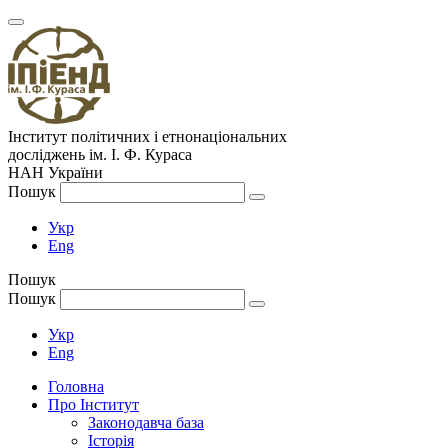
Інститут політичних і етнонаціональних
досліджень
ім.
І. Ф. Кураса
НАН України
Пошук
Укр
Eng
Пошук
Пошук
Укр
Eng
Головна
Про Інститут
Законодавча база
Історія