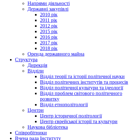
Напрями діяльності
Державні закупівлі
2010 рік
2011 рік
2012 рік
2015 рік
2016 рік
2017 рік
2018 рік
Оренда державного майна
Структура
Дирекція
Відділи
Відділ теорії та історії політичної науки
Відділ політичних інститутів та процесів
Відділ політичної культури та ідеології
Відділ проблем світового політичного
розвитку
Відділ етнополітології
Центри
Центр історичної політології
Центр єврейської історії та культури
Наукова бібліотека
Співробітники
Вчена рада Інституту