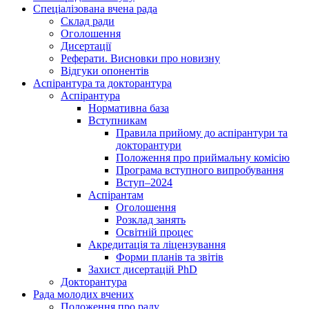
Спеціалізована вчена рада
Склад ради
Оголошення
Дисертації
Реферати. Висновки про новизну
Відгуки опонентів
Аспірантура та докторантура
Аспірантура
Нормативна база
Вступникам
Правила прийому до аспірантури та
докторантури
Положення про приймальну комісію
Програма вступного випробування
Вступ–2024
Аспірантам
Оголошення
Розклад занять
Освітній процес
Акредитація та ліцензування
Форми планів та звітів
Захист дисертацій PhD
Докторантура
Рада молодих вчених
Положення про раду