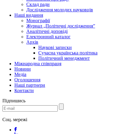
Склад ради
Дослідження молодих науковців
Наші видання
Монографії
Журнал „Політичні дослідження”
Аналітичні доповіді
Електронний каталог
Архів
Наукові записки
Сучасна українська політика
Політичний менеджмент
Міжнародна співпраця
Новини
Медіa
Оголошення
Наші партнери
Контакти
Підпишись
Соц. мережі