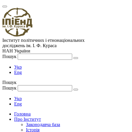
Інститут політичних і етнонаціональних
досліджень
ім.
І. Ф. Кураса
НАН України
Пошук
Укр
Eng
Пошук
Пошук
Укр
Eng
Головна
Про Інститут
Законодавча база
Історія