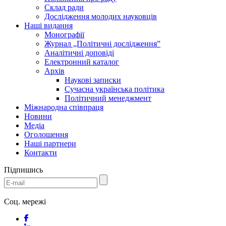
Склад ради
Дослідження молодих науковців
Наші видання
Монографії
Журнал „Політичні дослідження”
Аналітичні доповіді
Електронний каталог
Архів
Наукові записки
Сучасна українська політика
Політичний менеджмент
Міжнародна співпраця
Новини
Медіa
Оголошення
Наші партнери
Контакти
Підпишись
Соц. мережі