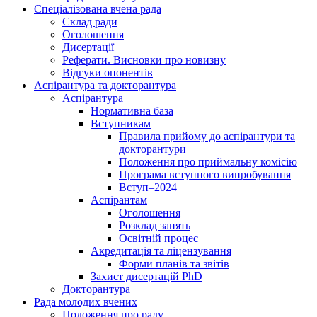
Спеціалізована вчена рада
Склад ради
Оголошення
Дисертації
Реферати. Висновки про новизну
Відгуки опонентів
Аспірантура та докторантура
Аспірантура
Нормативна база
Вступникам
Правила прийому до аспірантури та
докторантури
Положення про приймальну комісію
Програма вступного випробування
Вступ–2024
Аспірантам
Оголошення
Розклад занять
Освітній процес
Акредитація та ліцензування
Форми планів та звітів
Захист дисертацій PhD
Докторантура
Рада молодих вчених
Положення про раду