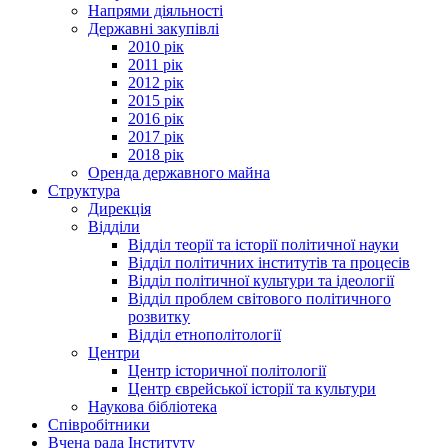
Напрями діяльності
Державні закупівлі
2010 рік
2011 рік
2012 рік
2015 рік
2016 рік
2017 рік
2018 рік
Оренда державного майна
Структура
Дирекція
Відділи
Відділ теорії та історії політичної науки
Відділ політичних інститутів та процесів
Відділ політичної культури та ідеології
Відділ проблем світового політичного
розвитку
Відділ етнополітології
Центри
Центр історичної політології
Центр єврейської історії та культури
Наукова бібліотека
Співробітники
Вчена рада Інституту