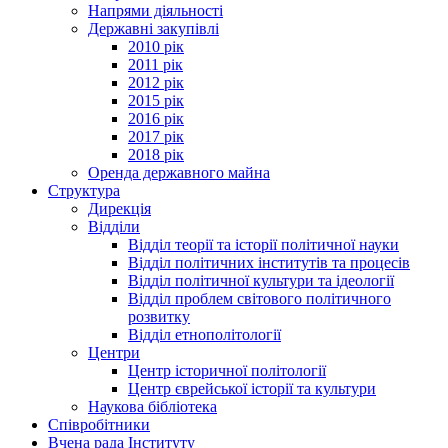
Напрями діяльності
Державні закупівлі
2010 рік
2011 рік
2012 рік
2015 рік
2016 рік
2017 рік
2018 рік
Оренда державного майна
Структура
Дирекція
Відділи
Відділ теорії та історії політичної науки
Відділ політичних інститутів та процесів
Відділ політичної культури та ідеології
Відділ проблем світового політичного
розвитку
Відділ етнополітології
Центри
Центр історичної політології
Центр єврейської історії та культури
Наукова бібліотека
Співробітники
Вчена рада Інституту