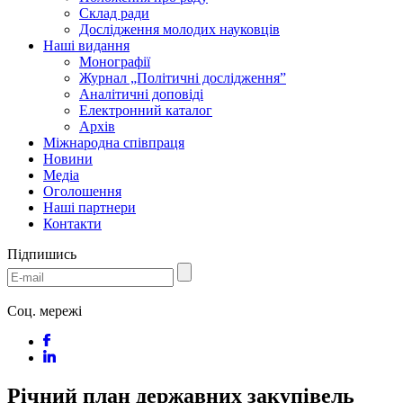
Склад ради
Дослідження молодих науковців
Наші видання
Монографії
Журнал „Політичні дослідження”
Аналітичні доповіді
Електронний каталог
Архів
Міжнародна співпраця
Новини
Медіa
Оголошення
Наші партнери
Контакти
Підпишись
Соц. мережі
Річний план державних закупівель