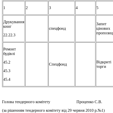
1
2
3
4
5
Друкування
Запит
книг
спецфонд
цінових
пропозиц
22.22.3
Ремонт
будівлі
Відкриті
45.2
Спецфонд
торги
45.3
45.4
Голова тендерного комітету Проценко С.В.
(за рішенням тендерного комітету від 29 червня 2010 р.№1)