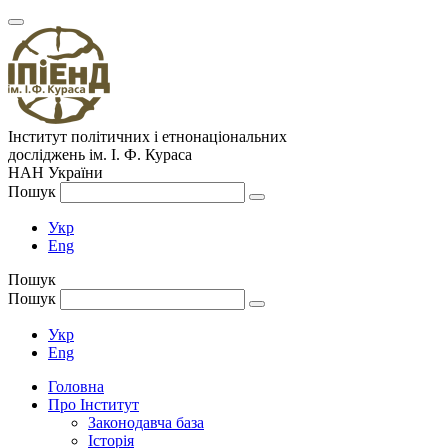
Інститут політичних і етнонаціональних
досліджень
ім.
І. Ф. Кураса
НАН України
Пошук
Укр
Eng
Пошук
Пошук
Укр
Eng
Головна
Про Інститут
Законодавча база
Історія