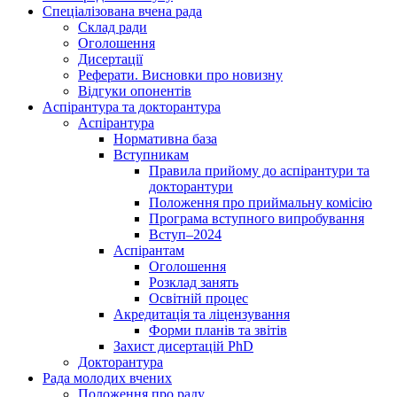
Спеціалізована вчена рада
Склад ради
Оголошення
Дисертації
Реферати. Висновки про новизну
Відгуки опонентів
Аспірантура та докторантура
Аспірантура
Нормативна база
Вступникам
Правила прийому до аспірантури та
докторантури
Положення про приймальну комісію
Програма вступного випробування
Вступ–2024
Аспірантам
Оголошення
Розклад занять
Освітній процес
Акредитація та ліцензування
Форми планів та звітів
Захист дисертацій PhD
Докторантура
Рада молодих вчених
Положення про раду