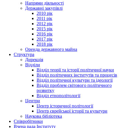
Напрями діяльності
Державні закупівлі
2010 рік
2011 рік
2012 рік
2015 рік
2016 рік
2017 рік
2018 рік
Оренда державного майна
Структура
Дирекція
Відділи
Відділ теорії та історії політичної науки
Відділ політичних інститутів та процесів
Відділ політичної культури та ідеології
Відділ проблем світового політичного
розвитку
Відділ етнополітології
Центри
Центр історичної політології
Центр єврейської історії та культури
Наукова бібліотека
Співробітники
Вчена рада Інституту