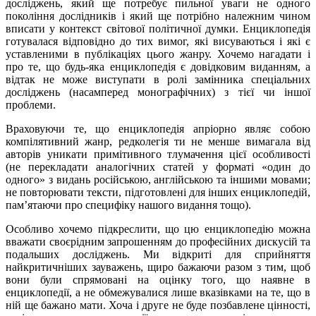
досліджень, який ще потребує пильної уваги не одного
покоління дослідників і який ще потрібно належним чином
вписати у контекст світової політичної думки. Енциклопедія
готувалася відповідно до тих вимог, які висуваються і які є
уставленими в публікаціях цього жанру. Хочемо нагадати і
про те, що будь-яка енциклопедія є довідковим виданням, а
відтак не може виступати в ролі замінника спеціальних
досліджень (насамперед монографічних) з тієї чи іншої
проблеми.
Враховуючи те, що енциклопедія апріорно являє собою
компілятивний жанр, редколегія ти не менше вимагала від
авторів уникати примітивного тлумачення цієї особливості
(не перекладати аналогічних статей у форматі «один до
одного» з видань російською, англійською та іншими мовами;
не повторювати тексти, підготовлені для інших енциклопедій,
пам’ятаючи про специфіку нашого видання тощо).
Особливо хочемо підкреслити, що цю енциклопедію можна
вважати своєрідним запрошенням до професійних дискусій та
подальших досліджень. Ми відкриті для сприйняття
найкритичніших зауважень, щиро бажаючи разом з тим, щоб
вони були спрямовані на оцінку того, що наявне в
енциклопедії, а не обмежувалися лише вказівками на те, що в
ній ще бажано мати. Хоча і друге не буде позбавлене цінності,