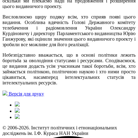
оскільки ми плекаємо надії на продовження і розширення
цього видавничого проекту.
Висловлюємо щиру подяку всім, хто сприяв появі цього
видання. Особлива вдячність Голові Державного комітету
телебачення і радіомовлення України Олександру
Курдіновичу і директору Парламентського видавництва Юрію
Ганжурову, які оцінили значення цього видавничого проекту і
зробили все можливе для його реалізації.
Небезпідставно вважається, що в основі політики лежить
боротьба за оволодіння статусами і ресурсами. Сподіваємося,
це видання додасть усім учасникам такої боротьби, всім, хто
займається політикою, політичною наукою і хто ними просто
цікавиться, насамперед інтелектуальних статусів та
інтелектуальних ресурсів.
Версія для друку
© 2006-2026. Інститут політичних і етнонаціональних
досліджень ім. І.Ф. Кураса НАН України