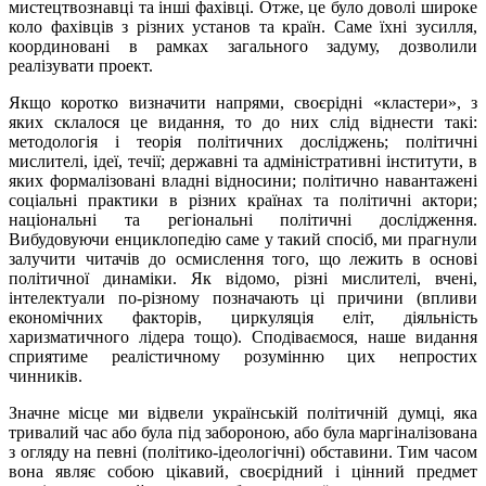
мистецтвознавці та інші фахівці. Отже, це було доволі широке
коло фахівців з різних установ та країн. Саме їхні зусилля,
координовані в рамках загального задуму, дозволили
реалізувати проект.
Якщо коротко визначити напрями, своєрідні «кластери», з
яких склалося це видання, то до них слід віднести такі:
методологія і теорія політичних досліджень; політичні
мислителі, ідеї, течії; державні та адміністративні інститути, в
яких формалізовані владні відносини; політично навантажені
соціальні практики в різних країнах та політичні актори;
національні та регіональні політичні дослідження.
Вибудовуючи енциклопедію саме у такий спосіб, ми прагнули
залучити читачів до осмислення того, що лежить в основі
політичної динаміки. Як відомо, різні мислителі, вчені,
інтелектуали по-різному позначають ці причини (впливи
економічних факторів, циркуляція еліт, діяльність
харизматичного лідера тощо). Сподіваємося, наше видання
сприятиме реалістичному розумінню цих непростих
чинників.
Значне місце ми відвели українській політичній думці, яка
тривалий час або була під забороною, або була маргіналізована
з огляду на певні (політико-ідеологічні) обставини. Тим часом
вона являє собою цікавий, своєрідний і цінний предмет