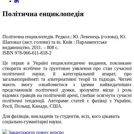
Політична енциклопедія
Політична енциклопедія. Редкол.: Ю. Левенець (голова), Ю.
Шаповал (заст. голови) та ін. Київ : Парламентське
видавництво, 2011. – 808 с.
ISBN 978-966-611-818-2
Це перше в Україні енциклопедичне видання, покликане
створити всебічне та ґрунтовне уявлення про стан сучасної
політичної науки, її категоріальний апарат, про
загальноприйняті та альтернативні теорії та підходи. Читачі
мають змогу ознайомитися з ідеями найвидатніших
представників політичної думки, зрозуміти місце і роль
відомих гравців на політичній арені, глибше осягнути сучасні
політичні тенденції. Авторами статей є фахівці з України,
Росії, Польщі, Канади, США.
Для фахівців, викладачів та студентів, всіх, кого цікавить
соціально-гуманітарні науки.
Завантажити повну версію