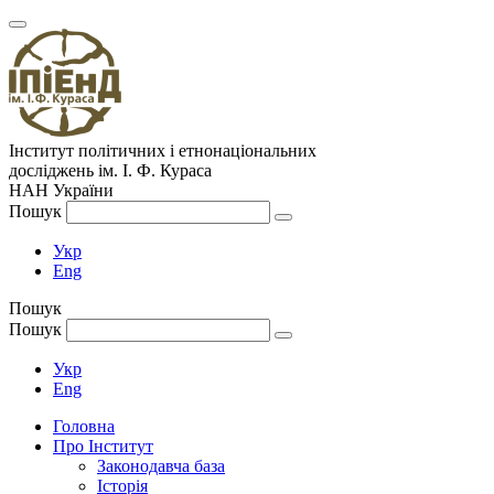
Інститут політичних і етнонаціональних
досліджень
ім.
І. Ф. Кураса
НАН України
Пошук
Укр
Eng
Пошук
Пошук
Укр
Eng
Головна
Про Інститут
Законодавча база
Історія