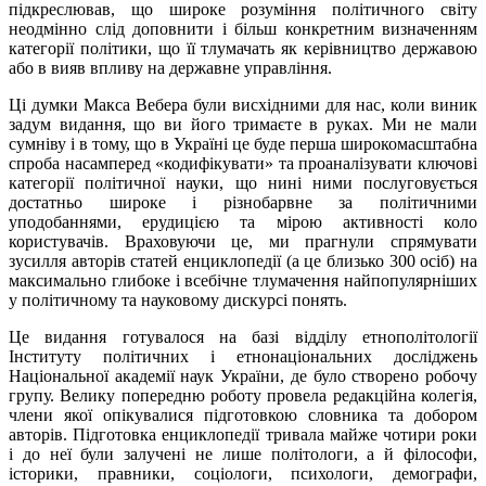
підкреслював, що широке розуміння політичного світу
неодмінно слід доповнити і більш конкретним визначенням
категорії політики, що її тлумачать як керівництво державою
або в вияв впливу на державне управління.
Ці думки Макса Вебера були висхідними для нас, коли виник
задум видання, що ви його тримаєте в руках. Ми не мали
сумніву і в тому, що в Україні це буде перша широкомасштабна
спроба насамперед «кодифікувати» та проаналізувати ключові
категорії політичної науки, що нині ними послуговується
достатньо широке і різнобарвне за політичними
уподобаннями, ерудицією та мірою активності коло
користувачів. Враховуючи це, ми прагнули спрямувати
зусилля авторів статей енциклопедії (а це близько 300 осіб) на
максимально глибоке і всебічне тлумачення найпопулярніших
у політичному та науковому дискурсі понять.
Це видання готувалося на базі відділу етнополітології
Інституту політичних і етнонаціональних досліджень
Національної академії наук України, де було створено робочу
групу. Велику попередню роботу провела редакційна колегія,
члени якої опікувалися підготовкою словника та добором
авторів. Підготовка енциклопедії тривала майже чотири роки
і до неї були залучені не лише політологи, а й філософи,
історики, правники, соціологи, психологи, демографи,