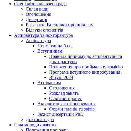
Спеціалізована вчена рада
Склад ради
Оголошення
Дисертації
Реферати. Висновки про новизну
Відгуки опонентів
Аспірантура та докторантура
Аспірантура
Нормативна база
Вступникам
Правила прийому до аспірантури та
докторантури
Положення про приймальну комісію
Програма вступного випробування
Вступ–2024
Аспірантам
Оголошення
Розклад занять
Освітній процес
Акредитація та ліцензування
Форми планів та звітів
Захист дисертацій PhD
Докторантура
Рада молодих вчених
Положення про раду