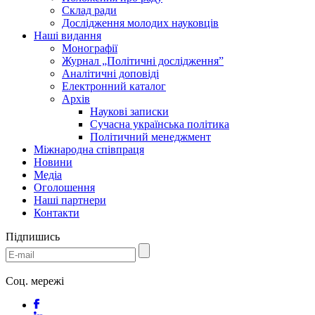
Склад ради
Дослідження молодих науковців
Наші видання
Монографії
Журнал „Політичні дослідження”
Аналітичні доповіді
Електронний каталог
Архів
Наукові записки
Сучасна українська політика
Політичний менеджмент
Міжнародна співпраця
Новини
Медіa
Оголошення
Наші партнери
Контакти
Підпишись
Соц. мережі