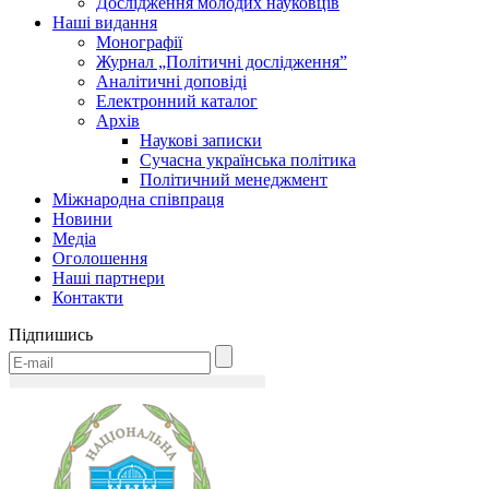
Дослідження молодих науковців
Наші видання
Монографії
Журнал „Політичні дослідження”
Аналітичні доповіді
Електронний каталог
Архів
Наукові записки
Сучасна українська політика
Політичний менеджмент
Міжнародна співпраця
Новини
Медіa
Оголошення
Наші партнери
Контакти
Підпишись