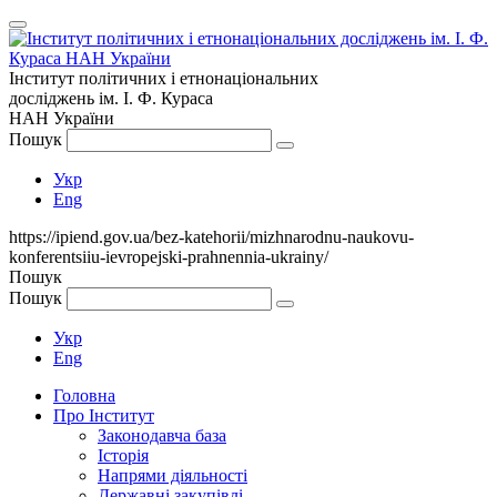
Інститут політичних і етнонаціональних
досліджень
ім.
І. Ф. Кураса
НАН України
Пошук
Укр
Eng
https://ipiend.gov.ua/bez-katehorii/mizhnarodnu-naukovu-
konferentsiiu-ievropejski-prahnennia-ukrainy/
Пошук
Пошук
Укр
Eng
Головна
Про Інститут
Законодавча база
Історія
Напрями діяльності
Державні закупівлі