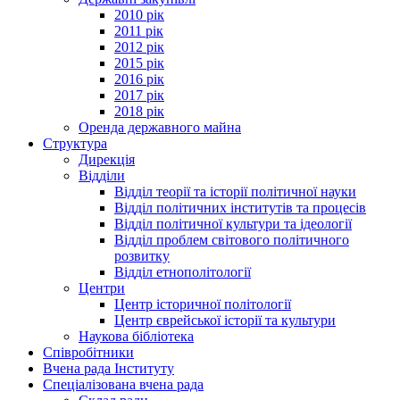
2010 рік
2011 рік
2012 рік
2015 рік
2016 рік
2017 рік
2018 рік
Оренда державного майна
Структура
Дирекція
Відділи
Відділ теорії та історії політичної науки
Відділ політичних інститутів та процесів
Відділ політичної культури та ідеології
Відділ проблем світового політичного
розвитку
Відділ етнополітології
Центри
Центр історичної політології
Центр єврейської історії та культури
Наукова бібліотека
Співробітники
Вчена рада Інституту
Спеціалізована вчена рада