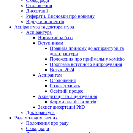
Склад ради
Оголошення
Дисертації
Реферати. Висновки про новизну
Відгуки опонентів
Аспірантура та докторантура
Аспірантура
Нормативна база
Вступникам
Правила прийому до аспірантури та
докторантури
Положення про приймальну комісію
Програма вступного випробування
Вступ–2024
Аспірантам
Оголошення
Розклад занять
Освітній процес
Акредитація та ліцензування
Форми планів та звітів
Захист дисертацій PhD
Докторантура
Рада молодих вчених
Положення про раду
Склад ради