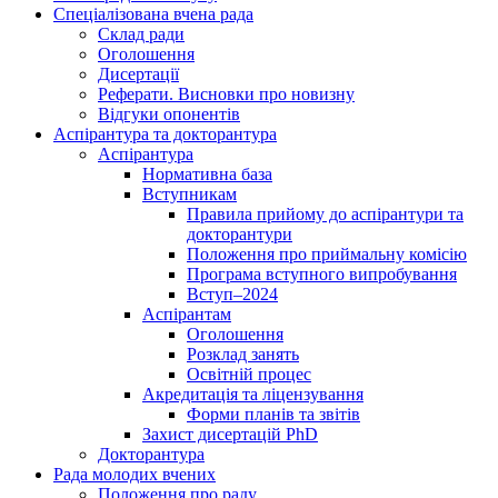
Спеціалізована вчена рада
Склад ради
Оголошення
Дисертації
Реферати. Висновки про новизну
Відгуки опонентів
Аспірантура та докторантура
Аспірантура
Нормативна база
Вступникам
Правила прийому до аспірантури та
докторантури
Положення про приймальну комісію
Програма вступного випробування
Вступ–2024
Аспірантам
Оголошення
Розклад занять
Освітній процес
Акредитація та ліцензування
Форми планів та звітів
Захист дисертацій PhD
Докторантура
Рада молодих вчених
Положення про раду