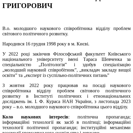
ГРИГОРОВИЧ
В.о. молодшого наукового співробітника відділу проблем
світового політичного розвитку.
Народився 16 грудня 1998 року в м. Києві.
У 2022 році закінчив Філософський факультет Київського
національного університету імені Тараса Шевченка за
спеціальністю „Політологія” і здобув спеціалізацію
„молодший науковий співробітник”, „викладач закладу вищої
освіти” та „експерт із суспільно-політичних питань”
З жовтня 2022 року працював на посаді наукового
співробітника відділу проблем світового політичного
розвитку в Інституті політичних і етнонаціональних
досліджень ім. І. Ф. Кураса НАН України, з листопада 2023
року – в.о. молодшого наукового співробітника цього відділу.
Коло наукових інтересів
: політична пропаганда;
інформаційні технології як засіб в політиці; інформаційні
технології політичної пропаганди; інституційні механізми
взаємодії громадянського суспільства і держави.