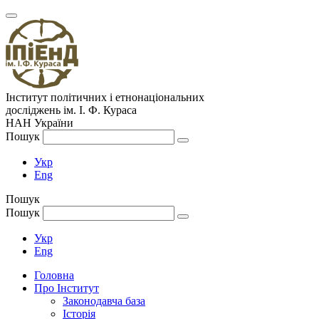
Інститут політичних і етнонаціональних
досліджень
ім.
І. Ф. Кураса
НАН України
Пошук
Укр
Eng
Пошук
Пошук
Укр
Eng
Головна
Про Інститут
Законодавча база
Історія