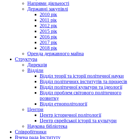
Напрями діяльності
Державні закупівлі
2010 рік
2011 рік
2012 рік
2015 рік
2016 рік
2017 рік
2018 рік
Оренда державного майна
Структура
Дирекція
Відділи
Відділ теорії та історії політичної науки
Відділ політичних інститутів та процесів
Відділ політичної культури та ідеології
Відділ проблем світового політичного
розвитку
Відділ етнополітології
Центри
Центр історичної політології
Центр єврейської історії та культури
Наукова бібліотека
Співробітники
Вчена рада Інституту