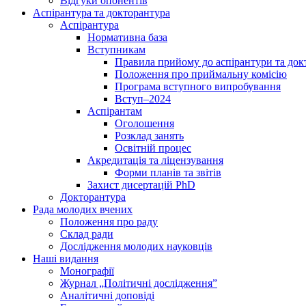
Відгуки опонентів
Аспірантура та докторантура
Аспірантура
Нормативна база
Вступникам
Правила прийому до аспірантури та док
Положення про приймальну комісію
Програма вступного випробування
Вступ–2024
Аспірантам
Оголошення
Розклад занять
Освітній процес
Акредитація та ліцензування
Форми планів та звітів
Захист дисертацій PhD
Докторантура
Рада молодих вчених
Положення про раду
Склад ради
Дослідження молодих науковців
Наші видання
Монографії
Журнал „Політичні дослідження”
Аналітичні доповіді