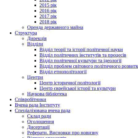
2015 рік
2016 рік
2017 рік
2018 рік
Оренда державного майна
Структура
Дирекція
Відділи
Відділ теорії та історії політичної науки
Відділ політичних інститутів та процесів
Відділ політичної культури та ідеології
Відділ проблем світового політичного розвит
Відділ етнополітології
Центри
Центр історичної політології
Центр єврейської історії та культури
Наукова бібліотека
Співробітники
Вчена рада Інституту
Спеціалізована вчена рада
Склад ради
Оголошення
Дисертації
Реферати. Висновки про новизну