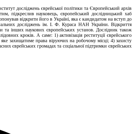
нститут досліджень єврейської політики та Європейський архів
тим, підкреслив науковець, європейський дослідницький хаб
понував відкрити його в Україні, яка є кандидатом на вступ до
нальних досліджень ім. І. Ф. Кураса НАН України. Відкриття
пи та інших наукових європейських установ. Дослідник також
довних кроків. А саме: 1) активізація реституції єврейського
 яке захищатиме права віруючих на робочому місці; 4) захисту
асних єврейських громадах та соціальної підтримки єврейських