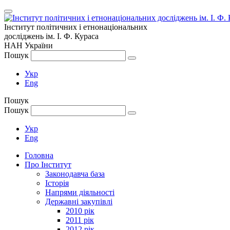
Інститут політичних і етнонаціональних
досліджень
ім.
І. Ф. Кураса
НАН України
Пошук
Укр
Eng
Пошук
Пошук
Укр
Eng
Головна
Про Інститут
Законодавча база
Історія
Напрями діяльності
Державні закупівлі
2010 рік
2011 рік
2012 рік