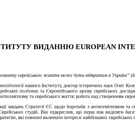
СТИТУТУ ВИДАННЮ EUROPEAN INTE
розвитку єврейського життя може бути відкритим в Україні” (
політології нашого Інституту, доктор історичних наук Олег Козе
рейської політики та Європейського архіву єврейських дослідж
антисемітизму та єврейського життя: робота над створенням євр
ації завдань Стратегії ЄС щодо боротьби з антисемітизмом та 
 Єврейських студій. Він підкреслив, що перш ніж виділяти багат
атегію, які повинні включати інтереси найбільших єврейських гро