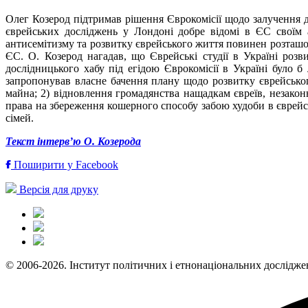
Олег Козерод підтримав рішення Єврокомісії щодо залучення д
єврейських досліджень у Лондоні добре відомі в ЄС своїм 
антисемітизму та розвитку єврейського життя повинен розташов
ЄС. О. Козерод нагадав, що Єврейські студії в Україні роз
дослідницького хабу під егідою Єврокомісії в Україні було
запропонував власне бачення плану щодо розвитку єврейського
майна; 2) відновлення громадянства нащадкам євреїв, незакон
права на збереження кошерного способу забою худоби в єврейс
сімей.
Текст
інтерв’ю
О. Козерода
Поширити у Facebook
Версія для друку
© 2006-2026. Інститут політичних і етнонаціональних дослідже