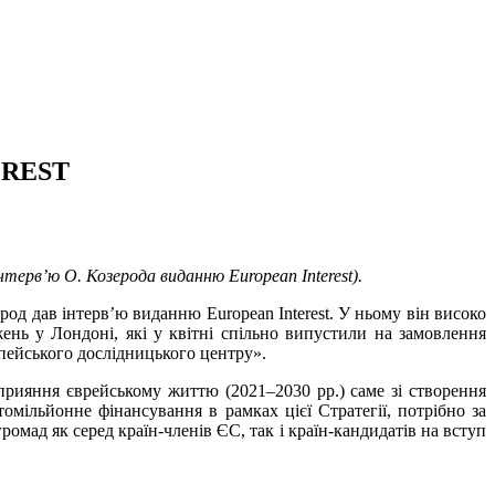
REST
Інтерв’ю О. Козерода виданню
European
Interest
).
род дав інтерв’ю виданню European Interest. У ньому він високо
ень у Лондоні, які у квітні спільно випустили на замовлення
опейського дослідницького центру».
сприяння єврейському життю (2021–2030 рр.) саме зі створення
омільйонне фінансування в рамках цієї Стратегії, потрібно за
мад як серед країн-членів ЄС, так і країн-кандидатів на вступ