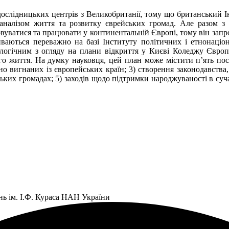
ослідницьких центрів з Великобританії, тому що британський І
аналізом життя та розвитку єврейських громад. Але разом з 
уватися та працювати у континентальній Європі, тому він запро
виваються переважно на базі Інституту політичних і етнонаціо
 б логічним з огляду на плани відкриття у Києві Коледжу Євро
 життя. На думку науковця, цей план може містити п’ять послі
но вигнаних із європейських країн; 3) створення законодавства,
ьких громадах; 5) заходів щодо підтримки народжуваності в суч
нь ім. І.Ф. Кураса НАН України