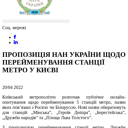
Соц. мережі
ПРОПОЗИЦІЯ НАН УКРАЇНИ ЩОДО
ПЕРЕЙМЕНУВАННЯ СТАНЦІЇ
МЕТРО У КИЄВІ
20/04
2022
Київський метрополітен розпочав публічне онлайн-
опитування щодо перейменування 5 станцій
метро, назви
яких пов’язані з Росією чи Білоруссю. Нові назви обиратимуть
для станцій „Мінська”, „Героїв Дніпра”, „Берестейська”,
„Дружби народів” та „Площа Льва Толстого”.
З пропозицією перейменування станції метро „Дружби