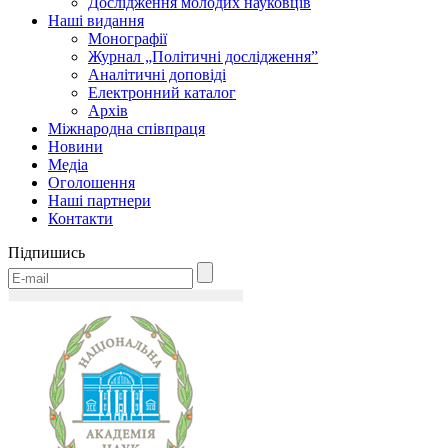
Дослідження молодих науковців
Наші видання
Монографії
Журнал „Політичні дослідження”
Аналітичні доповіді
Електронний каталог
Архів
Міжнародна співпраця
Новини
Медіa
Оголошення
Наші партнери
Контакти
Підпишись