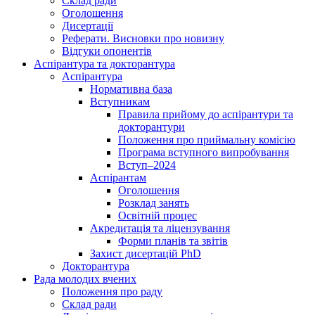
Склад ради
Оголошення
Дисертації
Реферати. Висновки про новизну
Відгуки опонентів
Аспірантура та докторантура
Аспірантура
Нормативна база
Вступникам
Правила прийому до аспірантури та
докторантури
Положення про приймальну комісію
Програма вступного випробування
Вступ–2024
Аспірантам
Оголошення
Розклад занять
Освітній процес
Акредитація та ліцензування
Форми планів та звітів
Захист дисертацій PhD
Докторантура
Рада молодих вчених
Положення про раду
Склад ради