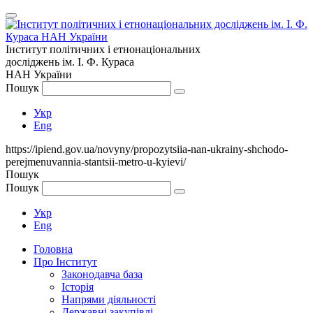
Інститут політичних і етнонаціональних
досліджень
ім.
І. Ф. Кураса
НАН України
Пошук
Укр
Eng
https://ipiend.gov.ua/novyny/propozytsiia-nan-ukrainy-shchodo-
perejmenuvannia-stantsii-metro-u-kyievi/
Пошук
Пошук
Укр
Eng
Головна
Про Інститут
Законодавча база
Історія
Напрями діяльності
Державні закупівлі