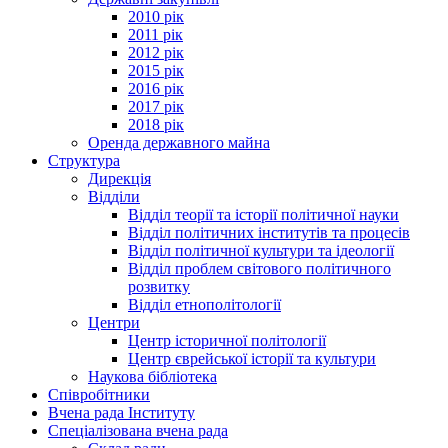
2010 рік
2011 рік
2012 рік
2015 рік
2016 рік
2017 рік
2018 рік
Оренда державного майна
Структура
Дирекція
Відділи
Відділ теорії та історії політичної науки
Відділ політичних інститутів та процесів
Відділ політичної культури та ідеології
Відділ проблем світового політичного
розвитку
Відділ етнополітології
Центри
Центр історичної політології
Центр єврейської історії та культури
Наукова бібліотека
Співробітники
Вчена рада Інституту
Спеціалізована вчена рада