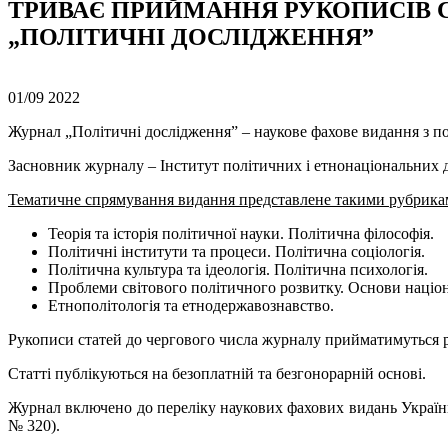
ТРИВАЄ ПРИЙМАННЯ РУКОПИСІВ С
„ПОЛІТИЧНІ ДОСЛІДЖЕННЯ”
01/09
2022
Журнал „Політичні дослідження” – наукове фахове видання з п
Засновник журналу – Інститут політичних і етнонаціональних д
Тематичне спрямування
видання
представлене такими рубрика
Теорія та історія політичної науки. Політична філософія.
Політичні інститути та процеси. Політична соціологія.
Політична культура та ідеологія. Політична психологія.
Проблеми світового політичного розвитку. Основи націон
Етнополітологія та етнодержавознавство.
Рукописи статей до чергового числа журналу прийматимуться
Статті публікуються на безоплатній та безгонорарній основі.
Журнал включено до переліку наукових фахових видань України з 
№ 320).