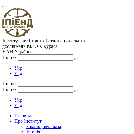
Інститут політичних і етнонаціональних
досліджень
ім.
І. Ф. Кураса
НАН України
Пошук
Укр
Eng
Пошук
Пошук
Укр
Eng
Головна
Про Інститут
Законодавча база
Історія