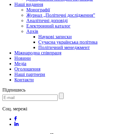
Наші видання
Монографії
Журнал „Політичні дослідження”
Аналітичні доповіді
Електронний каталог
Архів
Наукові записки
Сучасна українська політика
Політичний менеджмент
Міжнародна співпраця
Новини
Медіa
Оголошення
Наші партнери
Контакти
Підпишись
Соц. мережі