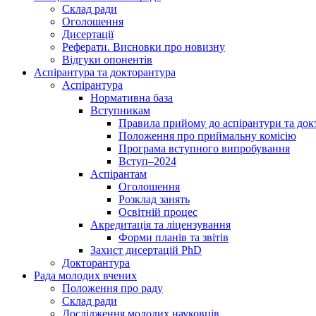
Склад ради
Оголошення
Дисертації
Реферати. Висновки про новизну
Відгуки опонентів
Аспірантура та докторантура
Аспірантура
Нормативна база
Вступникам
Правила прийому до аспірантури та док
Положення про приймальну комісію
Програма вступного випробування
Вступ–2024
Аспірантам
Оголошення
Розклад занять
Освітній процес
Акредитація та ліцензування
Форми планів та звітів
Захист дисертацій PhD
Докторантура
Рада молодих вчених
Положення про раду
Склад ради
Дослідження молодих науковців