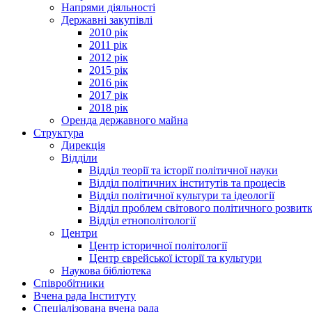
Напрями діяльності
Державні закупівлі
2010 рік
2011 рік
2012 рік
2015 рік
2016 рік
2017 рік
2018 рік
Оренда державного майна
Структура
Дирекція
Відділи
Відділ теорії та історії політичної науки
Відділ політичних інститутів та процесів
Відділ політичної культури та ідеології
Відділ проблем світового політичного розвит
Відділ етнополітології
Центри
Центр історичної політології
Центр єврейської історії та культури
Наукова бібліотека
Співробітники
Вчена рада Інституту
Спеціалізована вчена рада