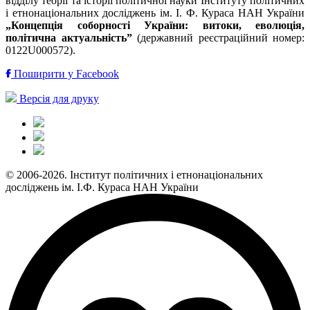
відділу теорії та історії політичної науки Інституту політичних
і етнонаціональних досліджень ім. І. Ф. Кураса НАН України
„Концепція соборності України: витоки, еволюція,
політична актуальність”
(державний реєстраційний номер:
0122U000572).
Поширити у Facebook
Версія для друку
© 2006-2026. Інститут політичних і етнонаціональних
досліджень ім. І.Ф. Кураса НАН України