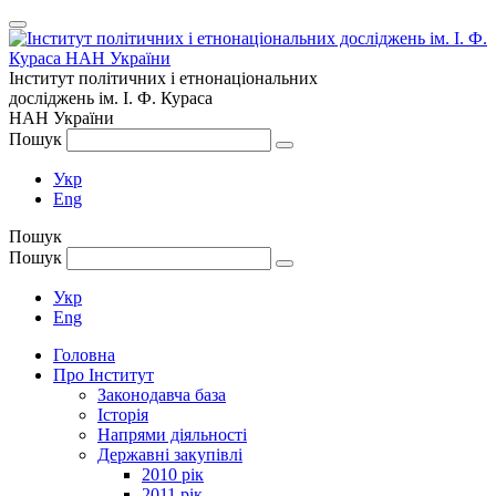
Інститут політичних і етнонаціональних
досліджень
ім.
І. Ф. Кураса
НАН України
Пошук
Укр
Eng
Пошук
Пошук
Укр
Eng
Головна
Про Інститут
Законодавча база
Історія
Напрями діяльності
Державні закупівлі
2010 рік
2011 рік