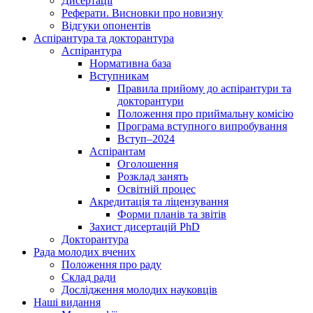
Дисертації
Реферати. Висновки про новизну
Відгуки опонентів
Аспірантура та докторантура
Аспірантура
Нормативна база
Вступникам
Правила прийому до аспірантури та
докторантури
Положення про приймальну комісію
Програма вступного випробування
Вступ–2024
Аспірантам
Оголошення
Розклад занять
Освітній процес
Акредитація та ліцензування
Форми планів та звітів
Захист дисертацій PhD
Докторантура
Рада молодих вчених
Положення про раду
Склад ради
Дослідження молодих науковців
Наші видання