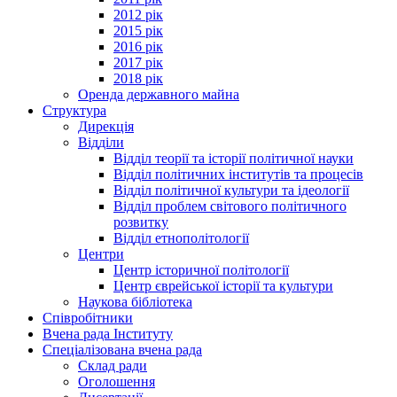
2012 рік
2015 рік
2016 рік
2017 рік
2018 рік
Оренда державного майна
Структура
Дирекція
Відділи
Відділ теорії та історії політичної науки
Відділ політичних інститутів та процесів
Відділ політичної культури та ідеології
Відділ проблем світового політичного
розвитку
Відділ етнополітології
Центри
Центр історичної політології
Центр єврейської історії та культури
Наукова бібліотека
Співробітники
Вчена рада Інституту
Спеціалізована вчена рада
Склад ради
Оголошення