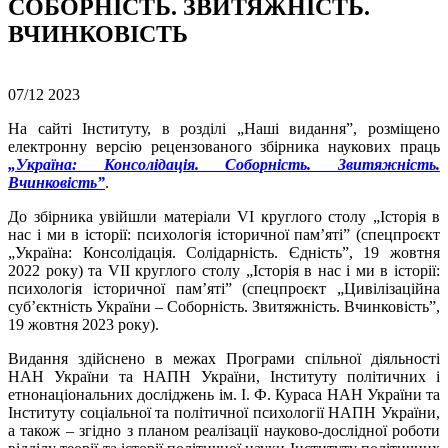
СОБОРНІСТЬ. ЗВИТЯЖНІСТЬ.
ВЧИНКОВІСТЬ
07/12
2023
На сайті Інституту, в розділі „Наші видання”, розміщено
електронну версію рецензованого збірника наукових праць
„Україна: Консолідація. Соборність. Звитяжність.
Вчинковість”
.
До збірника увійшли матеріали VI круглого столу „Історія в
нас і ми в історії: психологія історичної пам’яті” (спецпроєкт
„Україна: Консолідація. Солідарність. Єдність”, 19 жовтня
2022 року) та VII круглого столу „Історія в нас і ми в історії:
психологія історичної пам’яті” (спецпроєкт „Цивілізаційна
суб’єктність України – Соборність. Звитяжність. Вчинковість”,
19 жовтня 2023 року).
Видання здійснено в межах Програми спільної діяльності
НАН України та НАПН України, Інституту політичних і
етнонаціональних досліджень ім. І. Ф. Кураса НАН України та
Інституту соціальної та політичної психології НАПН України,
а також – згідно з планом реалізації науково-дослідної роботи