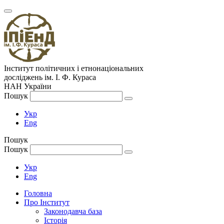
Інститут політичних і етнонаціональних
досліджень
ім.
І. Ф. Кураса
НАН України
Пошук
Укр
Eng
Пошук
Пошук
Укр
Eng
Головна
Про Інститут
Законодавча база
Історія