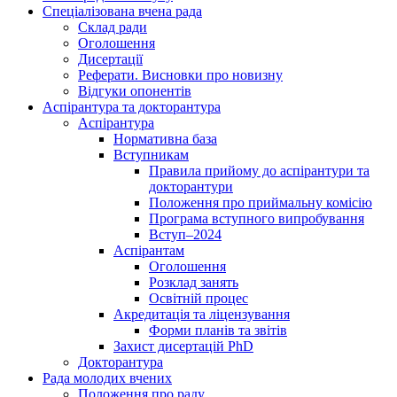
Спеціалізована вчена рада
Склад ради
Оголошення
Дисертації
Реферати. Висновки про новизну
Відгуки опонентів
Аспірантура та докторантура
Аспірантура
Нормативна база
Вступникам
Правила прийому до аспірантури та
докторантури
Положення про приймальну комісію
Програма вступного випробування
Вступ–2024
Аспірантам
Оголошення
Розклад занять
Освітній процес
Акредитація та ліцензування
Форми планів та звітів
Захист дисертацій PhD
Докторантура
Рада молодих вчених
Положення про раду