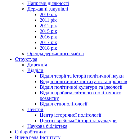
Напрями діяльності
Державні закупівлі
2010 рік
2011 рік
2012 рік
2015 рік
2016 рік
2017 рік
2018 рік
Оренда державного майна
Структура
Дирекція
Відділи
Відділ теорії та історії політичної науки
Відділ політичних інститутів та процесів
Відділ політичної культури та ідеології
Відділ проблем світового політичного
розвитку
Відділ етнополітології
Центри
Центр історичної політології
Центр єврейської історії та культури
Наукова бібліотека
Співробітники
Вчена рада Інституту