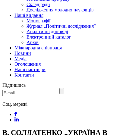
Склад ради
Дослідження молодих науковців
Наші видання
Монографії
Журнал „Політичні дослідження”
Аналітичні доповіді
Електронний каталог
Архів
Міжнародна співпраця
Новини
Медіa
Оголошення
Наші партнери
Контакти
Підпишись
Соц. мережі
В. СОЛДАТЕНКО „УКРАЇНА В