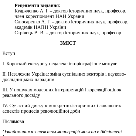
Рецензенти видання
:
Кудряченко А. І. – доктор історичних наук, професор,
член-кореспондент НАН України
Слюсаренко А. Г. – доктор історичних наук, професор,
академік НАПН України
Стрілець В. В. – доктор історичних наук, професор
ЗМІСТ
Вступ
І. Короткий екскурс у недалеке історіографічне минуле
ІІ. Незалежна Україна: зміна суспільних векторів і науково-
дослідницьких парадигм
ІІІ. У пошуках модерних інтерпретацій і кореляції оцінок
реального досвіду
ІV. Сучасний дискурс конкретно-історичних і локальних
аспектів процесів революційної доби
Післямова
Ознайомитися з текстом монографії можна в бібліотеці