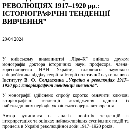
РЕВОЛЮЦІЯХ 1917–1920 рр.:
ІСТОРІОГРАФІЧНІ ТЕНДЕНЦІЇ
ВИВЧЕННЯ”
20/04
2024
У київському видавництві „Ліра–К” вийшла друком
монографія доктора історичних наук, професора, члена-
кореспондента НАН України, головного наукового
співробітника відділу теорії та історії політичної науки нашого
Інституту
В. Ф. Солдатенка
„Україна в революціях 1917–
1920 рр.: історіографічні тенденції вивчення”
.
У монографії здійснено спробу коротко означити ключові
історіографічні тенденції дослідження одного із
найскладніших періодів українського державотворення.
Автор зупинився на аналізі новітніх тенденцій в
інтерпретаціях та оцінках найважливіших суспільних подій та
процесів в Україні революційної доби 1917–1920 років.