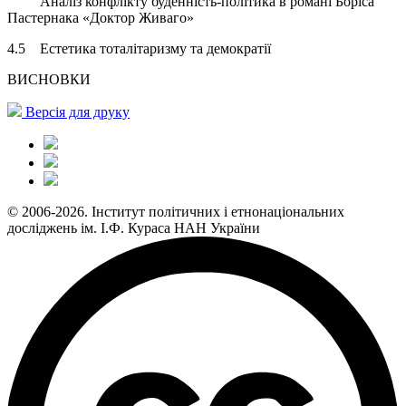
Аналіз конфлікту буденність-політика в романі Боріса
Пастернака «Доктор Живаго»
4.5 Естетика тоталітаризму та демократії
ВИСНОВКИ
Версія для друку
© 2006-2026. Інститут політичних і етнонаціональних
досліджень ім. І.Ф. Кураса НАН України