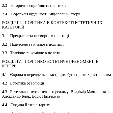
2.3 Історичне сприйняття політики
2.4 Рефлексія буденності, міфології й історії
РОЗДІЛ III. ПОЛІТИКА В КОНТЕКСТІ ЕСТЕТИЧНИХ
КАТЕГОРІЙ
3.1 Прекрасне та потворне в політиці
3.2 Піднесене та низьке в політиці
3.3 Трагічне та комічне в політиці
РОЗДІЛ IV. ПОЛІТИКО-ЕСТЕТИЧНІ ФЕНОМЕНИ В
ІСТОРІЇ
4.1 Європа в переддень катастрофи: бунт проти християнства
4.2 Естетика революції
4.3 Естетика комуністичного режиму: Владімір Маяковський,
Алєксандр Блок, Боріс Пастернак
4.4 Людина й тоталітаризм.