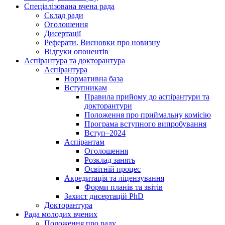
Спеціалізована вчена рада
Склад ради
Оголошення
Дисертації
Реферати. Висновки про новизну
Відгуки опонентів
Аспірантура та докторантура
Аспірантура
Нормативна база
Вступникам
Правила прийому до аспірантури та
докторантури
Положення про приймальну комісію
Програма вступного випробування
Вступ–2024
Аспірантам
Оголошення
Розклад занять
Освітній процес
Акредитація та ліцензування
Форми планів та звітів
Захист дисертацій PhD
Докторантура
Рада молодих вчених
Положення про раду