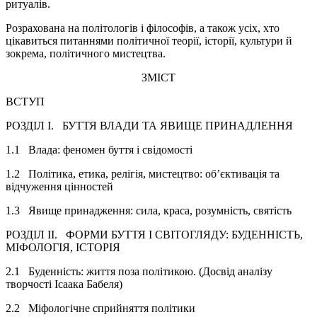
ритуалів.
Розрахована на політологів і філософів, а також усіх, хто
цікавиться питаннями політичної теорії, історії, культури й
зокрема, політичного мистецтва.
ЗМІСТ
ВСТУП
РОЗДІЛ I. БУТТЯ ВЛАДИ ТА ЯВИЩЕ ПРИНАДЛЕННЯ
1.1 Влада: феномен буття і свідомості
1.2 Політика, етика, релігія, мистецтво: об’єктивація та
відчуження цінностей
1.3 Явище принадження: сила, краса, розумність, святість
РОЗДІЛ II. ФОРМИ БУТТЯ І СВІТОГЛЯДУ: БУДЕННІСТЬ,
МІФОЛОГІЯ, ІСТОРІЯ
2.1 Буденність: життя поза політикою. (Досвід аналізу
творчості Ісаака Бабеля)
2.2 Міфологічне сприйняття політики