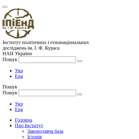
Інститут політичних і етнонаціональних
досліджень
ім.
І. Ф. Кураса
НАН України
Пошук
Укр
Eng
Пошук
Пошук
Укр
Eng
Головна
Про Інститут
Законодавча база
Історія