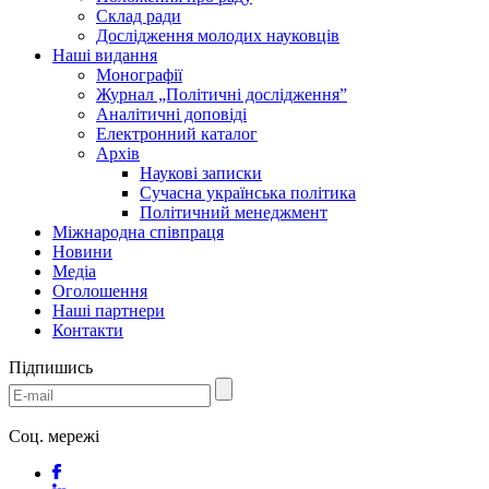
Склад ради
Дослідження молодих науковців
Наші видання
Монографії
Журнал „Політичні дослідження”
Аналітичні доповіді
Електронний каталог
Архів
Наукові записки
Сучасна українська політика
Політичний менеджмент
Міжнародна співпраця
Новини
Медіa
Оголошення
Наші партнери
Контакти
Підпишись
Соц. мережі