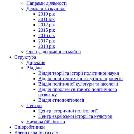
Напрями діяльності
Державні закупівлі
2010 рік
2011 рік
2012 рік
2015 рік
2016 рік
2017 рік
2018 рік
Оренда державного майна
Структура
Дирекція
Відділи
Відділ теорії та історії політичної науки
Відділ політичних інститутів та процесів
Відділ політичної культури та ідеології
Відділ проблем світового політичного
розвитку
Відділ етнополітології
Центри
Центр історичної політології
Центр єврейської історії та культури
Наукова бібліотека
Співробітники
Вчена рада Інституту