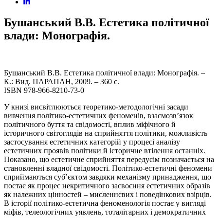
Бушанський В.В. Естетика політичної
влади: Монографія.
Бушанський В.В. Естетика політичної влади: Монографія. –
К.: Вид. ПАРАПАН, 2009. – 360 с.
ISBN 978-966-8210-73-0
У книзі висвітлюються теоретико-методологічні засади
вивчення політико-естетичних феноменів, взаємозв’язок
політичного буття та свідомості, вплив міфічного й
історичного світоглядів на сприйняття політики, можливість
застосування естетичних категорій у процесі аналізу
естетичних проявів політики й історичне втілення останніх.
Показано, що естетичне сприйняття передусім позначається на
становленні владної свідомості. Політико-естетичні феномени
сприймаються суб’єктом завдяки механізму принадження, що
постає як процес некритичного засвоєння естетичних образів
як належних цінностей – мисленнєвих і поведінкових взірців.
В історії політико-естетична феноменологія постає у вигляді
міфів, телеологічних уявлень, тоталітарних і демократичних