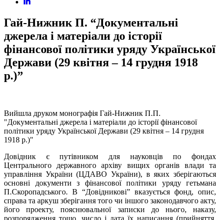
Гай-Нижник П. “Документальні
джерела і матеріали до історії
фінансової політики уряду Української
Держави (29 квітня – 14 грудня 1918
р.)”
Вийшла друком монографія Гай-Нижник П.П.
"Документальні джерела і матеріали до історії фінансової
політики уряду Української Держави (29 квітня – 14 грудня
1918 р.)"
Довідник є путівником для науковців по фондах
Центрального державного архіву вищих органів влади та
управління України (ЦДАВО України), в яких зберігаються
основні документи з фінансової політики уряду гетьмана
П.Скоропадського. В “Довідникові” вказується фонд, опис,
справа та аркуш зберігання того чи іншого законодавчого акту,
його проекту, пояснювальної записки до нього, наказу,
розпорядження тощо, число і дата їх написання (прийняття,