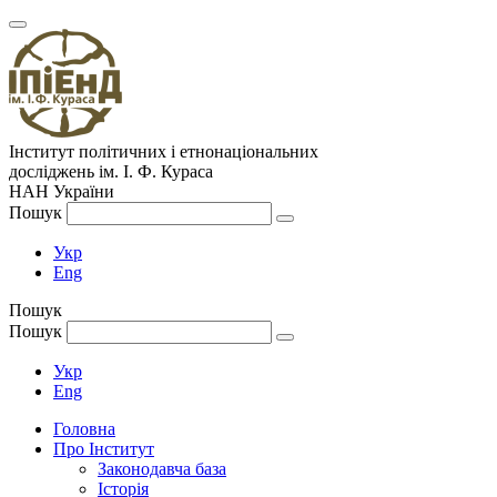
Інститут політичних і етнонаціональних
досліджень
ім.
І. Ф. Кураса
НАН України
Пошук
Укр
Eng
Пошук
Пошук
Укр
Eng
Головна
Про Інститут
Законодавча база
Історія