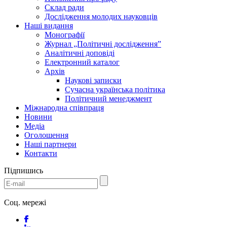
Склад ради
Дослідження молодих науковців
Наші видання
Монографії
Журнал „Політичні дослідження”
Аналітичні доповіді
Електронний каталог
Архів
Наукові записки
Сучасна українська політика
Політичний менеджмент
Міжнародна співпраця
Новини
Медіa
Оголошення
Наші партнери
Контакти
Підпишись
Соц. мережі