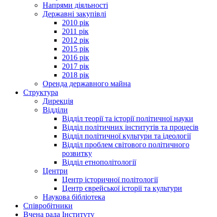
Напрями діяльності
Державні закупівлі
2010 рік
2011 рік
2012 рік
2015 рік
2016 рік
2017 рік
2018 рік
Оренда державного майна
Структура
Дирекція
Відділи
Відділ теорії та історії політичної науки
Відділ політичних інститутів та процесів
Відділ політичної культури та ідеології
Відділ проблем світового політичного
розвитку
Відділ етнополітології
Центри
Центр історичної політології
Центр єврейської історії та культури
Наукова бібліотека
Співробітники
Вчена рада Інституту