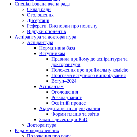
Спеціалізована вчена рада
Склад ради
Оголошення
Дисертації
Реферати. Висновки про новизну
Відгуки опонентів
Аспірантура та докторантура
Аспірантура
Нормативна база
Вступникам
Правила прийому до аспірантури та
докторантури
Положення про приймальну комісію
Програма вступного випробування
Вступ–2024
Аспірантам
Оголошення
Розклад занять
Освітній процес
Акредитація та ліцензування
Форми планів та звітів
Захист дисертацій PhD
Докторантура
Рада молодих вчених
Положення про раду