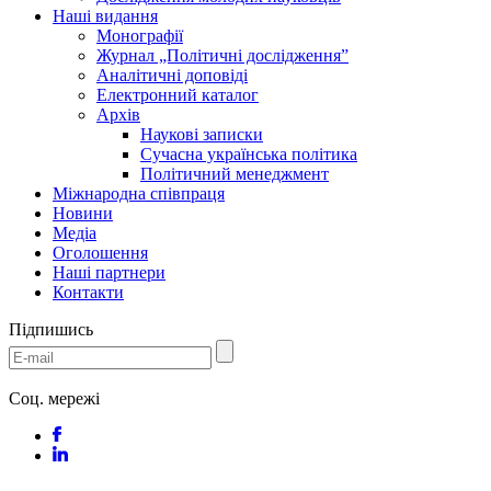
Наші видання
Монографії
Журнал „Політичні дослідження”
Аналітичні доповіді
Електронний каталог
Архів
Наукові записки
Сучасна українська політика
Політичний менеджмент
Міжнародна співпраця
Новини
Медіa
Оголошення
Наші партнери
Контакти
Підпишись
Соц. мережі