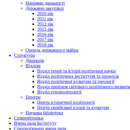
Напрями діяльності
Державні закупівлі
2010 рік
2011 рік
2012 рік
2015 рік
2016 рік
2017 рік
2018 рік
Оренда державного майна
Структура
Дирекція
Відділи
Відділ теорії та історії політичної науки
Відділ політичних інститутів та процесів
Відділ політичної культури та ідеології
Відділ проблем світового політичного розвит
Відділ етнополітології
Центри
Центр історичної політології
Центр єврейської історії та культури
Наукова бібліотека
Співробітники
Вчена рада Інституту
Спеціалізована вчена рада