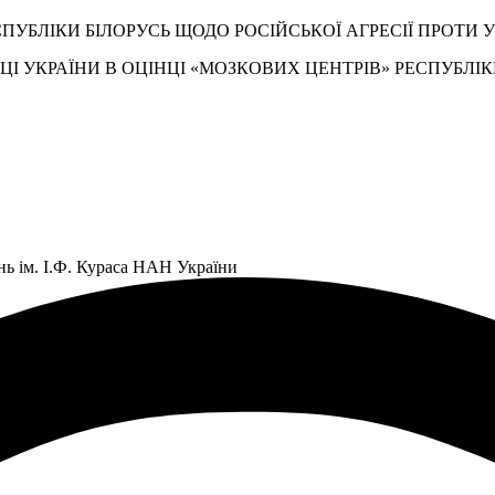
УБЛІКИ БІЛОРУСЬ ЩОДО РОСІЙСЬКОЇ АГРЕСІЇ ПРОТИ 
І УКРАЇНИ В ОЦІНЦІ «МОЗКОВИХ ЦЕНТРІВ» РЕСПУБЛІК
нь ім. І.Ф. Кураса НАН України