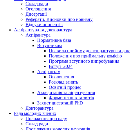
Склад ради
Оголошення
Дисертації
Реферати. Висновки про новизну
Відгуки опонентів
Аспірантура та докторантура
Аспірантура
Нормативна база
Вступникам
Правила прийому до аспірантури та док
Положення про приймальну комісію
Програма вступного випробування
Вступ–2024
Аспірантам
Оголошення
Розклад занять
Освітній процес
Акредитація та ліцензування
Форми планів та звітів
Захист дисертацій PhD
Докторантура
Рада молодих вчених
Положення про раду
Склад ради
Дослідження молодих науковців