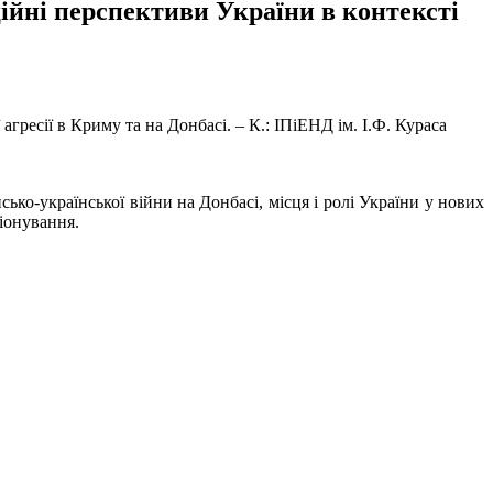
ційні перспективи України в контексті
гресії в Криму та на Донбасі. – К.: ІПіЕНД ім. І.Ф. Кураса
ько-української війни на Донбасі, місця і ролі України у нових
іонування.