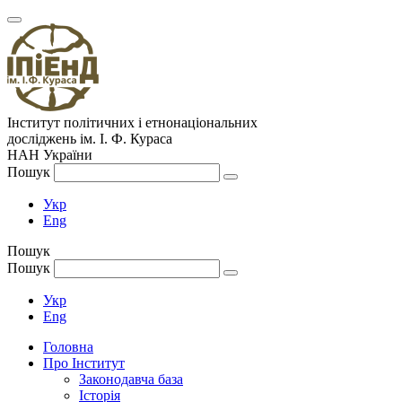
Інститут політичних і етнонаціональних
досліджень
ім.
І. Ф. Кураса
НАН України
Пошук
Укр
Eng
Пошук
Пошук
Укр
Eng
Головна
Про Інститут
Законодавча база
Історія