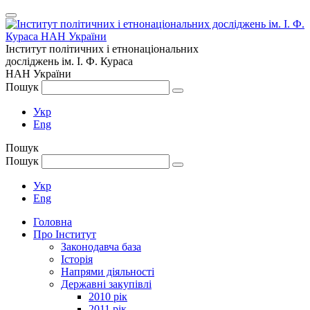
Інститут політичних і етнонаціональних
досліджень
ім.
І. Ф. Кураса
НАН України
Пошук
Укр
Eng
Пошук
Пошук
Укр
Eng
Головна
Про Інститут
Законодавча база
Історія
Напрями діяльності
Державні закупівлі
2010 рік
2011 рік