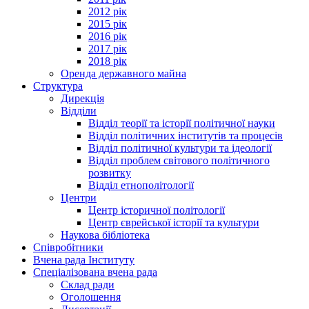
2012 рік
2015 рік
2016 рік
2017 рік
2018 рік
Оренда державного майна
Структура
Дирекція
Відділи
Відділ теорії та історії політичної науки
Відділ політичних інститутів та процесів
Відділ політичної культури та ідеології
Відділ проблем світового політичного
розвитку
Відділ етнополітології
Центри
Центр історичної політології
Центр єврейської історії та культури
Наукова бібліотека
Співробітники
Вчена рада Інституту
Спеціалізована вчена рада
Склад ради
Оголошення