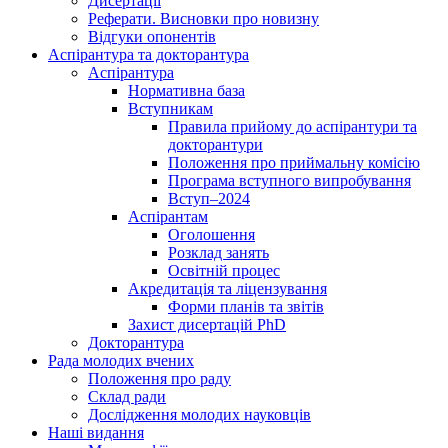
Дисертації
Реферати. Висновки про новизну
Відгуки опонентів
Аспірантура та докторантура
Аспірантура
Нормативна база
Вступникам
Правила прийому до аспірантури та
докторантури
Положення про приймальну комісію
Програма вступного випробування
Вступ–2024
Аспірантам
Оголошення
Розклад занять
Освітній процес
Акредитація та ліцензування
Форми планів та звітів
Захист дисертацій PhD
Докторантура
Рада молодих вчених
Положення про раду
Склад ради
Дослідження молодих науковців
Наші видання