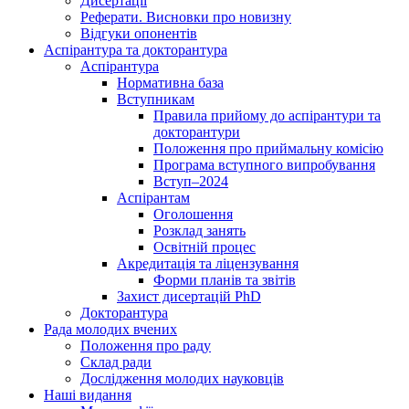
Дисертації
Реферати. Висновки про новизну
Відгуки опонентів
Аспірантура та докторантура
Аспірантура
Нормативна база
Вступникам
Правила прийому до аспірантури та
докторантури
Положення про приймальну комісію
Програма вступного випробування
Вступ–2024
Аспірантам
Оголошення
Розклад занять
Освітній процес
Акредитація та ліцензування
Форми планів та звітів
Захист дисертацій PhD
Докторантура
Рада молодих вчених
Положення про раду
Склад ради
Дослідження молодих науковців
Наші видання