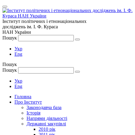
Інститут політичних і етнонаціональних
досліджень
ім.
І. Ф. Кураса
НАН України
Пошук
Укр
Eng
Пошук
Пошук
Укр
Eng
Головна
Про Інститут
Законодавча база
Історія
Напрями діяльності
Державні закупівлі
2010 рік
2011 рік