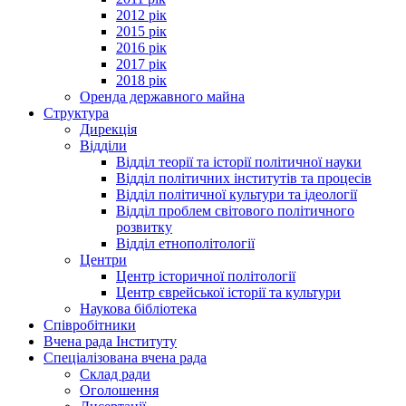
2012 рік
2015 рік
2016 рік
2017 рік
2018 рік
Оренда державного майна
Структура
Дирекція
Відділи
Відділ теорії та історії політичної науки
Відділ політичних інститутів та процесів
Відділ політичної культури та ідеології
Відділ проблем світового політичного
розвитку
Відділ етнополітології
Центри
Центр історичної політології
Центр єврейської історії та культури
Наукова бібліотека
Співробітники
Вчена рада Інституту
Спеціалізована вчена рада
Склад ради
Оголошення