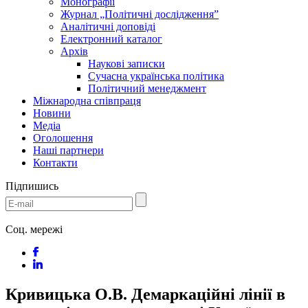
Монографії
Журнал „Політичні дослідження”
Аналітичні доповіді
Електронний каталог
Архів
Наукові записки
Сучасна українська політика
Політичний менеджмент
Міжнародна співпраця
Новини
Медіa
Оголошення
Наші партнери
Контакти
Підпишись
Соц. мережі
Кривицька О.В. Демаркаційні лінії в