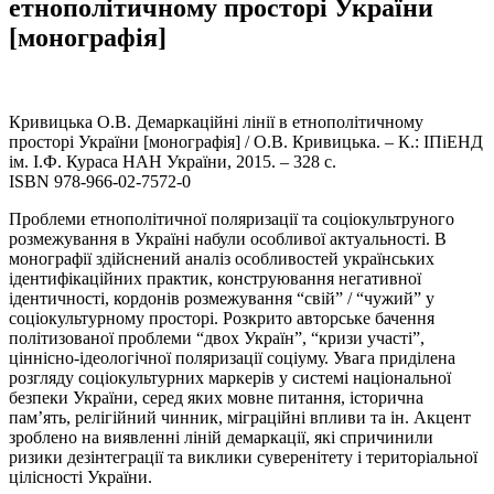
етнополітичному просторі України
[монографія]
Кривицька О.В. Демаркаційні лінії в етнополітичному
просторі України [монографія] / О.В. Кривицька. – К.: ІПіЕНД
ім. І.Ф. Кураса НАН України, 2015. – 328 с.
ISBN 978-966-02-7572-0
Проблеми етнополітичної поляризації та соціокультруного
розмежування в Україні набули особливої актуальності. В
монографії здійснений аналіз особливостей українських
ідентифікаційних практик, конструювання негативної
ідентичності, кордонів розмежування “свій” / “чужий” у
соціокультурному просторі. Розкрито авторське бачення
політизованої проблеми “двох Україн”, “кризи участі”,
ціннісно-ідеологічної поляризації соціуму. Увага приділена
розгляду соціокультурних маркерів у системі національної
безпеки України, серед яких мовне питання, історична
пам’ять, релігійний чинник, міграційні впливи та ін. Акцент
зроблено на виявленні ліній демаркації, які спричинили
ризики дезінтеграції та виклики суверенітету і територіальної
цілісності України.