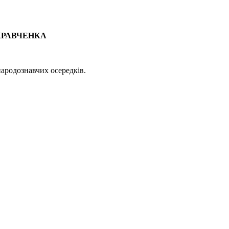
КРАВЧЕНКА
народознавчих осередків.