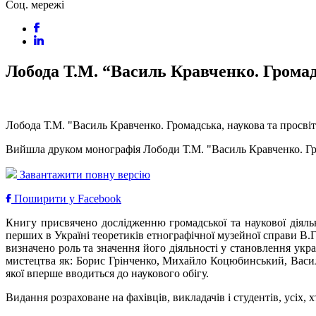
Соц. мережі
Лобода Т.М. “Василь Кравченко. Громад
Лобода Т.М. "Василь Кравченко. Громадська, наукова та просвіт
Вийшла друком монографія Лободи Т.М. "Василь Кравченко. Гром
Завантажити повну версію
Поширити у Facebook
Книгу присвячено дослідженню громадської та наукової діяльн
перших в Україні теоретиків етнографічної музейної справи В.
визначено роль та значення його діяльності у становлення укр
мистецтва як: Борис Грінченко, Михайло Коцюбинський, Васил
якої вперше вводиться до наукового обігу.
Видання розраховане на фахівців, викладачів і студентів, усіх,