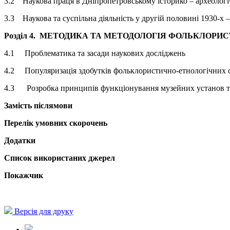
3.2 Наукова праця в Дніпропетровському історико – археологі
3.3 Наукова та суспільна діяльність у другій половині 1930-х –
Розділ 4.
МЕТОДИКА ТА МЕТОДОЛОГІЯ ФОЛЬКЛОРИСТ
4.1 Проблематика та засади наукових досліджень
4.2 Популяризація здобутків фольклористично-етнологічних сту
4.3 Розробка принципів функціонування музейних установ та 
Замість післямови
Перелік умовних скорочень
Додатки
Список використаних джерел
Покажчик
Версія для друку