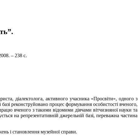
ть”.
008. – 238 с.
риста, діалектолога, активного учасника «Просвіти», одного з
й базі реконструйовано процес формування особистості вченого,
впрацю вченого з такими відомими діячами вітчизняної науки та
ться на репрезентативній джерельній базі, переважна частина
джень і становлення музейної справи.