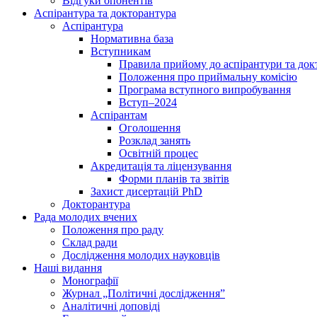
Відгуки опонентів
Аспірантура та докторантура
Аспірантура
Нормативна база
Вступникам
Правила прийому до аспірантури та док
Положення про приймальну комісію
Програма вступного випробування
Вступ–2024
Аспірантам
Оголошення
Розклад занять
Освітній процес
Акредитація та ліцензування
Форми планів та звітів
Захист дисертацій PhD
Докторантура
Рада молодих вчених
Положення про раду
Склад ради
Дослідження молодих науковців
Наші видання
Монографії
Журнал „Політичні дослідження”
Аналітичні доповіді