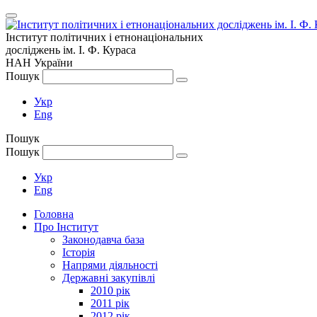
Інститут політичних і етнонаціональних
досліджень
ім.
І. Ф. Кураса
НАН України
Пошук
Укр
Eng
Пошук
Пошук
Укр
Eng
Головна
Про Інститут
Законодавча база
Історія
Напрями діяльності
Державні закупівлі
2010 рік
2011 рік
2012 рік