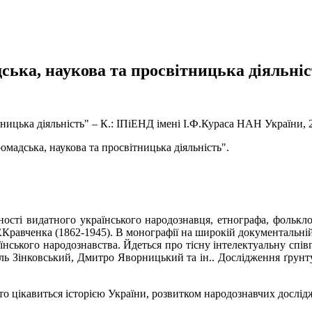
ська, наукова та просвітницька діяльніс
ницька діяльність" – К.: ІПіЕНД імені І.Ф.Кураса НАН України, 2
адська, наукова та просвітницька діяльність".
ості видатного українського народознавця, етнографа, фолькло
Г.Кравченка (1862-1945). В монографії на широкій документальні
аїнського народознавства. Йдеться про тісну інтелектуальну спі
ь Зінковський, Дмитро Яворницький та ін.. Дослідження ґрунтує
 хто цікавиться історією України, розвитком народознавчих дослі