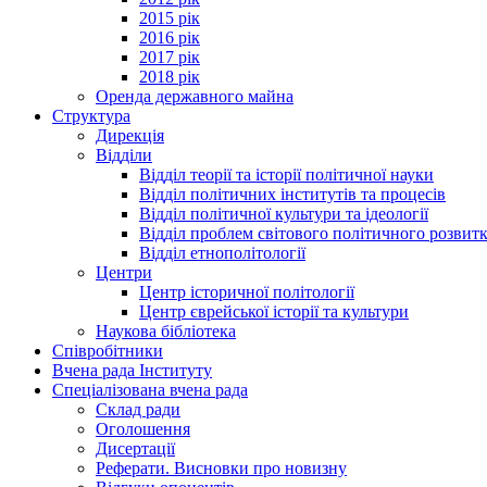
2015 рік
2016 рік
2017 рік
2018 рік
Оренда державного майна
Структура
Дирекція
Відділи
Відділ теорії та історії політичної науки
Відділ політичних інститутів та процесів
Відділ політичної культури та ідеології
Відділ проблем світового політичного розвит
Відділ етнополітології
Центри
Центр історичної політології
Центр єврейської історії та культури
Наукова бібліотека
Співробітники
Вчена рада Інституту
Спеціалізована вчена рада
Склад ради
Оголошення
Дисертації
Реферати. Висновки про новизну