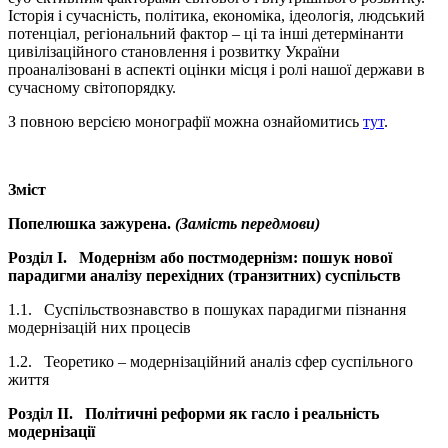
Історія і сучасність, політика, економіка, ідеологія, людський
потенціал, регіональний фактор – ці та інші детермінанти
цивілізаційного становлення і розвитку України
проаналізовані в аспекті оцінки місця і ролі нашої держави в
сучасному світопорядку.
З повною версією монографії можна ознайомитись
тут
.
Зміст
Попелюшка зажурена.
(Замість передмови)
Розділ I.
Модернізм або постмодернізм: пошук нової
парадигми аналізу перехідних (транзитних) суспільств
1.1. Суспільствознавство в пошуках парадигми пізнання
модернізацій них процесів
1.2. Теоретико – модернізаційний аналіз сфер суспільного
життя
Розділ II.
Політичні реформи як гасло і реальність
модернізації