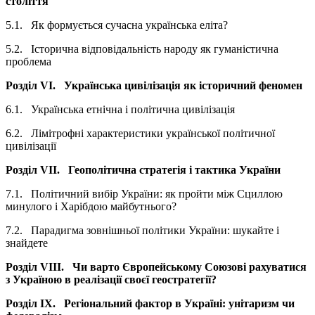
століття
5.1. Як формується сучасна українська еліта?
5.2. Історична відповідальність народу як гуманістична
проблема
Розділ VI.
Українська цивілізація як історичний феномен
6.1. Українська етнічна і політична цивілізація
6.2. Лімітрофні характеристики української політичної
цивілізації
Розділ VII.
Геополітична стратегія і тактика України
7.1. Політичний вибір України: як пройти між Сциллою
минулого і Харібдою майбутнього?
7.2. Парадигма зовнішньої політики України: шукайте і
знайдете
Розділ VIII.
Чи варто Європейському Союзові рахуватися
з Україною в реалізації своєї геостратегії?
Розділ IX.
Регіональний фактор в Україні: унітаризм чи