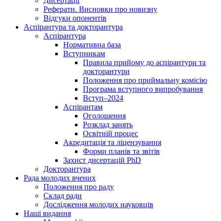
Дисертації
Реферати. Висновки про новизну
Відгуки опонентів
Аспірантура та докторантура
Аспірантура
Нормативна база
Вступникам
Правила прийому до аспірантури та
докторантури
Положення про приймальну комісію
Програма вступного випробування
Вступ–2024
Аспірантам
Оголошення
Розклад занять
Освітній процес
Акредитація та ліцензування
Форми планів та звітів
Захист дисертацій PhD
Докторантура
Рада молодих вчених
Положення про раду
Склад ради
Дослідження молодих науковців
Наші видання