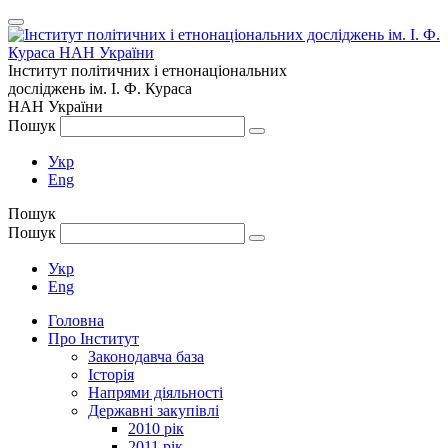
Інститут політичних і етнонаціональних
досліджень
ім.
І. Ф. Кураса
НАН України
Пошук
Укр
Eng
Пошук
Пошук
Укр
Eng
Головна
Про Інститут
Законодавча база
Історія
Напрями діяльності
Державні закупівлі
2010 рік
2011 рік