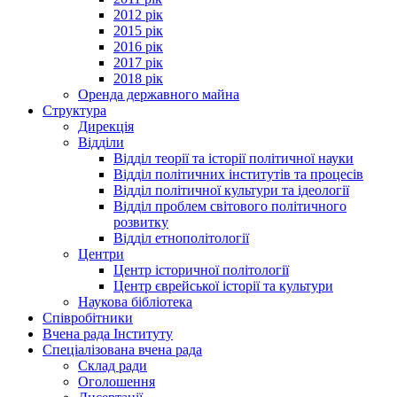
2012 рік
2015 рік
2016 рік
2017 рік
2018 рік
Оренда державного майна
Структура
Дирекція
Відділи
Відділ теорії та історії політичної науки
Відділ політичних інститутів та процесів
Відділ політичної культури та ідеології
Відділ проблем світового політичного
розвитку
Відділ етнополітології
Центри
Центр історичної політології
Центр єврейської історії та культури
Наукова бібліотека
Співробітники
Вчена рада Інституту
Спеціалізована вчена рада
Склад ради
Оголошення