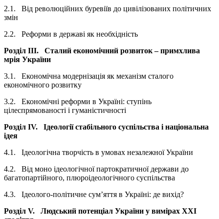
2.1. Від революційних буревіїв до цивілізованих політичних
змін
2.2. Реформи в державі як необхідність
Розділ III.
Сталий економічний розвиток – примхлива
мрія України
3.1. Економічна модернізація як механізм сталого
економічного розвитку
3.2. Економічні реформи в Україні: ступінь
цілеспрямованості і гуманістичності
Розділ IV.
Ідеології стабільного суспільства і національна
ідея
4.1. Ідеологічна творчість в умовах незалежної України
4.2. Від моно ідеологічної партократичної держави до
багатопартійного, плюроідеологічного суспільства
4.3. Ідеолого-політичне сум’яття в Україні: де вихід?
Розділ V.
Людський потенціал України у вимірах ХХІ