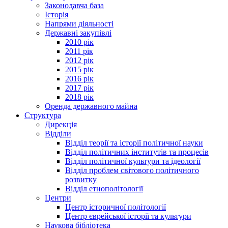
Законодавча база
Історія
Напрями діяльності
Державні закупівлі
2010 рік
2011 рік
2012 рік
2015 рік
2016 рік
2017 рік
2018 рік
Оренда державного майна
Структура
Дирекція
Відділи
Відділ теорії та історії політичної науки
Відділ політичних інститутів та процесів
Відділ політичної культури та ідеології
Відділ проблем світового політичного
розвитку
Відділ етнополітології
Центри
Центр історичної політології
Центр єврейської історії та культури
Наукова бібліотека