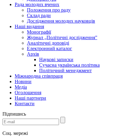
Рада молодих вчених
Положення про раду
Склад ради
Дослідження молодих науковців
Наші видання
Монографії
Журнал „Політичні дослідження”
Аналітичні доповіді
Електронний каталог
Архів
Наукові записки
Сучасна українська політика
Політичний менеджмент
Міжнародна співпраця
Новини
Медіa
Оголошення
Наші партнери
Контакти
Підпишись
Соц. мережі