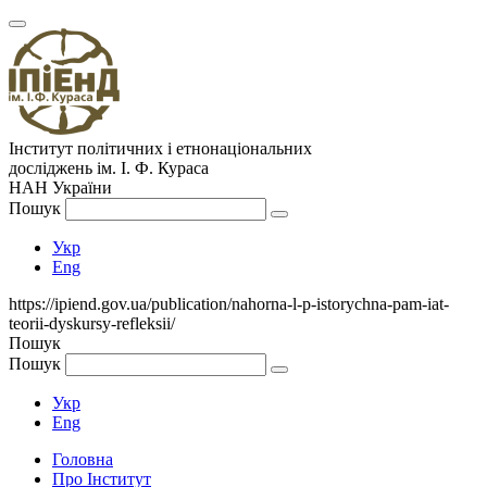
Інститут політичних і етнонаціональних
досліджень
ім.
І. Ф. Кураса
НАН України
Пошук
Укр
Eng
https://ipiend.gov.ua/publication/nahorna-l-p-istorychna-pam-iat-
teorii-dyskursy-refleksii/
Пошук
Пошук
Укр
Eng
Головна
Про Інститут