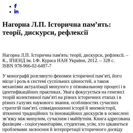
Нагорна Л.П. Історична пам’ять:
теорії, дискурси, рефлексії
Нагорна Л.П. Історична пам'ять: теорії, дискурси, рефлексії. –
К., ІПіЕНД ім. І.Ф. Кураса НАН України, 2012. – 328 с.
ISBN 978-966-02-6497-7
У монографії розглянуто феномен історичної пам’яті, його
місце і роль в системі суспільних цінностей, а також
механізми актуалізації минулого у пізнавальному процесі і в
ідентифікаційних практиках. Увага фокусується на генезисі
теорій колективної пам’яті на різних історичних етапах і в
різних галузях наукового знання, особливостях сучасних
стратегій пам’яті, співвідношенні історії й мнемоісторії,
зіткненні традиційних та інноваційних дискурсів в осмислені
зв’язку між минулим, сучасним і майбутнім. Книга адресована
фахівцям - соціогуманітаріям, студентам, усім, хто цікавиться
проблемами засвоєння й інтерпретації історичного досвіду