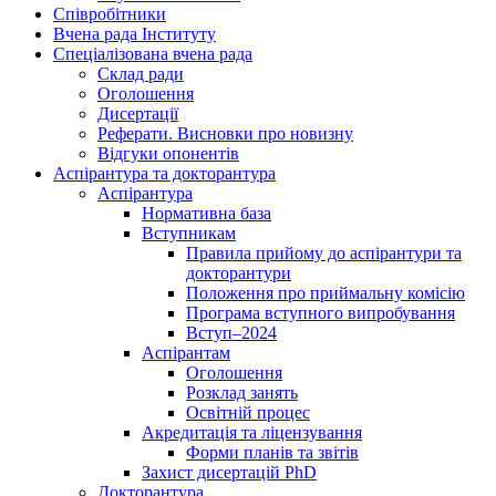
Співробітники
Вчена рада Інституту
Спеціалізована вчена рада
Склад ради
Оголошення
Дисертації
Реферати. Висновки про новизну
Відгуки опонентів
Аспірантура та докторантура
Аспірантура
Нормативна база
Вступникам
Правила прийому до аспірантури та
докторантури
Положення про приймальну комісію
Програма вступного випробування
Вступ–2024
Аспірантам
Оголошення
Розклад занять
Освітній процес
Акредитація та ліцензування
Форми планів та звітів
Захист дисертацій PhD
Докторантура