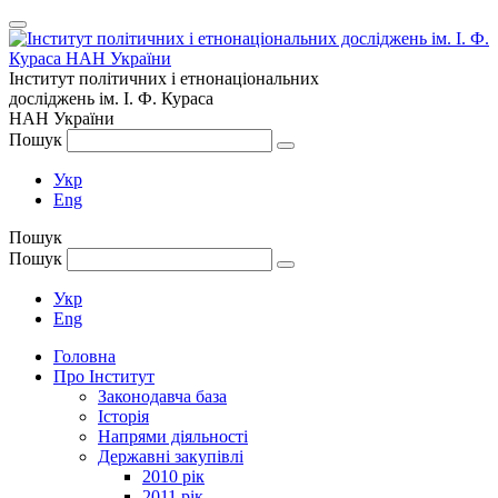
Інститут політичних і етнонаціональних
досліджень
ім.
І. Ф. Кураса
НАН України
Пошук
Укр
Eng
Пошук
Пошук
Укр
Eng
Головна
Про Інститут
Законодавча база
Історія
Напрями діяльності
Державні закупівлі
2010 рік
2011 рік