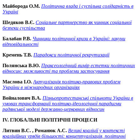
Майборода О.М.
Політична влада і суспільна солідарність в
Україні
Шедяков В.Є.
Соціальне партнерство як чинник соціальної
безпеки суспільства
Балабан Р.В.
Чинники політичної кризи в Україні: лакуни
відповідальності
Кремень Т.В.
Парадокси політичної рекрутизації
Полянська В.Ю.
Праксеологічний вимір естетки політичних
відносин: можливості та проблеми застосування
Маслова І.О.
Актуалізація політико-правових проблем
України в міжнародних організаціях
Войналович В.А.
Пізньопротестанські спільноти України в
умовах трансформації політико-ідеологічної парадигми
радянської моделі державно-церковних відносин
IV
. ГЛОБАЛЬНІ ПОЛІТИЧНІ ПРОЦЕСИ
Литвин В.С. , Романюк А.С.
Великі коаліції у контексті
коаліційних урядів більшості: концептуалізація, політичні