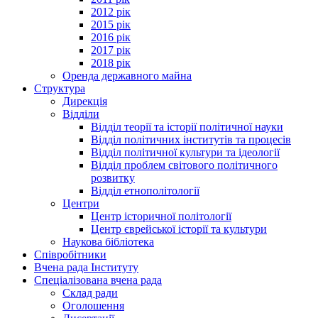
2012 рік
2015 рік
2016 рік
2017 рік
2018 рік
Оренда державного майна
Структура
Дирекція
Відділи
Відділ теорії та історії політичної науки
Відділ політичних інститутів та процесів
Відділ політичної культури та ідеології
Відділ проблем світового політичного
розвитку
Відділ етнополітології
Центри
Центр історичної політології
Центр єврейської історії та культури
Наукова бібліотека
Співробітники
Вчена рада Інституту
Спеціалізована вчена рада
Склад ради
Оголошення