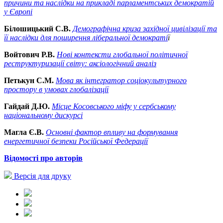
причини та наслідки на прикладі парламентських демократій
у Європі
Білошицький С.В.
Демографічна криза західної цивілізації та
її наслідки для поширення ліберальної демократі
ї
Войтович Р.В.
Нові контексти глобальної політичної
реструктуризації світу: аксіологічний аналіз
Петькун С.М.
Мова як інтегратор соціокультурного
простору в умовах глобалізації
Гайдай Д.Ю.
Місце Косовського міфу у сербському
національному дискурсі
Магла Є.В.
Основні фактор впливу на формування
енергетичної безпеки Російської Федерації
Відомості про авторів
Версія для друку