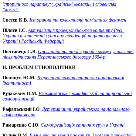
історичного наративу: українські «козаки» і словенські
“
kosezi
”
Євсеєв К.В.
Історична та колективна пам’ять як феномен
Піляєв І.С.
Актуалізація проєвропейського концепту Русі-
України в контексті сучасних тенденцій націотворення в
Україні і Російській Федерації
Полтавець С.В.
Опозиційні настрої в українському суспільстві
після підписання Переяславського договору 1654 р.
ІІ. ПРОБЛЕМ ЕТНОПОЛІТИКИ
Поліщук Ю.М.
Теоретичні виміри етнічної і національної
ідентичності
Рудакевич О.М.
Взаємозв’язок громадянської та національної
самоорганізації
Рафальський І.О.
Детермінанти українського національного
самовизначення
Римаренко С.Ю.
Самоорганізація етнічних груп в Україні
Кулик В.М.
Вплив віку на мовні практики й уявлення громадян