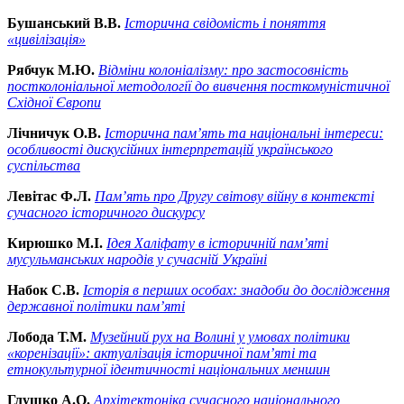
Бушанський В.В.
Історична свідомість і поняття
«цивілізація»
Рябчук М.Ю.
Відміни колоніалізму: про застосовність
постколоніальної методології до вивчення посткомуністичної
Східної Європи
Лічничук О.В.
Історична пам’ять та національні інтереси:
особливості дискусійних інтерпретацій українського
суспільства
Левітас Ф.Л.
Пам’ять про Другу світову війну в контексті
сучасного історичного дискурсу
Кирюшко М.І.
Ідея Халіфату в історичній пам’яті
мусульманських народів у сучасній Україні
Набок С.В.
Історія в перших особах: знадоби до дослідження
державної політики пам’яті
Лобода Т.М.
Музейний рух на Волині у умовах політики
«коренізації»: актуалізація історичної пам’яті та
етнокультурної ідентичності національних меншин
Глушко А.О.
Архітектоніка сучасного національного