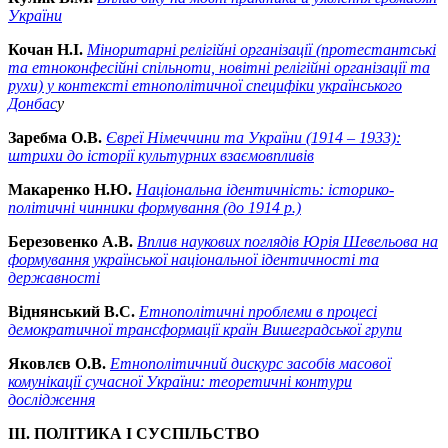
України
Кочан Н.І.
Міноритарні релігійні організації (протестантські
та етноконфесійні спільноти, новітні релігійні організації та
рухи) у контексті етнополітичної специфіки українського
Донбас
у
Заребма О.В.
Євреї Німеччини та України (1914 – 1933):
штрихи до історії культурних взаємовпливів
Макаренко Н.Ю.
Національна ідентичність: історико-
політичні чинники формування (до 1914 р.)
Березовенко А.В.
Вплив наукових поглядів Юрія Шевельова на
формування української національної ідентичності та
державності
Віднянський В.С.
Етнополітичні проблеми в процесі
демократичної трансформації країн Вишеградської групи
Яковлєв О.В.
Етнополітичний дискурс засобів масової
комунікації сучасної України: теоретичні контури
дослідження
ІІІ. ПОЛІТИКА І СУСПІЛЬСТВО