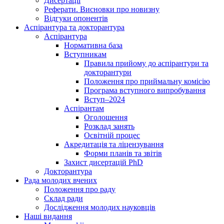
Дисертації
Реферати. Висновки про новизну
Відгуки опонентів
Аспірантура та докторантура
Аспірантура
Нормативна база
Вступникам
Правила прийому до аспірантури та
докторантури
Положення про приймальну комісію
Програма вступного випробування
Вступ–2024
Аспірантам
Оголошення
Розклад занять
Освітній процес
Акредитація та ліцензування
Форми планів та звітів
Захист дисертацій PhD
Докторантура
Рада молодих вчених
Положення про раду
Склад ради
Дослідження молодих науковців
Наші видання