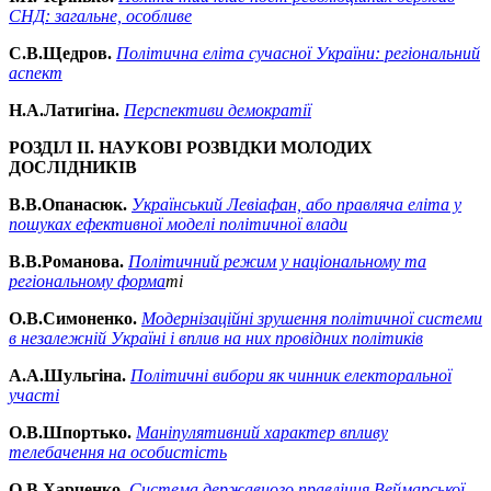
СНД: загальне, особливе
С.В.Щедров.
Політична еліта сучасної України: регіональний
аспект
Н.А.Латигіна.
Перспективи демократії
РОЗДІЛ ІІ. НАУКОВІ РОЗВІДКИ МОЛОДИХ
ДОСЛІДНИКІВ
В.В.Опанасюк.
Український Левіафан, або правляча еліта у
пошуках ефективної моделі політичної влади
В.В.Романова.
Політичний режим у національному та
регіональному форма
ті
О.В.Симоненко.
Модернізаційні зрушення політичної системи
в незалежній Україні і вплив на них провідних політиків
А.А.Шульгіна.
Політичні вибори як чинник електоральної
участі
О.В.Шпортько.
Маніпулятивний характер впливу
телебачення на особистість
О.В.Харченко.
Система державного правління Веймарської