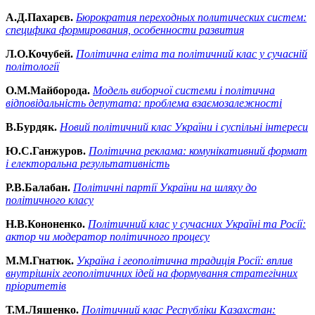
А.Д.Пахарєв.
Бюрократия переходных политических систем:
специфика формирования, особенности развития
Л.О.Кочубей.
Політична еліта та політичний клас у сучасній
політології
О.М.Майборода.
Модель виборчої системи і політична
відповідальність депутата: проблема взаємозалежності
В.Бурдяк.
Новий політичний клас України і суспільні інтереси
Ю.С.Ганжуров.
Політична реклама: комунікативний формат
і електоральна результативність
Р.В.Балабан.
Політичні партії України на шляху до
політичного класу
Н.В.Кононенко.
Політичний клас у сучасних Україні та Росії:
актор чи модератор політичного процесу
М.М.Гнатюк.
Україна і геополітична традиція Росії: вплив
внутрішніх геополітичних ідей на формування стратегічних
пріоритетів
Т.М.Ляшенко.
Політичний клас Республіки Казахстан: