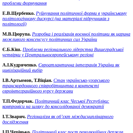
проблеми формування
Е.В.Щербенко.
Руйнування політичної форми в українському
політологічному дискурсі (на матеріалі підручників з
політології)
М.В.Цюрупа.
Розробка і реалізація воєнної політики як царина
можливого консенсусу політичних сил України
Є.Б.Кіш.
Проблеми регіонального лідерства Вишеградської
четвірки у Центральноєвропейському регіоні
А.І.Кудряченко.
Євроатлантична інтеграція України як
цивілізаційний вибір
І.В.Артьомов, Т.Віціан.
Стан українсько-угорського
транскордонного співробітництва в контексті
євроінтеграційного курсу держави
Т.П.Федорчак.
Політичний клас Чеської Республіки:
компроміси на шляху до консолідованої демократії
І.Т.Зварич.
Регіоналізм як об’єкт міждисциплінарного
дослідження
І.П.Черінько.
Політичний клас пост революційних держав