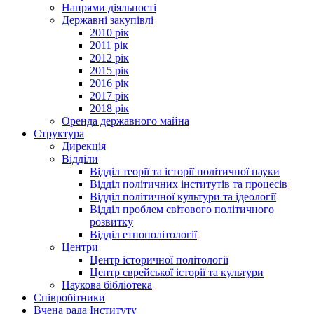
Напрями діяльності
Державні закупівлі
2010 рік
2011 рік
2012 рік
2015 рік
2016 рік
2017 рік
2018 рік
Оренда державного майна
Структура
Дирекція
Відділи
Відділ теорії та історії політичної науки
Відділ політичних інститутів та процесів
Відділ політичної культури та ідеології
Відділ проблем світового політичного
розвитку
Відділ етнополітології
Центри
Центр історичної політології
Центр єврейської історії та культури
Наукова бібліотека
Співробітники
Вчена рада Інституту