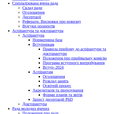
Спеціалізована вчена рада
Склад ради
Оголошення
Дисертації
Реферати. Висновки про новизну
Відгуки опонентів
Аспірантура та докторантура
Аспірантура
Нормативна база
Вступникам
Правила прийому до аспірантури та
докторантури
Положення про приймальну комісію
Програма вступного випробування
Вступ–2024
Аспірантам
Оголошення
Розклад занять
Освітній процес
Акредитація та ліцензування
Форми планів та звітів
Захист дисертацій PhD
Докторантура
Рада молодих вчених
Положення про раду