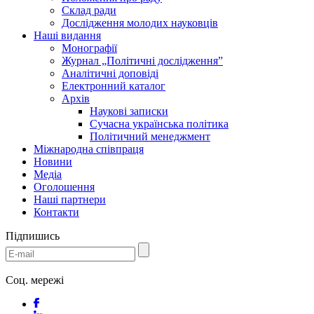
Склад ради
Дослідження молодих науковців
Наші видання
Монографії
Журнал „Політичні дослідження”
Аналітичні доповіді
Електронний каталог
Архів
Наукові записки
Сучасна українська політика
Політичний менеджмент
Міжнародна співпраця
Новини
Медіa
Оголошення
Наші партнери
Контакти
Підпишись
Соц. мережі