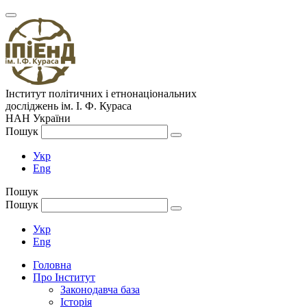
Інститут політичних і етнонаціональних
досліджень
ім.
І. Ф. Кураса
НАН України
Пошук
Укр
Eng
Пошук
Пошук
Укр
Eng
Головна
Про Інститут
Законодавча база
Історія