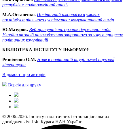
республіки: політологічний аналіз
М.А.Остапенко.
Політичний плюралізм в умовах
постіндустріального суспільства: комунікативний вимір
Ю.Мазурок.
Веб-присутність органів державної лади
України як засіб налагодження зворотного зв’язку в процесах
політичних комунікацій
БІБЛІОТЕКА ІНСТИТУТУ ІНФОРМУЄ
Резніченко О.М.
Нове в політичній науці: огляд наукової
літератури
Відомості про авторів
Версія для друку
© 2006-2026. Інститут політичних і етнонаціональних
досліджень ім. І.Ф. Кураса НАН України