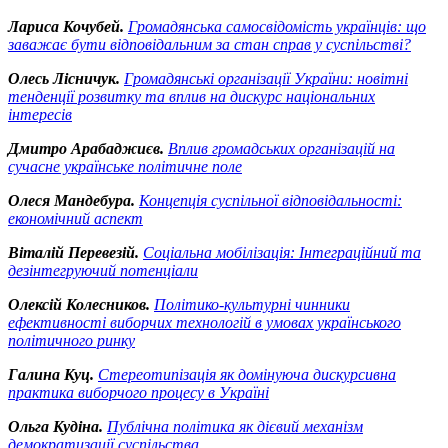
Лариса Кочубей.
Громадянська самосвідомість українців: що
заважає бути відповідальним за стан справ у суспільстві?
Олесь Лісничук.
Громадянські організації України: новітні
тенденції розвитку та вплив на дискурс національних
інтересів
Дмитро Арабаджиєв.
Вплив громадських організацій на
сучасне українське політичне поле
Олеся Мандебура.
Концепція суспільної відповідальності:
економічний аспект
Віталій Перевезій.
Соціальна мобілізація: Інтеграційний та
дезінтегруючий потенціали
Олексій Колесников.
Політико-культурні чинники
ефективності виборчих технологій в умовах українського
політичного ринку
Галина Куц.
Стереотипізація як домінуюча дискурсивна
практика виборчого процесу в Україні
Ольга Кудіна.
Публічна політика як дієвий механізм
демократизації суспільства