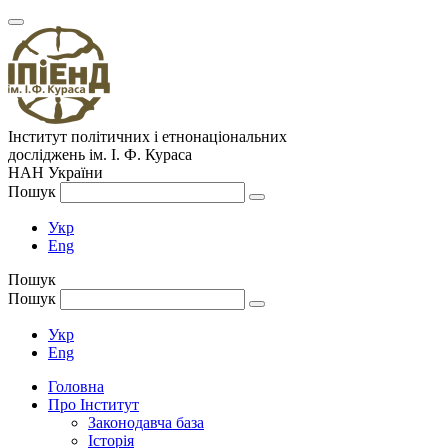
Інститут політичних і етнонаціональних
досліджень
ім.
І. Ф. Кураса
НАН України
Пошук
Укр
Eng
Пошук
Пошук
Укр
Eng
Головна
Про Інститут
Законодавча база
Історія