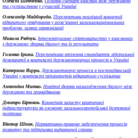
Олексій Шевченко.
Основні сценарії взаємин між державою
та суспільством у сучасній Україні
Олександр Майборода.
Перспективи реалізації концепції
відкритого урядування у розв’язанні загальнонаціональних
проблеми, шляхи гармонізації
Микола Рябчук.
Інтелектуальне співтовариство у взаєминах
з державою: форми діалогу та їх результати
Головко Ірина.
Перспектива втілення стандартів ліберальної
демократії в контексті державотворчих процесів в Україні
Катерина Яцура.
Державотворчі процеси в пострадянській
Україні у контексті пріоритетів відкритого суспільтва
Антоніна Митко.
Новітні форми налагодження діалогу між
державою та громадянами
Дмитро Бірюков.
Концепція захисту критичної
інфраструктури як елемент загальноєвропейської безпекової
політики
Віктор Шпак.
Нормативно-правове забезпечення процесів
розвитку та підтримки видавничої справи