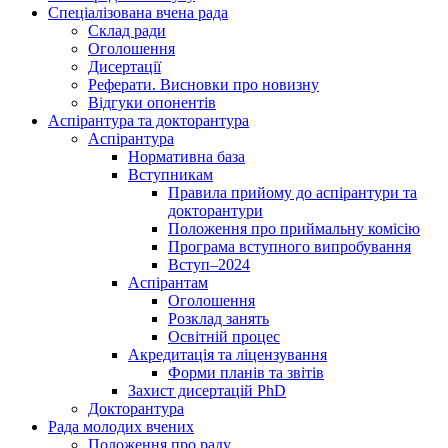
Спеціалізована вчена рада
Склад ради
Оголошення
Дисертації
Реферати. Висновки про новизну
Відгуки опонентів
Аспірантура та докторантура
Аспірантура
Нормативна база
Вступникам
Правила прийому до аспірантури та
докторантури
Положення про приймальну комісію
Програма вступного випробування
Вступ–2024
Аспірантам
Оголошення
Розклад занять
Освітній процес
Акредитація та ліцензування
Форми планів та звітів
Захист дисертацій PhD
Докторантура
Рада молодих вчених
Положення про раду