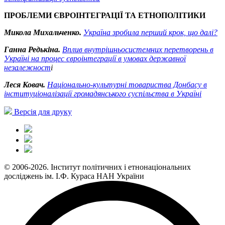
ПРОБЛЕМИ ЄВРОІНТЕГРАЦІЇ ТА ЕТНОПОЛІТИКИ
Микола Михальченко.
Україна зробила перший крок, що далі?
Ганна Редькіна.
Вплив внутрішньосистемних перетворень в
Україні на процес євроінтеграції в умовах державної
незалежност
і
Леся Ковач.
Національно-культурні товариства Донбасу в
інституціоналізації громадянського суспільства в Україні
Версія для друку
© 2006-2026. Інститут політичних і етнонаціональних
досліджень ім. І.Ф. Кураса НАН України