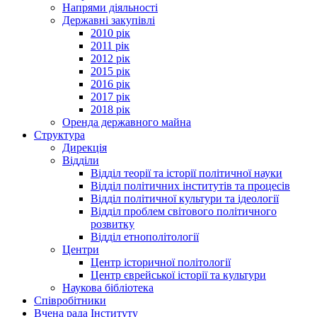
Напрями діяльності
Державні закупівлі
2010 рік
2011 рік
2012 рік
2015 рік
2016 рік
2017 рік
2018 рік
Оренда державного майна
Структура
Дирекція
Відділи
Відділ теорії та історії політичної науки
Відділ політичних інститутів та процесів
Відділ політичної культури та ідеології
Відділ проблем світового політичного
розвитку
Відділ етнополітології
Центри
Центр історичної політології
Центр єврейської історії та культури
Наукова бібліотека
Співробітники
Вчена рада Інституту