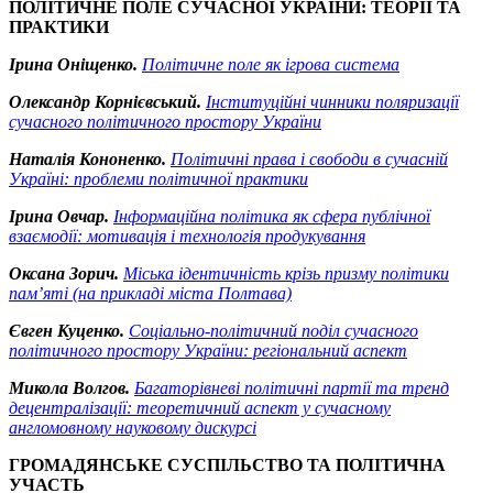
ПОЛІТИЧНЕ ПОЛЕ СУЧАСНОЇ УКРАЇНИ: ТЕОРІЇ ТА
ПРАКТИКИ
Ірина Оніщенко.
Політичне поле як ігрова система
Олександр Корнієвський.
Інституційні чинники поляризації
сучасного політичного простору України
Наталія Кононенко.
Політичні права і свободи в сучасній
Україні: проблеми політичної практики
Ірина Овчар.
Інформаційна політика як сфера публічної
взаємодії: мотивація і технологія продукування
Оксана Зорич.
Міська ідентичність крізь призму політики
пам’яті (на прикладі міста Полтава)
Євген Куценко.
Соціально-політичний поділ сучасного
політичного простору України: регіональний аспект
Микола Волгов.
Багаторівневі політичні партії та тренд
децентралізації: теоретичний аспект у сучасному
англомовному науковому дискурсі
ГРОМАДЯНСЬКЕ СУСПІЛЬСТВО ТА ПОЛІТИЧНА
УЧАСТЬ