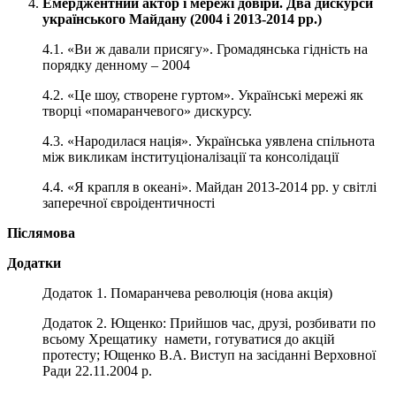
Емерджентний актор і мережі довіри. Два дискурси
українського Майдану (2004 і 2013-2014 рр.)
4.1. «Ви ж давали присягу». Громадянська гідність на
порядку денному – 2004
4.2. «Це шоу, створене гуртом». Українські мережі як
творці «помаранчевого» дискурсу.
4.3. «Народилася нація». Українська уявлена спільнота
між викликам інституціоналізації та консолідації
4.4. «Я крапля в океані». Майдан 2013-2014 рр. у світлі
заперечної євроідентичності
Післямова
Додатки
Додаток 1. Помаранчева революція (нова акція)
Додаток 2. Ющенко: Прийшов час, друзі, розбивати по
всьому Хрещатику намети, готуватися до акцій
протесту; Ющенко В.А. Виступ на засіданні Верховної
Ради 22.11.2004 р.