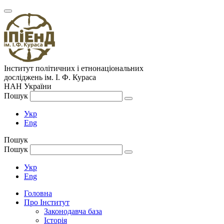
Інститут політичних і етнонаціональних
досліджень
ім.
І. Ф. Кураса
НАН України
Пошук
Укр
Eng
Пошук
Пошук
Укр
Eng
Головна
Про Інститут
Законодавча база
Історія