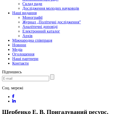
Склад ради
Дослідження молодих науковців
Наші видання
Монографії
Журнал „Політичні дослідження”
Аналітичні доповіді
Електронний каталог
Архів
Міжнародна співпраця
Новини
Медіa
Оголошення
Наші партнери
Контакти
Підпишись
Соц. мережі
Щербенко Е. В. Пригадуваний ресурс.