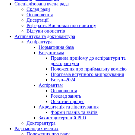
Спеціалізована вчена рада
Склад ради
Оголошення
Дисертації
Реферати. Висновки про новизну
Відгуки опонентів
Аспірантура та докторантура
Аспірантура
Нормативна база
Вступникам
Правила прийому до аспірантури та
докторантури
Положення про приймальну комісію
Програма вступного випробування
Вступ–2024
Аспірантам
Оголошення
Розклад занять
Освітній процес
Акредитація та ліцензування
Форми планів та звітів
Захист дисертацій PhD
Докторантура
Рада молодих вчених
Положення про раду