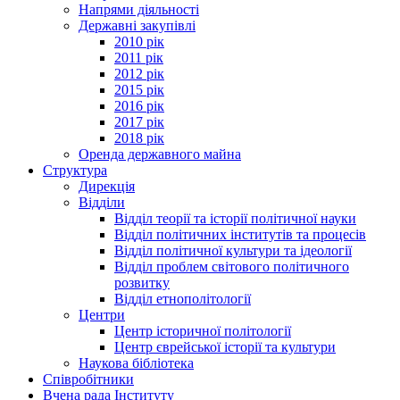
Напрями діяльності
Державні закупівлі
2010 рік
2011 рік
2012 рік
2015 рік
2016 рік
2017 рік
2018 рік
Оренда державного майна
Структура
Дирекція
Відділи
Відділ теорії та історії політичної науки
Відділ політичних інститутів та процесів
Відділ політичної культури та ідеології
Відділ проблем світового політичного
розвитку
Відділ етнополітології
Центри
Центр історичної політології
Центр єврейської історії та культури
Наукова бібліотека
Співробітники
Вчена рада Інституту