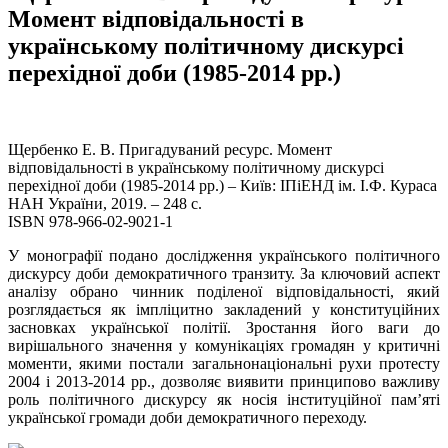
Момент відповідальності в
українському політичному дискурсі
перехідної доби (1985-2014 рр.)
Щербенко Е. В. Пригадуваний ресурс. Момент
відповідальності в українському політичному дискурсі
перехідної доби (1985-2014 рр.) – Київ: ІПіЕНД ім. І.Ф. Кураса
НАН України, 2019. – 248 с.
ISBN 978-966-02-9021-1
У монографії подано дослідження українського політичного
дискурсу доби демократичного транзиту. За ключовий аспект
аналізу обрано чинник поділеної відповідальності, який
розглядається як імпліцитно закладений у конституційних
засновках української політії. Зростання його ваги до
вирішального значення у комунікаціях громадян у критичні
моменти, якими постали загальнонаціональні рухи протесту
2004 і 2013-2014 рр., дозволяє виявити принципово важливу
роль політичного дискурсу як носія інституційної пам’яті
української громади доби демократичного переходу.