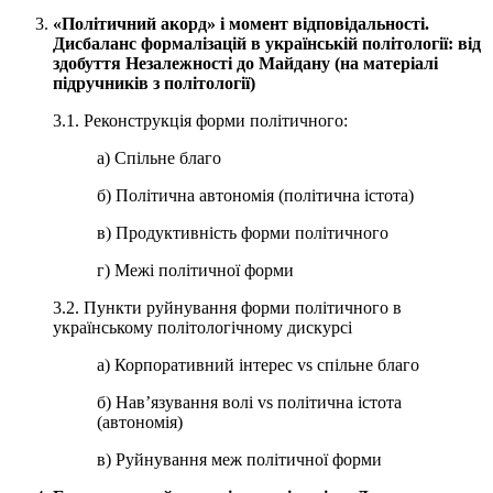
«Політичний акорд» і момент відповідальності.
Дисбаланс формалізацій в українській політології: від
здобуття Незалежності до Майдану (на матеріалі
підручників з політології)
3.1. Реконструкція форми політичного:
а) Спільне благо
б) Політична автономія (політична істота)
в) Продуктивність форми політичного
г) Межі політичної форми
3.2. Пункти руйнування форми політичного в
українському політологічному дискурсі
а) Корпоративний інтерес vs спільне благо
б) Нав’язування волі vs політична істота
(автономія)
в) Руйнування меж політичної форми