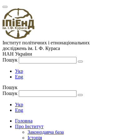
Інститут політичних і етнонаціональних
досліджень
ім.
І. Ф. Кураса
НАН України
Пошук
Укр
Eng
Пошук
Пошук
Укр
Eng
Головна
Про Інститут
Законодавча база
Історія