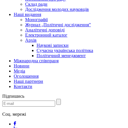
Склад ради
Дослідження молодих науковців
Наші видання
Монографії
Журнал „Політичні дослідження”
Аналітичні доповіді
Електронний каталог
Архів
Наукові записки
Сучасна українська політика
Політичний менеджмент
Міжнародна співпраця
Новини
Медіa
Оголошення
Наші партнери
Контакти
Підпишись
Соц. мережі