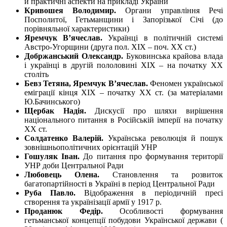
й практичні аспекти на прикладі України
Кривошея Володимир.
Органи управління Речі
Посполитої, Гетьманщини і Запорізької Січі (до
порівняльної характеристики)
Яремчук В’ячеслав.
Українці в політичній системі
Австро-Угорщини (друга пол. XIX – поч. XX ст.)
Добржанський Олександр.
Буковинська крайова влада
і українці в другій пололовині XIX – на початку XX
століть
Бевз Тетяна, Яремчук В’ячеслав.
Феномен української
еміграції кінця XIX – початку XX ст. (за матеріалами
Ю.Бачинського)
Щербак Надія.
Дискусії про шляхи вирішення
національного питання в Російській імперії на початку
XX ст.
Солдатенко Валерій.
Українська революція й пошук
зовнішньополітичних орієнтацій УНР
Гошуляк Іван.
До питання про формування території
УНР доби Центральної Ради
Любовець Олена.
Становлення та розвиток
багатопартійності в Україні в період Центральної Ради
Руба Павло.
Відображення в періодичній пресі
створення та українізації армії у 1917 р.
Проданюк Федір.
Особливості формування
гетьманської концепції побудови Української держави (