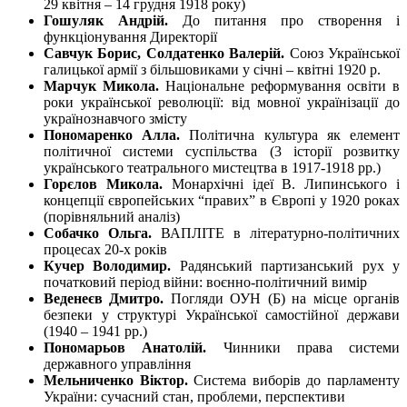
29 квітня – 14 грудня 1918 року)
Гошуляк Андрій.
До питання про створення і
функціонування Директорії
Савчук Борис, Солдатенко Валерій.
Союз Української
галицької армії з більшовиками у січні – квітні 1920 р.
Марчук Микола.
Національне реформування освіти в
роки української революції: від мовної українізації до
українознавчого змісту
Пономаренко Алла.
Політична культура як елемент
політичної системи суспільства (3 історії розвитку
українського театрального мистецтва в 1917-1918 pp.)
Горєлов Микола.
Монархічні ідеї В. Липинського і
концепції європейських “правих” в Європі у 1920 роках
(порівняльний аналіз)
Собачко Ольга.
ВАПЛІТЕ в літературно-політичних
процесах 20-х років
Кучер Володимир.
Радянський партизанський рух у
початковий період війни: воєнно-політичний вимір
Веденеєв Дмитро.
Погляди ОУН (Б) на місце органів
безпеки у структурі Української самостійної держави
(1940 – 1941 pp.)
Пономарьов Анатолій.
Чинники права системи
державного управління
Мельниченко Віктор.
Система виборів до парламенту
України: сучасний стан, проблеми, перспективи