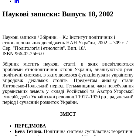
Наукові записки: Випуск 18, 2002
Наукові записки / Збірник. – К.: Інститут політичних і
етнонаціональних досліджень НАН України, 2002. – 309 с. /
Сер. "Політологія і етнологія". Вип. 18/.
ISBN 966-02-2566-0
Збірник містить наукові статті, в яких висвітлюються
проблеми етнополітичної історії України, аналізуються різні
політичні системи, в яких довелося функціонувати українству
впродовж декількох століть. Предметом аналізу стали
Литовсько-Польський період, Гетьманщина, часи перебування
українських земель у складі Російської та Австро-Угорської
імперій, доба Української революції 1917–1920 pp., радянський
період і сучасний розвиток України.
ЗМІСТ
ПЕРЕДМОВА
Бевз Тетяна.
Політична система суспільства: теоретичні