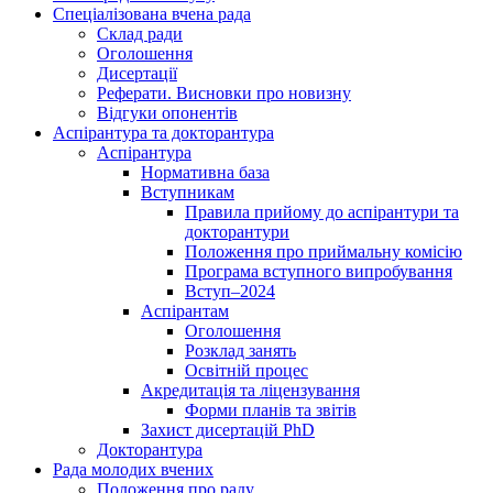
Спеціалізована вчена рада
Склад ради
Оголошення
Дисертації
Реферати. Висновки про новизну
Відгуки опонентів
Аспірантура та докторантура
Аспірантура
Нормативна база
Вступникам
Правила прийому до аспірантури та
докторантури
Положення про приймальну комісію
Програма вступного випробування
Вступ–2024
Аспірантам
Оголошення
Розклад занять
Освітній процес
Акредитація та ліцензування
Форми планів та звітів
Захист дисертацій PhD
Докторантура
Рада молодих вчених
Положення про раду