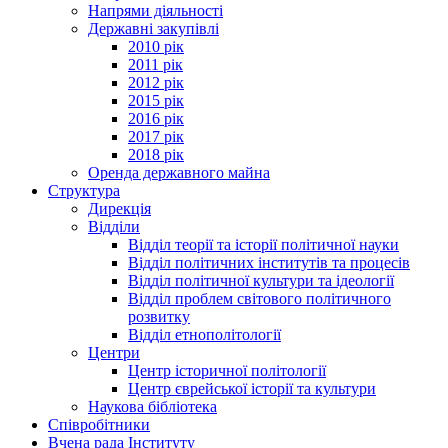
Напрями діяльності
Державні закупівлі
2010 рік
2011 рік
2012 рік
2015 рік
2016 рік
2017 рік
2018 рік
Оренда державного майна
Структура
Дирекція
Відділи
Відділ теорії та історії політичної науки
Відділ політичних інститутів та процесів
Відділ політичної культури та ідеології
Відділ проблем світового політичного
розвитку
Відділ етнополітології
Центри
Центр історичної політології
Центр єврейської історії та культури
Наукова бібліотека
Співробітники
Вчена рада Інституту