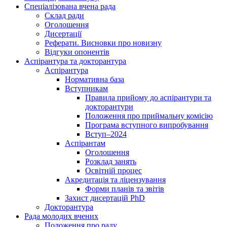
Спеціалізована вчена рада
Склад ради
Оголошення
Дисертації
Реферати. Висновки про новизну
Відгуки опонентів
Аспірантура та докторантура
Аспірантура
Нормативна база
Вступникам
Правила прийому до аспірантури та
докторантури
Положення про приймальну комісію
Програма вступного випробування
Вступ–2024
Аспірантам
Оголошення
Розклад занять
Освітній процес
Акредитація та ліцензування
Форми планів та звітів
Захист дисертацій PhD
Докторантура
Рада молодих вчених
Положення про раду