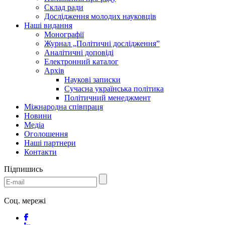
Склад ради
Дослідження молодих науковців
Наші видання
Монографії
Журнал „Політичні дослідження”
Аналітичні доповіді
Електронний каталог
Архів
Наукові записки
Сучасна українська політика
Політичний менеджмент
Міжнародна співпраця
Новини
Медіa
Оголошення
Наші партнери
Контакти
Підпишись
Соц. мережі