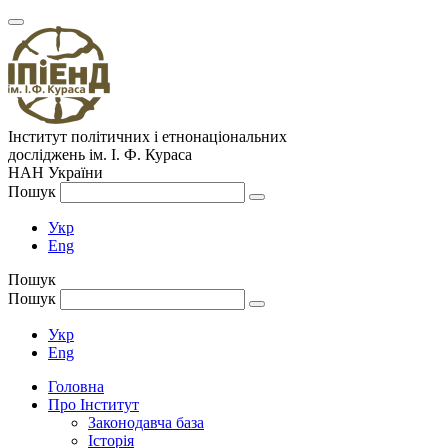
Інститут політичних і етнонаціональних
досліджень
ім.
І. Ф. Кураса
НАН України
Пошук
Укр
Eng
Пошук
Пошук
Укр
Eng
Головна
Про Інститут
Законодавча база
Історія