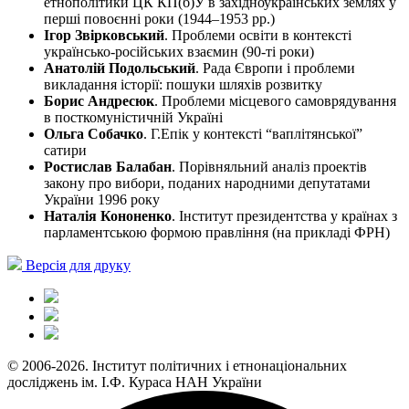
етнополітики ЦК КП(б)У в західноукраїнських землях у
перші повоєнні роки (1944–1953 pp.)
Ігор Звірковський
. Проблеми освіти в контексті
українсько-російських взаємин (90-ті роки)
Анатолій Подольський
. Рада Європи і проблеми
викладання історії: пошуки шляхів розвитку
Борис Андресюк
. Проблеми місцевого самоврядування
в посткомуністичній Україні
Ольга Собачко
. Г.Епік у контексті “ваплітянської”
сатири
Ростислав Балабан
. Порівняльний аналіз проектів
закону про вибори, поданих народними депутатами
України 1996 року
Наталія Кононенко
. Інститут президентства у країнах з
парламентською формою правління (на прикладі ФРН)
Версія для друку
© 2006-2026. Інститут політичних і етнонаціональних
досліджень ім. І.Ф. Кураса НАН України