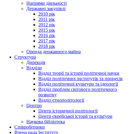
Напрями діяльності
Державні закупівлі
2010 рік
2011 рік
2012 рік
2015 рік
2016 рік
2017 рік
2018 рік
Оренда державного майна
Структура
Дирекція
Відділи
Відділ теорії та історії політичної науки
Відділ політичних інститутів та процесів
Відділ політичної культури та ідеології
Відділ проблем світового політичного
розвитку
Відділ етнополітології
Центри
Центр історичної політології
Центр єврейської історії та культури
Наукова бібліотека
Співробітники
Вчена рада Інституту