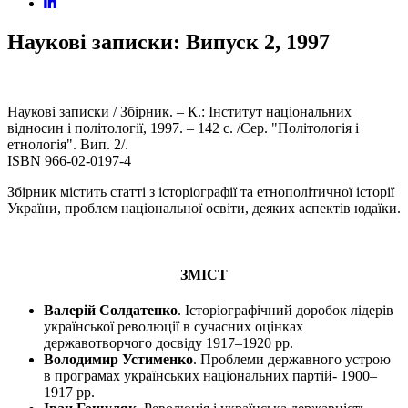
Наукові записки: Випуск 2, 1997
Наукові записки / Збірник. – К.: Інститут національних
відносин і політології, 1997. – 142 с. /Сер. "Політологія і
етнологія". Вип. 2/.
ISBN 966-02-0197-4
Збірник містить статті з історіографії та етнополітичної історії
України, проблем національної освіти, деяких аспектів юдаїки.
ЗМІСТ
Валерій Солдатенко
. Історіографічний доробок лідерів
української революції в сучасних оцінках
державотворчого досвіду 1917–1920 pp.
Володимир Устименко
. Проблеми державного устрою
в програмах українських національних партій- 1900–
1917 pp.