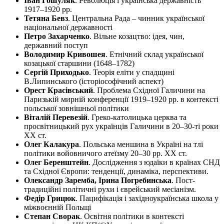
Іван Гошуляк
. Революція і українська державність
1917–1920 pp.
Тетяна Бевз
. Центральна Рада – чинник української
національної державності
Петро Захарченко
. Вільне козацтво: ідея, чин,
державний поступ
Володимир Кривошея
. Етнічний склад української
козацької старшини (1648–1782)
Сергій Приходько
. Теорія еліти у спадщині
В.Липинського (історіософічний аспект)
Орест Красівський
. Проблема Східної Галичини на
Паризькій мирній конференції 1919–1920 pp. в контексті
польської зовнішньої політики
Віталій Перевезій
. Греко-католицька церква та
просвітницький рух українців Галичини в 20–30-ті роки
XX ст.
Олег Калакура
. Польська меншина в Україні на тлі
політики войовничого атеїзму 20–30 pp. XX ст.
Олег Беренштейн
. Дослідження з юдаїки в країнах СНД
та Східної Європи: тенденції, динаміка, перспективи.
Олександр Заремба, Ірина Погребинська
. Пост-
традиційні політичні рухи і єврейський месіанізм.
Федір Грицюк
. Пацифікація і західноукраїнська школа у
міжвоєнній Польщі
Степан Сворак
. Освітня політики в контексті