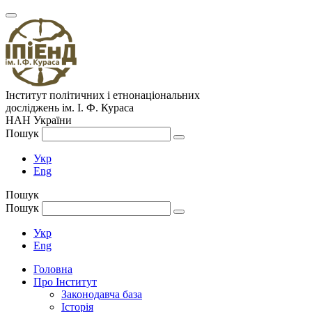
Інститут політичних і етнонаціональних
досліджень
ім.
І. Ф. Кураса
НАН України
Пошук
Укр
Eng
Пошук
Пошук
Укр
Eng
Головна
Про Інститут
Законодавча база
Історія