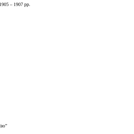
1905 – 1907 рр.
цію”