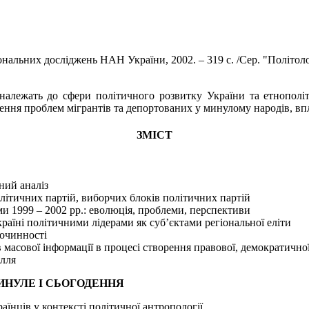
ональних досліджень НАН України, 2002. – 319 с. /Сер. "Політолог
лежать до сфери політичного розвитку України та етнополітич
шення проблем мігрантів та депортованих у минулому народів, вп
ЗМІСТ
ний аналіз
олітичних партій, виборчих блоків політичних партій
и 1999 – 2002 pp.: еволюція, проблеми, перспективи
аїні політичними лідерами як суб’єктами регіональної еліти
лочинності
в масової інформації в процесі створення правової, демократично
лля
ИНУЛЕ І СЬОГОДЕННЯ
їнців у контексті політичної антропології