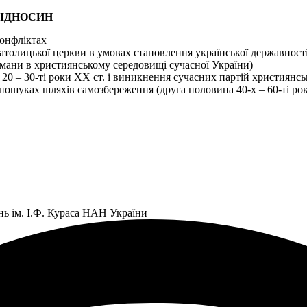
ВІДНОСИН
конфліктах
атолицької церкви в умовах становлення української державності
ьмани в християнському середовищі сучасної України)
20 – 30-ті роки XX ст. і виникнення сучасних партій християнсь
пошуках шляхів самозбереження (друга половина 40-х – 60-ті рок
нь ім. І.Ф. Кураса НАН України