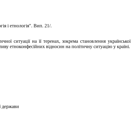
ія і етнологія". Вип. 21/.
ної ситуації на її теренах, зокрема становлення української
ливу етноконфесійних відносин на політичну ситуацію у країні.
ї держави