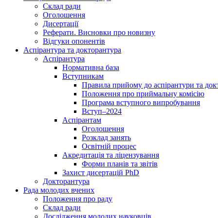
Склад ради
Оголошення
Дисертації
Реферати. Висновки про новизну
Відгуки опонентів
Аспірантура та докторантура
Аспірантура
Нормативна база
Вступникам
Правила прийому до аспірантури та док
Положення про приймальну комісію
Програма вступного випробування
Вступ–2024
Аспірантам
Оголошення
Розклад занять
Освітній процес
Акредитація та ліцензування
Форми планів та звітів
Захист дисертацій PhD
Докторантура
Рада молодих вчених
Положення про раду
Склад ради
Дослідження молодих науковців