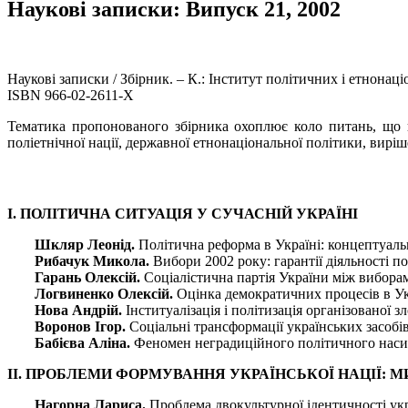
Наукові записки: Випуск 21, 2002
Наукові записки / Збірник. – К.: Інститут політичних і етнонаці
ISBN 966-02-2611-Х
Тематика пропонованого збірника охоплює коло питань, що на
поліетнічної нації, державної етнонаціональної політики, вирі
І. ПОЛІТИЧНА СИТУАЦІЯ У СУЧАСНІЙ УКРАЇНІ
Шкляр Леонід.
Політична реформа в Україні: концептуаль
Рибачук Микола.
Вибори 2002 року: гарантії діяльності п
Гарань Олексій.
Соціалістична партія України між виборам
Логвиненко Олексій.
Оцінка демократичних процесів в Укр
Нова Андрій.
Інституалізація і політизація організованої з
Воронов Ігор.
Соціальні трансформації українських засобі
Бабієва Аліна.
Феномен неградиційного політичного наси
II. ПРОБЛЕМИ ФОРМУВАННЯ УКРАЇНСЬКОЇ НАЦІЇ: М
Нагорна Лариса.
Проблема двокультурної ідентичності укра