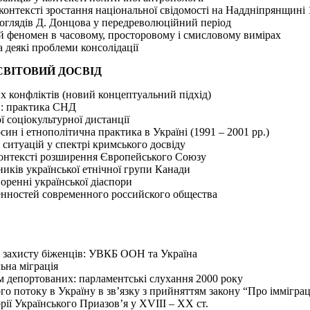
контексті зростання національної свідомості на Наддніпрянщині 
глядів Д. Донцова у передреволюційний період
й феномен в часовому, просторовому і смисловому вимірах
а деякі проблеми консолідації
 СВІТОВИЙ ДОСВІД
х конфліктів (новий концептуальний підхід)
в: практика СНД
 соціокультурної дистанції
н і етнополітична практика в Україні (1991 – 2001 pp.)
ситуацій у спектрі кримського досвіду
контексті розширення Європейського Союзу
иків української етнічної групи Канади
оренні української діаспори
нностей современного российского общества
 захисту біженців: УВКБ ООН та Україна
ьна міграція
м депортованих: парламентські слухання 2000 року
 потоку в Україну в зв’язку з прийняттям закону “Про іммігра
рії Українського Приазов’я у XVIII – XX ст.