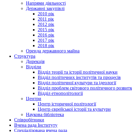
Напрями діяльності
Державні закупівлі
2010 рік
2011 рік
2012 рік
2015 рік
2016 рік
2017 рік
2018 рік
Оренда державного майна
Структура
Дирекція
Відділи
Відділ теорії та історії політичної науки
Відділ політичних інститутів та процесів
Відділ політичної культури та ідеології
Відділ проблем світового політичного розвит
Відділ етнополітології
Центри
Центр історичної політології
Центр єврейської історії та культури
Наукова бібліотека
Співробітники
Вчена рада Інституту
Спеціалізована вчена рада