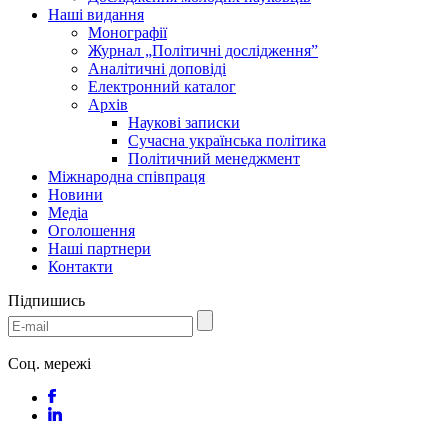
Наші видання
Монографії
Журнал „Політичні дослідження”
Аналітичні доповіді
Електронний каталог
Архів
Наукові записки
Сучасна українська політика
Політичний менеджмент
Міжнародна співпраця
Новини
Медіa
Оголошення
Наші партнери
Контакти
Підпишись
Соц. мережі