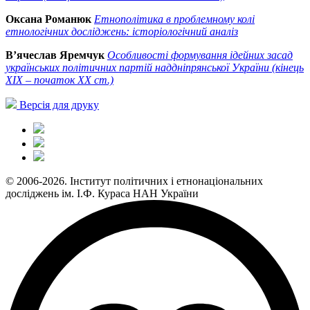
Оксана Романюк
Етнополітика в проблемному колі
етнологічних досліджень: історіологічний аналіз
В’ячеслав Яремчук
Особливості формування ідейних засад
українських політичних партій наддніпрянської України (кінець
ХІХ – початок ХХ ст.)
Версія для друку
© 2006-2026. Інститут політичних і етнонаціональних
досліджень ім. І.Ф. Кураса НАН України