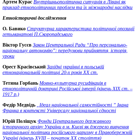
Артем Курас
Внутрішньополітична ситуація в Лівані як
приклад етнополітичних проблем та їх міжнародні наслідки
Етноісторичні дослідження
О. Бавико
Структурна характеристика політичної опозиції
гетьманатові П.Скоропадського
Віктор Гусєв
Закон Центральної Ради “Про персонально-
національну автономію”: передумови прийняття, історія,
уроки
Орест Красівський
Західні українці в польській
етнонаціональній політиці 20-х років ХХ ст.
Тетяна Горбань
Мовно-культурна русифікація в
етнополітичній доктрині Російської імперії (кінець ХІХ ст. –
1917 р.)
Федір Медвідь
„Ідеал національної самостійності ” Івана
Франка в контексті Універсалу національної єдності
Юрій Поліщук
Фонди Центрального державного
історичного архіву України в м. Києві як джерело вивчення
національної політики російського царизму в Правобережній
Україні (кінець XVIII – початок XX століття)