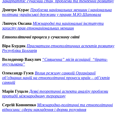
Закарпаття: сучасний стан, проблеми та тенденції розвитку
Дмитро Курас
Проблема національних меншин і національна
політика української держави у працях М.Ю.Шаповала
Липчук Оксана
Міжнародні та національні інститути
захисту прав етнонаціональних меншин
Етнополітичні процеси у сучасному світ
і
Віра Бурдяк
Прагматизм етнополітичних аспектів розвитку
Республіки Болгарія
Володимир Вакулич
“Священна” місія асоціації “брати-
мусульмани”
Олександр Гузєв
Вплив режиму санкцій Організації
об’єднаних націй на етнополітичні процеси країн – об’єктів
санкцій
Марія Гуцало
Деякі теоретичні аспекти аналізу проблеми
протидії міжнародному тероризму
Сергій Кононенко
Міжнародно-політичні та етнополітичні
відносини: сфери накладення і форми розуміння