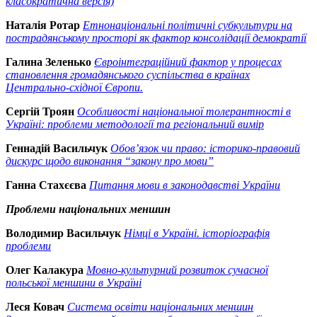
класократична версія)
Наталія Ротар
Етнонаціональні політичні субкультури на
пострадянському просторі як фактор консолідації демократії
Галина Зеленько
Євроінтеграційний фактор у процесах
становлення громадянського суспільства в країнах
Центрально-східної Європи.
Сергій Троян
Особливості національної толерантності в
Україні: проблеми методології та регіональний вимір
Геннадій Васильчук
Обов’язок чи право: історико-правовий
дискурс щодо виконання “закону про мови”
Ганна Стахєєва
Питання мови в законодавстві України
Проблеми національних меншин
Володимир Васильчук
Німці в Україні. історіографія
проблеми
Олег Калакура
Мовно-культурний розвиток сучасної
польської меншини в Україні
Леся Ковач
Система освіти національних меншин