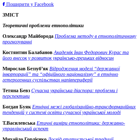
Поширити у Facebook
ЗМІСТ
Теоретичні проблеми етнополітики
Олександр Майборода
Проблема методу в етнополітичному
прогнозуванні
Костянтин Балабанов
Академік Іван Федорович Курас та
його внесок у розвиток українсько-грецьких відносин
Мирослав Беззуб’я
к
Відродження моделі “державної
інкорпорації” та “офіційного націоналізму” в етнічно
гетерогенних суспільствах напівпериферії
Тетяна Бевз
Сучасна українська діаспора: проблеми і
перспективи
Богдан Буяк
Етнічні межі глобалізаційно-трансформаційних
тенденцій у системі освіти сучасної української молоді
Т.Василевська
Етичні виміри етнополітики: державно-
управлінський аспект
Михайло Гордієнко
Досвід етатистської традиції