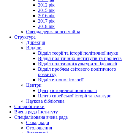
2012 рік
2015 рік
2016 рік
2017 рік
2018 рік
Оренда державного майна
Структура
Дирекція
Відділи
Відділ теорії та історії політичної науки
Відділ політичних інститутів та процесів
Відділ політичної культури та ідеології
Відділ проблем світового політичного
розвитку
Відділ етнополітології
Центри
Центр історичної політології
Центр єврейської історії та культури
Наукова бібліотека
Співробітники
Вчена рада Інституту
Спеціалізована вчена рада
Склад ради
Оголошення