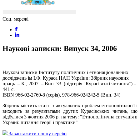
Соц. мережі
Наукові записки: Випуск 34, 2006
Наукові записки Інституту політичних і етнонаціональних
досліджень ім І.Ф. Кураса НАН України: Збірник наукових
праць. – К., 2007. – Вип. 33. (підсерія "Курасівські читання") –
441 с.
ISBN 966-02-2769-8 (серія), 978-966-024242-5 (Вип. 34)
Збірник містить статті з актуальних проблем етнополітології і
виходить за результатами других Курасівських читань, що
відбулися 3 жовтня 2006 р. на тему: "Етнополітична ситуація в
Україні: питання теорії і практики"
Завантажити повну версію