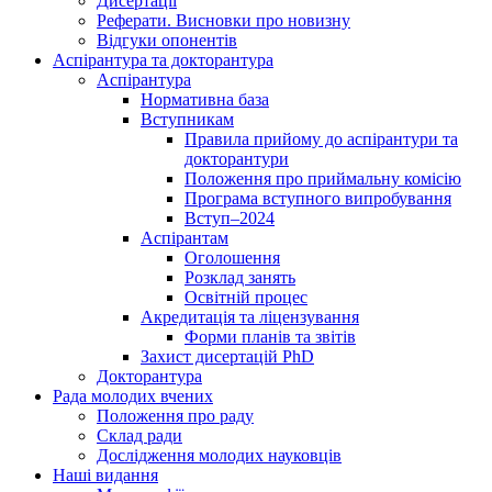
Дисертації
Реферати. Висновки про новизну
Відгуки опонентів
Аспірантура та докторантура
Аспірантура
Нормативна база
Вступникам
Правила прийому до аспірантури та
докторантури
Положення про приймальну комісію
Програма вступного випробування
Вступ–2024
Аспірантам
Оголошення
Розклад занять
Освітній процес
Акредитація та ліцензування
Форми планів та звітів
Захист дисертацій PhD
Докторантура
Рада молодих вчених
Положення про раду
Склад ради
Дослідження молодих науковців
Наші видання