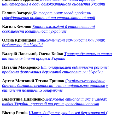
націєтворення в добу демократичного оновлення України
Галина Загоруй
До теоретичних засад проблеми
співвідношення політичної та етнополітичної нації
Василь Землюк
Етнопсихологічні й етнополітичні
особливості ідентичності українців
Олена Кривицька
Етнокультурні відмінності як чинник
дезінтеграції в Україні
Валерій Лавський, Олена Бойко
Трансцендентальна етика
та етнополітичні процеси України
Наталія Макаренко
Етнонаціональні відмінності регіонів:
проблеми формування державної етнополітики України
Артем Мозговий Тетяна Гринюк
Суспільно-географічне
бачення багатоаспектності етнонаціональних чинників у
визначенні політичних конфліктів
Валентина Пилипенко
Державна етнополітика в умовах
півдня України: правовий та культурологічний аспект
Віктор Рєзнік
Шляхи здобуття української державності (