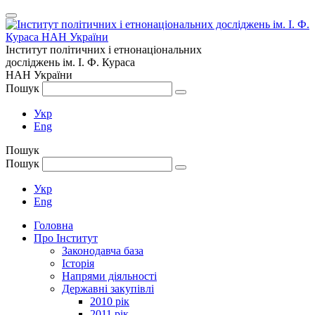
Інститут політичних і етнонаціональних
досліджень
ім.
І. Ф. Кураса
НАН України
Пошук
Укр
Eng
Пошук
Пошук
Укр
Eng
Головна
Про Інститут
Законодавча база
Історія
Напрями діяльності
Державні закупівлі
2010 рік
2011 рік