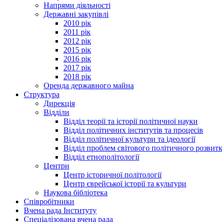
Напрями діяльності
Державні закупівлі
2010 рік
2011 рік
2012 рік
2015 рік
2016 рік
2017 рік
2018 рік
Оренда державного майна
Структура
Дирекція
Відділи
Відділ теорії та історії політичної науки
Відділ політичних інститутів та процесів
Відділ політичної культури та ідеології
Відділ проблем світового політичного розвит
Відділ етнополітології
Центри
Центр історичної політології
Центр єврейської історії та культури
Наукова бібліотека
Співробітники
Вчена рада Інституту
Спеціалізована вчена рада