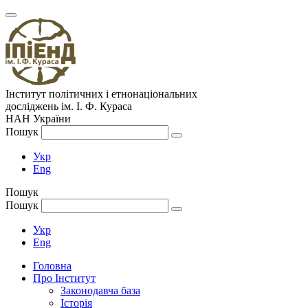
Інститут політичних і етнонаціональних
досліджень
ім.
І. Ф. Кураса
НАН України
Пошук
Укр
Eng
Пошук
Пошук
Укр
Eng
Головна
Про Інститут
Законодавча база
Історія