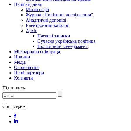
Наші видання
Монографії
Журнал „Політичні дослідження”
Аналітичні доповіді
Електронний каталог
Архів
Наукові записки
Сучасна українська політика
Політичний менеджмент
Міжнародна співпраця
Новини
Медіa
Оголошення
Наші партнери
Контакти
Підпишись
Соц. мережі