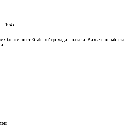
.
 – 104 с.
их ідентичностей міської громади Полтави. Визначено зміст та
ви.
ави