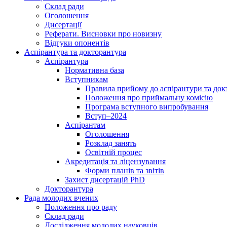
Склад ради
Оголошення
Дисертації
Реферати. Висновки про новизну
Відгуки опонентів
Аспірантура та докторантура
Аспірантура
Нормативна база
Вступникам
Правила прийому до аспірантури та док
Положення про приймальну комісію
Програма вступного випробування
Вступ–2024
Аспірантам
Оголошення
Розклад занять
Освітній процес
Акредитація та ліцензування
Форми планів та звітів
Захист дисертацій PhD
Докторантура
Рада молодих вчених
Положення про раду
Склад ради
Дослідження молодих науковців