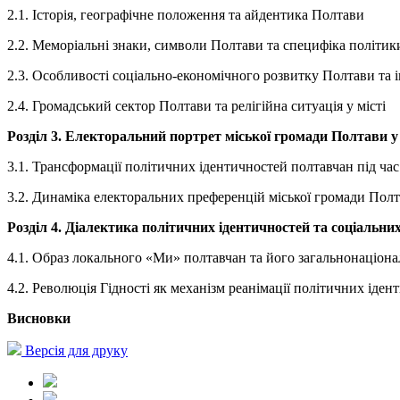
2.1. Історія, географічне положення та айдентика Полтави
2.2. Меморіальні знаки, символи Полтави та специфіка політики
2.3. Особливості соціально-економічного розвитку Полтави та 
2.4. Громадський сектор Полтави та релігійна ситуація у місті
Розділ 3. Електоральний портрет міської громади Полтави у 
3.1. Трансформації політичних ідентичностей полтавчан під ча
3.2. Динаміка електоральних преференцій міської громади Пол
Розділ 4. Діалектика політичних ідентичностей та соціальни
4.1. Образ локального «Ми» полтавчан та його загальнонаціон
4.2. Революція Гідності як механізм реанімації політичних іден
Висновки
Версія для друку