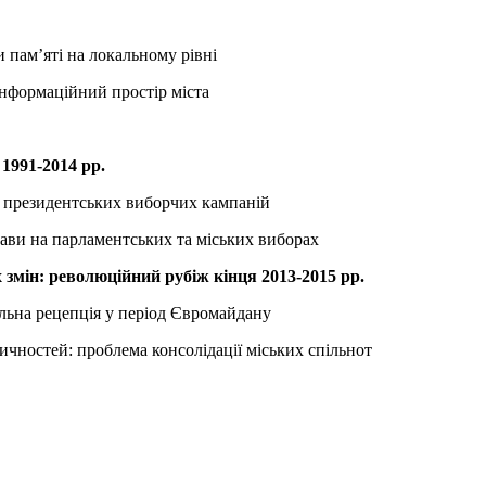
 пам’яті на локальному рівні
інформаційний простір міста
1991-2014 рр.
с президентських виборчих кампаній
тави на парламентських та міських виборах
х змін: революційний рубіж кінця 2013-2015 рр.
альна рецепція у період Євромайдану
тичностей: проблема консолідації міських спільнот