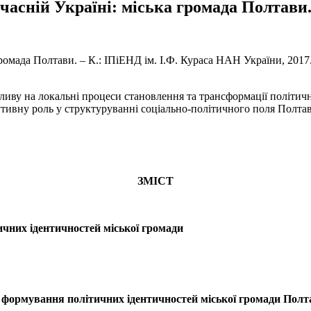
учасній Україні: міська громада Полтави
громада Полтави. – К.: ІПіЕНД ім. І.Ф. Кураса НАН України, 2017.
ливу на локальні процеси становлення та трансформації політичн
тутивну роль у структуруванні соціально-політичного поля Полта
ЗМІСТ
ичних ідентичностей міської громади
а формування політичних ідентичностей міської громади Полт