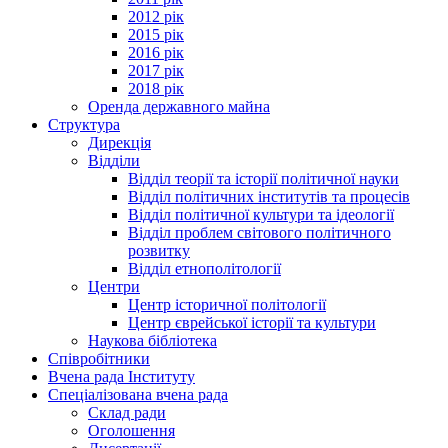
2012 рік
2015 рік
2016 рік
2017 рік
2018 рік
Оренда державного майна
Структура
Дирекція
Відділи
Відділ теорії та історії політичної науки
Відділ політичних інститутів та процесів
Відділ політичної культури та ідеології
Відділ проблем світового політичного
розвитку
Відділ етнополітології
Центри
Центр історичної політології
Центр єврейської історії та культури
Наукова бібліотека
Співробітники
Вчена рада Інституту
Спеціалізована вчена рада
Склад ради
Оголошення