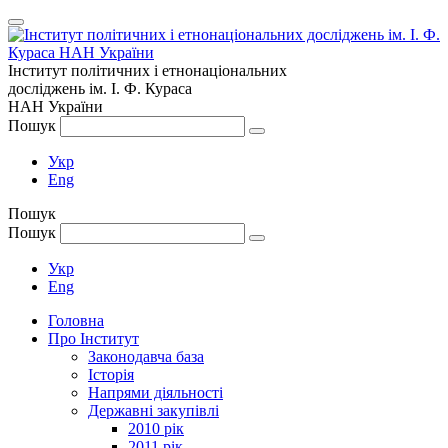
Інститут політичних і етнонаціональних
досліджень
ім.
І. Ф. Кураса
НАН України
Пошук
Укр
Eng
Пошук
Пошук
Укр
Eng
Головна
Про Інститут
Законодавча база
Історія
Напрями діяльності
Державні закупівлі
2010 рік
2011 рік