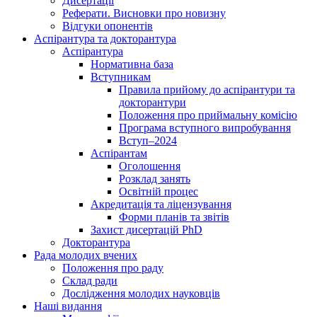
Дисертації
Реферати. Висновки про новизну
Відгуки опонентів
Аспірантура та докторантура
Аспірантура
Нормативна база
Вступникам
Правила прийому до аспірантури та
докторантури
Положення про приймальну комісію
Програма вступного випробування
Вступ–2024
Аспірантам
Оголошення
Розклад занять
Освітній процес
Акредитація та ліцензування
Форми планів та звітів
Захист дисертацій PhD
Докторантура
Рада молодих вчених
Положення про раду
Склад ради
Дослідження молодих науковців
Наші видання