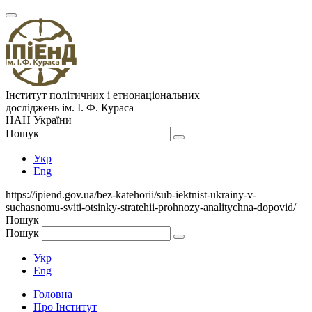
Інститут політичних і етнонаціональних
досліджень
ім.
І. Ф. Кураса
НАН України
Пошук
Укр
Eng
https://ipiend.gov.ua/bez-katehorii/sub-iektnist-ukrainy-v-
suchasnomu-sviti-otsinky-stratehii-prohnozy-analitychna-dopovid/
Пошук
Пошук
Укр
Eng
Головна
Про Інститут