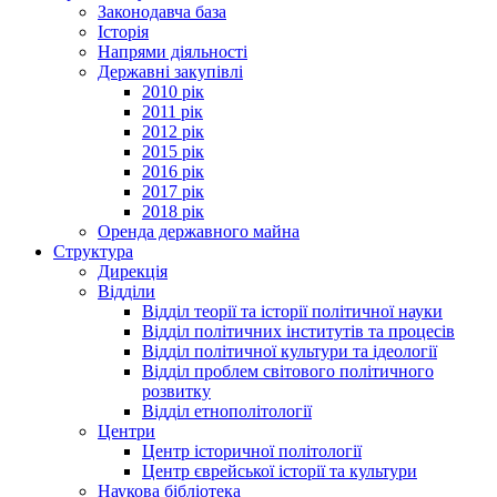
Законодавча база
Історія
Напрями діяльності
Державні закупівлі
2010 рік
2011 рік
2012 рік
2015 рік
2016 рік
2017 рік
2018 рік
Оренда державного майна
Структура
Дирекція
Відділи
Відділ теорії та історії політичної науки
Відділ політичних інститутів та процесів
Відділ політичної культури та ідеології
Відділ проблем світового політичного
розвитку
Відділ етнополітології
Центри
Центр історичної політології
Центр єврейської історії та культури
Наукова бібліотека