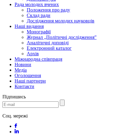
Рада молодих вчених
Положення про раду
Склад ради
Дослідження молодих науковців
Наші видання
Монографії
Журнал „Політичні дослідження”
Аналітичні доповіді
Електронний каталог
Архів
Міжнародна співпраця
Новини
Медіa
Оголошення
Наші партнери
Контакти
Підпишись
Соц. мережі