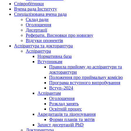
Співробітники
Вчена рада Інституту
Спеціалізована вчена рада
Склад ради
Оголошення
Дисертації
Реферати. Висновки про новизну
Відгуки опонентів
Аспірантура та докторантура
Аспірантура
Нормативна база
Вступникам
Правила прийому до аспірантури та
докторантури
Положення про приймальну комісію
Програма вступного випробування
Вступ–2024
Аспірантам
Оголошення
Розклад занять
Освітній процес
Акредитація та ліцензування
Форми планів та звітів
Захист дисертацій PhD
Докторантура