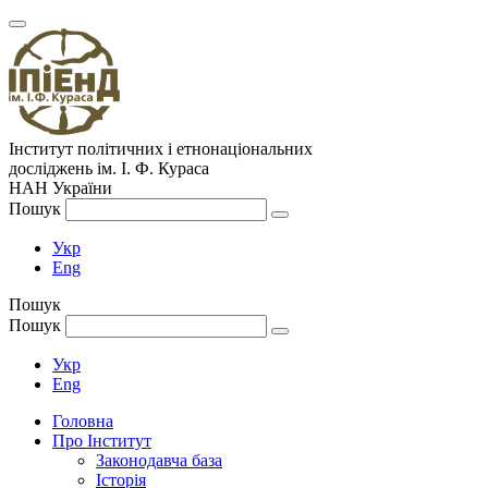
Інститут політичних і етнонаціональних
досліджень
ім.
І. Ф. Кураса
НАН України
Пошук
Укр
Eng
Пошук
Пошук
Укр
Eng
Головна
Про Інститут
Законодавча база
Історія