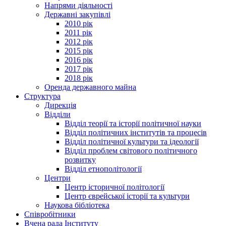
Напрями діяльності
Державні закупівлі
2010 рік
2011 рік
2012 рік
2015 рік
2016 рік
2017 рік
2018 рік
Оренда державного майна
Структура
Дирекція
Відділи
Відділ теорії та історії політичної науки
Відділ політичних інститутів та процесів
Відділ політичної культури та ідеології
Відділ проблем світового політичного
розвитку
Відділ етнополітології
Центри
Центр історичної політології
Центр єврейської історії та культури
Наукова бібліотека
Співробітники
Вчена рада Інституту