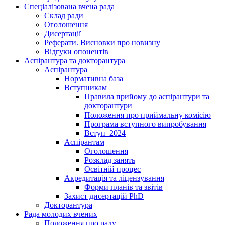
Спеціалізована вчена рада
Склад ради
Оголошення
Дисертації
Реферати. Висновки про новизну
Відгуки опонентів
Аспірантура та докторантура
Аспірантура
Нормативна база
Вступникам
Правила прийому до аспірантури та
докторантури
Положення про приймальну комісію
Програма вступного випробування
Вступ–2024
Аспірантам
Оголошення
Розклад занять
Освітній процес
Акредитація та ліцензування
Форми планів та звітів
Захист дисертацій PhD
Докторантура
Рада молодих вчених
Положення про раду