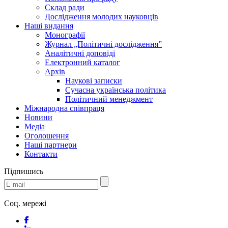
Склад ради
Дослідження молодих науковців
Наші видання
Монографії
Журнал „Політичні дослідження”
Аналітичні доповіді
Електронний каталог
Архів
Наукові записки
Сучасна українська політика
Політичний менеджмент
Міжнародна співпраця
Новини
Медіa
Оголошення
Наші партнери
Контакти
Підпишись
Соц. мережі