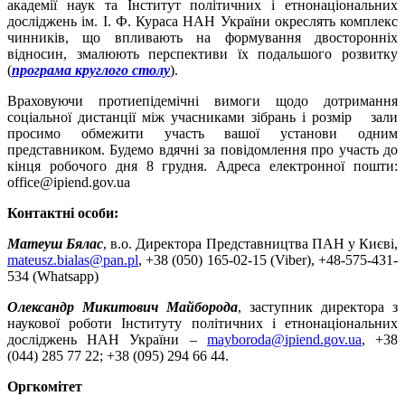
академії наук та Інститут політичних і етнонаціональних
досліджень ім. І. Ф. Кураса НАН України окреслять комплекс
чинників, що впливають на формування двосторонніх
відносин, змалюють перспективи їх подальшого розвитку
(
програма круглого столу
).
Враховуючи протиепідемічні вимоги щодо дотримання
соціальної дистанції між учасниками зібрань і розмір зали
просимо обмежити участь вашої установи одним
представником. Будемо вдячні за повідомлення про участь до
кінця робочого дня 8 грудня. Адреса електронної пошти:
office@ipiend.gov.ua
Контактні особи:
Матеуш Бялас
, в.о. Директора Представництва ПАН у Києві,
mateusz
.
bialas
@
pan
.
pl
, +38 (050) 165-02-15 (Viber), +48-575-431-
534 (Whatsapp)
Олександр Микитович Майборода
, заступник директора з
наукової роботи Інституту політичних і етнонаціональних
досліджень НАН України –
mayboroda
@
ipiend
.
gov
.
ua
, +38
(044) 285 77 22; +38 (095) 294 66 44.
Оргкомітет