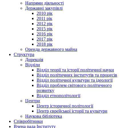
Напрями діяльності
Державні закупівлі
2010 рік
2011 рік
2012 рік
2015 рік
2016 рік
2017 рік
2018 рік
Оренда державного майна
Структура
Дирекція
Відділи
Відділ теорії та історії політичної науки
Відділ політичних інститутів та процесів
Відділ політичної культури та ідеології
Відділ проблем світового політичного
розвитку
Відділ етнополітології
Центри
Центр історичної політології
Центр єврейської історії та культури
Наукова бібліотека
Співробітники
Вчена рада Інституту