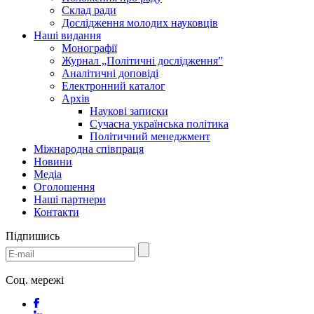
Склад ради
Дослідження молодих науковців
Наші видання
Монографії
Журнал „Політичні дослідження”
Аналітичні доповіді
Електронний каталог
Архів
Наукові записки
Сучасна українська політика
Політичний менеджмент
Міжнародна співпраця
Новини
Медіa
Оголошення
Наші партнери
Контакти
Підпишись
Соц. мережі