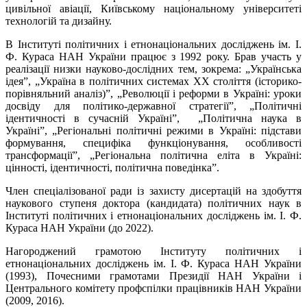
цивільної авіації, Київському національному університеті
технологій та дизайну.
В Інституті політичних і етнонаціональних досліджень ім. І.
Ф. Кураса НАН України працює з 1992 року. Брав участь у
реалізації низки науково-дослідних тем, зокрема: „Українська
ідея”, „Україна в політичних системах ХХ століття (історико-
порівняльний аналіз)”, „Революції і реформи в Україні: уроки
досвіду для політико-державної стратегії”, „Політичні
ідентичності в сучасній Україні”, „Політична наука в
Україні”, „Регіональні політичні режими в Україні: підстави
формування, специфіка функціонування, особливості
трансформації”, „Регіональна політична еліта в Україні:
цінності, ідентичності, політична поведінка”.
Член спеціалізованої ради із захисту дисертацій на здобуття
наукового ступеня доктора (кандидата) політичних наук в
Інституті політичних і етнонаціональних досліджень ім. І. Ф.
Кураса НАН України (до 2022).
Нагороджений грамотою Інституту політичних і
етнонаціональних досліджень ім. І. Ф. Кураса НАН України
(1993), Почесними грамотами Президії НАН України і
Центрального комітету профспілки працівників НАН України
(2009, 2016).