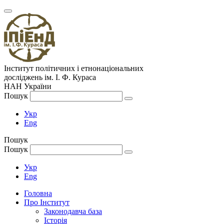
Інститут політичних і етнонаціональних
досліджень
ім.
І. Ф. Кураса
НАН України
Пошук
Укр
Eng
Пошук
Пошук
Укр
Eng
Головна
Про Інститут
Законодавча база
Історія