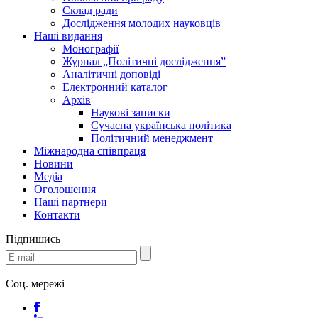
Склад ради
Дослідження молодих науковців
Наші видання
Монографії
Журнал „Політичні дослідження”
Аналітичні доповіді
Електронний каталог
Архів
Наукові записки
Сучасна українська політика
Політичний менеджмент
Міжнародна співпраця
Новини
Медіa
Оголошення
Наші партнери
Контакти
Підпишись
Соц. мережі