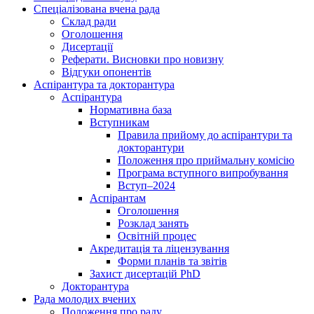
Спеціалізована вчена рада
Склад ради
Оголошення
Дисертації
Реферати. Висновки про новизну
Відгуки опонентів
Аспірантура та докторантура
Аспірантура
Нормативна база
Вступникам
Правила прийому до аспірантури та
докторантури
Положення про приймальну комісію
Програма вступного випробування
Вступ–2024
Аспірантам
Оголошення
Розклад занять
Освітній процес
Акредитація та ліцензування
Форми планів та звітів
Захист дисертацій PhD
Докторантура
Рада молодих вчених
Положення про раду