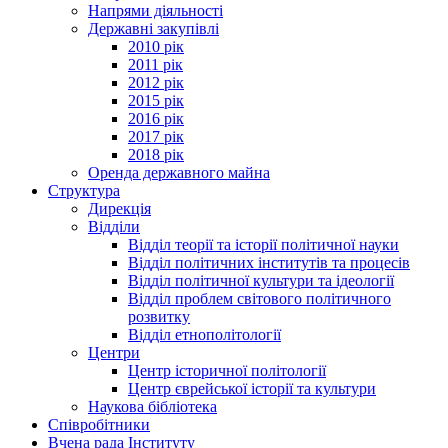
Напрями діяльності
Державні закупівлі
2010 рік
2011 рік
2012 рік
2015 рік
2016 рік
2017 рік
2018 рік
Оренда державного майна
Структура
Дирекція
Відділи
Відділ теорії та історії політичної науки
Відділ політичних інститутів та процесів
Відділ політичної культури та ідеології
Відділ проблем світового політичного
розвитку
Відділ етнополітології
Центри
Центр історичної політології
Центр єврейської історії та культури
Наукова бібліотека
Співробітники
Вчена рада Інституту