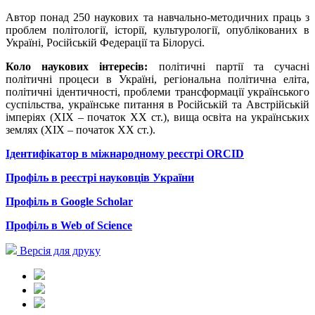
Автор понад 250 наукових та навчально-методичних праць з
проблем політології, історії, культурології, опублікованих в
Україні, Російській Федерації та Білорусі.
Коло наукових інтересів:
політичні партії та сучасні
політичні процеси в Україні, регіональна політична еліта,
політичні ідентичності, проблеми трансформації українського
суспільства, українське питання в Російській та Австрійській
імперіях (ХІХ – початок ХХ ст.), вища освіта на українських
землях (ХІХ – початок ХХ ст.).
Ідентифікатор в міжнародному реєстрі
ORCID
Профіль в реєстрі науковців України
Профіль в
Google Scholar
Профіль
в
Web of Science
Версія для друку