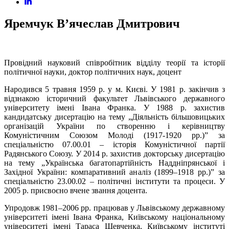
Яремчук В’ячеслав Дмитрович
Провідний науковий співробітник відділу теорії та історії
політичної науки, доктор політичних наук, доцент
Народився 5 травня 1959 р. у м. Києві. У 1981 р. закінчив з
відзнакою історичний факультет Львівського державного
університету імені Івана Франка. У 1988 р. захистив
кандидатську дисертацію на тему „Діяльність більшовицьких
організацій України по створенню і керівництву
Комуністичним Союзом Молоді (1917-1920 рр.)” за
спеціальністю 07.00.01 – історія Комуністичної партії
Радянського Союзу. У 2014 р. захистив докторську дисертацію
на тему „Українська багатопартійність Наддніпрянської і
Західної України: компаративний аналіз (1899–1918 рр.)” за
спеціальністю 23.00.02 – політичні інститути та процеси. У
2005 р. присвоєно вчене звання доцента.
Упродовж 1981–2006 рр. працював у Львівському державному
університеті імені Івана Франка, Київському національному
університеті імені Тараса Шевченка, Київському інституті