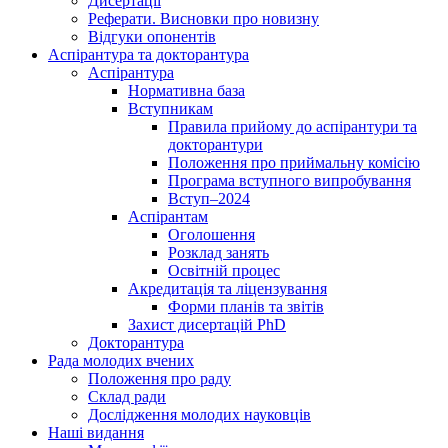
Дисертації
Реферати. Висновки про новизну
Відгуки опонентів
Аспірантура та докторантура
Аспірантура
Нормативна база
Вступникам
Правила прийому до аспірантури та
докторантури
Положення про приймальну комісію
Програма вступного випробування
Вступ–2024
Аспірантам
Оголошення
Розклад занять
Освітній процес
Акредитація та ліцензування
Форми планів та звітів
Захист дисертацій PhD
Докторантура
Рада молодих вчених
Положення про раду
Склад ради
Дослідження молодих науковців
Наші видання