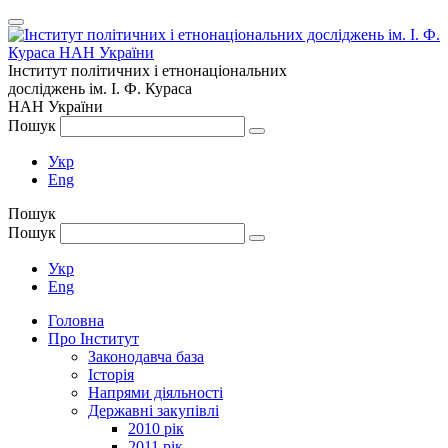
Інститут політичних і етнонаціональних
досліджень
ім.
І. Ф. Кураса
НАН України
Пошук
Укр
Eng
Пошук
Пошук
Укр
Eng
Головна
Про Інститут
Законодавча база
Історія
Напрями діяльності
Державні закупівлі
2010 рік
2011 рік