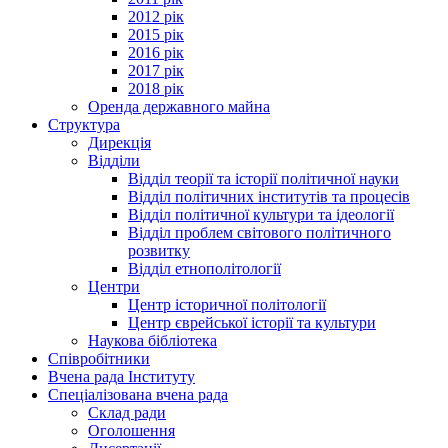
2012 рік
2015 рік
2016 рік
2017 рік
2018 рік
Оренда державного майна
Структура
Дирекція
Відділи
Відділ теорії та історії політичної науки
Відділ політичних інститутів та процесів
Відділ політичної культури та ідеології
Відділ проблем світового політичного
розвитку
Відділ етнополітології
Центри
Центр історичної політології
Центр єврейської історії та культури
Наукова бібліотека
Співробітники
Вчена рада Інституту
Спеціалізована вчена рада
Склад ради
Оголошення