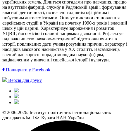
українських земель. Ділиться спогадами про навчання, працю
на взуттєвій фабриці, службу в Радянській армії і формування
власної ідентичності, позначені тодішнім офіційним і
побутовим антисемітизмом. Описує виклики становлення
єврейських студій в Україні на початку 1990-х років і власний
шлях у цій царині. Характеризує зародження і розвиток
УЦВІГ, його місію і головні напрямки діяльності. Рефлексує
над важливістю науково-методичної підготовки вчителів
історії, покликаних дати учням розуміння причин, характеру і
наслідків масового насильства у ХХ столітті. Насамкінець
вчений дає корисні поради молодим науков(и)цям,
зацікавленим у вивченні єврейської історії і культури.
Поширити у Facebook
Версія для друку
© 2006-2026. Інститут політичних і етнонаціональних
досліджень ім. І.Ф. Кураса НАН України