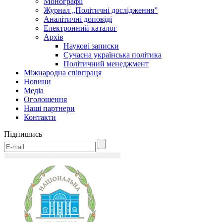
Монографії
Журнал „Політичні дослідження”
Аналітичні доповіді
Електронний каталог
Архів
Наукові записки
Сучасна українська політика
Політичний менеджмент
Міжнародна співпраця
Новини
Медіa
Оголошення
Наші партнери
Контакти
Підпишись