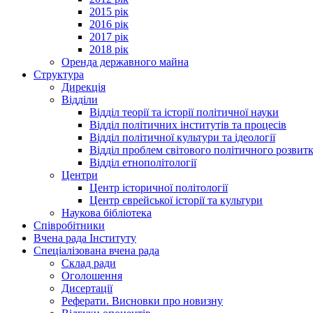
2015 рік
2016 рік
2017 рік
2018 рік
Оренда державного майна
Структура
Дирекція
Відділи
Відділ теорії та історії політичної науки
Відділ політичних інститутів та процесів
Відділ політичної культури та ідеології
Відділ проблем світового політичного розвит
Відділ етнополітології
Центри
Центр історичної політології
Центр єврейської історії та культури
Наукова бібліотека
Співробітники
Вчена рада Інституту
Спеціалізована вчена рада
Склад ради
Оголошення
Дисертації
Реферати. Висновки про новизну