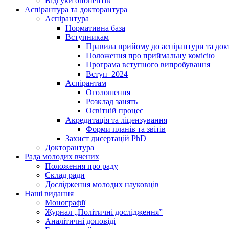
Відгуки опонентів
Аспірантура та докторантура
Аспірантура
Нормативна база
Вступникам
Правила прийому до аспірантури та док
Положення про приймальну комісію
Програма вступного випробування
Вступ–2024
Аспірантам
Оголошення
Розклад занять
Освітній процес
Акредитація та ліцензування
Форми планів та звітів
Захист дисертацій PhD
Докторантура
Рада молодих вчених
Положення про раду
Склад ради
Дослідження молодих науковців
Наші видання
Монографії
Журнал „Політичні дослідження”
Аналітичні доповіді