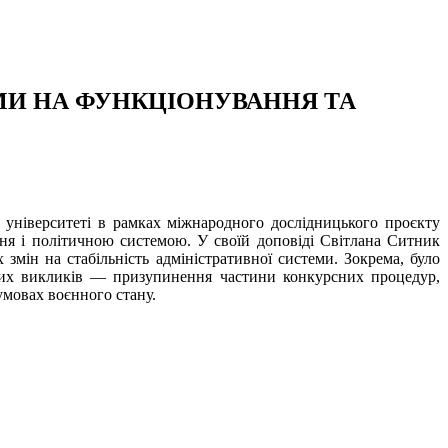
МИ НА ФУНКЦІОНУВАННЯ ТА
му університеті в рамках міжнародного дослідницького проєкту
ня і політичною системою. У своїй доповіді Світлана Ситник
мін на стабільність адміністративної системи. Зокрема, було
аких викликів — призупинення частини конкурсних процедур,
умовах воєнного стану.