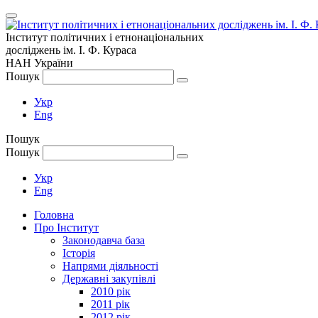
Інститут політичних і етнонаціональних
досліджень
ім.
І. Ф. Кураса
НАН України
Пошук
Укр
Eng
Пошук
Пошук
Укр
Eng
Головна
Про Інститут
Законодавча база
Історія
Напрями діяльності
Державні закупівлі
2010 рік
2011 рік
2012 рік