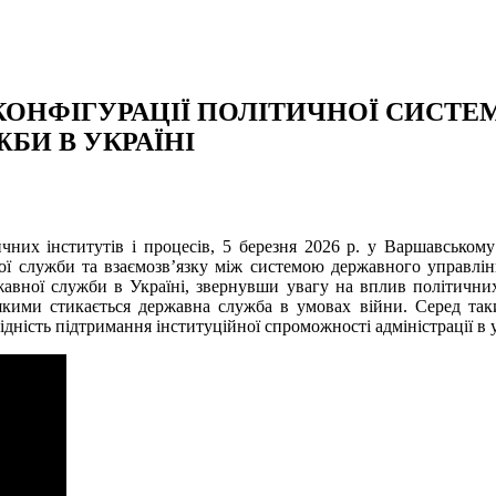
КОНФІГУРАЦІЇ ПОЛІТИЧНОЇ СИСТЕ
БИ В УКРАЇНІ
ітичних інститутів і процесів, 5 березня 2026 р. у Варшавсько
ної служби та взаємозв’язку між системою державного управлін
авної служби в Україні, звернувши увагу на вплив політичних з
з якими стикається державна служба в умовах війни. Серед т
ідність підтримання інституційної спроможності адміністрації в 