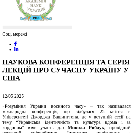
Соц. мережі
НАУКОВА КОНФЕРЕНЦІЯ ТА СЕРІЯ
ЛЕКЦІЙ ПРО СУЧАСНУ УКРАЇНУ У
США
12/05
2025
«
Розуміння
України
воєнного
часу» –
так
називалася
міжнародна
конференція,
що
відбулася
25
квітня
в
Університеті
Джорджа
Вашингтона,
де
у
вступній
сесії
на
тему “
Українська
ідентичність
та
культура
вдома
і
за
кордоном”
взяв
участь
д-
р
Микола
Рябчук
,
провідний
науковий
співробітник
Інституту
політичних
і