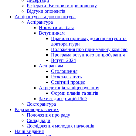
Дисертації
Реферати. Висновки про новизну
Відгуки опонентів
Аспірантура та докторантура
Аспірантура
Нормативна база
Вступникам
Правила прийому до аспірантури та
докторантури
Положення про приймальну комісію
Програма вступного випробування
Вступ–2024
Аспірантам
Оголошення
Розклад занять
Освітній процес
Акредитація та ліцензування
Форми планів та звітів
Захист дисертацій PhD
Докторантура
Рада молодих вчених
Положення про раду
Склад ради
Дослідження молодих науковців
Наші видання