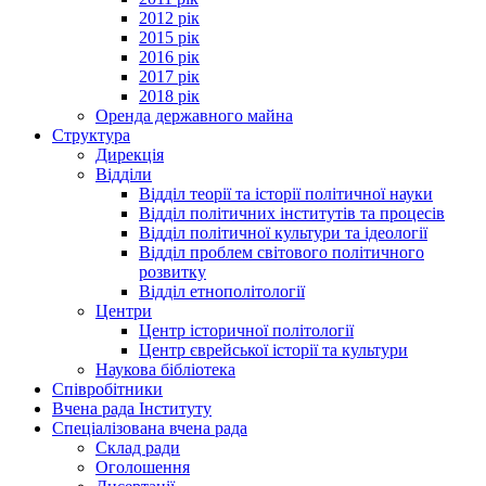
2012 рік
2015 рік
2016 рік
2017 рік
2018 рік
Оренда державного майна
Структура
Дирекція
Відділи
Відділ теорії та історії політичної науки
Відділ політичних інститутів та процесів
Відділ політичної культури та ідеології
Відділ проблем світового політичного
розвитку
Відділ етнополітології
Центри
Центр історичної політології
Центр єврейської історії та культури
Наукова бібліотека
Співробітники
Вчена рада Інституту
Спеціалізована вчена рада
Склад ради
Оголошення