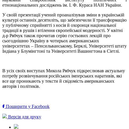
етнонаціональних
досліджень
ім.
І.
Ф.
Кураса
НАН
України.
У
своїй
презентації
учений
проаналізував
зміни
в
українській
культурі
останніх
десятиліть,
що
забезпечили
її
трансформацію
у
публічному
сприйнятті
з
носія
й
охоронця
національної
традиції
в
рушія
і
втілення
європейської
модерності.
У
квітні
д-
р
Рябчук
також
прочитав
серію
гостьових
лекцій
про
сьогоднішню
Україну
в
чотирьох
американських
університетах –
Пенсильванському,
Берклі,
Університеті
штату
Індіана
у
Блумінгтоні
та
Університеті
Вашингтона
в
Сіетлі.
В
усіх
своїх
виступах
Микола Рябчук
підкреслював
актуальну
потребу
розвінчування
російських
імперських
наративів,
які
все
ще
проникають
у
тексти
й
свідомість
американських
авторів
і
політиків.
Поширити у Facebook
Версія для друку