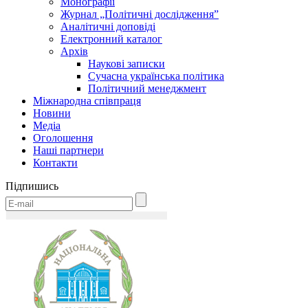
Монографії
Журнал „Політичні дослідження”
Аналітичні доповіді
Електронний каталог
Архів
Наукові записки
Сучасна українська політика
Політичний менеджмент
Міжнародна співпраця
Новини
Медіa
Оголошення
Наші партнери
Контакти
Підпишись