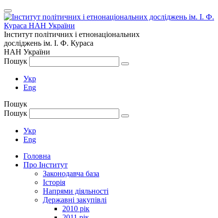
Інститут політичних і етнонаціональних
досліджень
ім.
І. Ф. Кураса
НАН України
Пошук
Укр
Eng
Пошук
Пошук
Укр
Eng
Головна
Про Інститут
Законодавча база
Історія
Напрями діяльності
Державні закупівлі
2010 рік
2011 рік