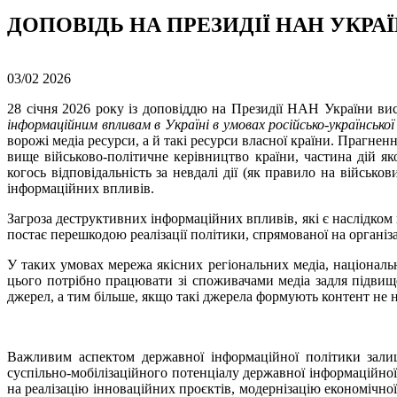
ДОПОВІДЬ НА ПРЕЗИДІЇ НАН УКРА
03/02
2026
28 січня 2026 року із доповіддю на Президії НАН України ви
інформаційним впливам в Україні в умовах російсько-української
ворожі медіа ресурси, а й такі ресурси власної країни. Прагне
вище військово-політичне керівництво країни, частина дій я
когось відповідальність за невдалі дії (як правило на війсь
інформаційних впливів.
Загроза деструктивних інформаційних впливів, які є наслідком
постає перешкодою реалізації політики, спрямованої на організа
У таких умовах мережа якісних регіональних медіа, національ
цього потрібно працювати зі споживачами медіа задля підви
джерел, а тим більше, якщо такі джерела формують контент не н
Важливим аспектом державної інформаційної політики зали
суспільно-мобілізаційного потенціалу державної інформаційно
на реалізацію інноваційних проєктів, модернізацію економічної