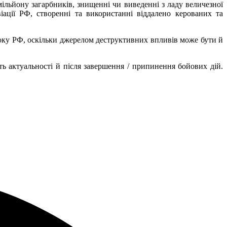
мільйону загарбників, знищенні чи виведенні з ладу величезної
іації РФ, створенні та використанні віддалено керованих та
ку РФ, оскільки джерелом деструктивних впливів може бути й
ь актуальності й після завершення / припинення бойових дій.