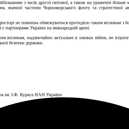
йбільшими з часів другої світової, а також на ураженні більше 
ння, значної частини Чорноморського флоту та стратегічної ав
росторі не повинна обмежуватися протидією таким впливам з бо
кі є партнерами України на міжнародній арені.
им впливам, надзвичайно актуальне в умовах війни, не втратит
ьної безпеки держави.
нь ім. І.Ф. Кураса НАН України