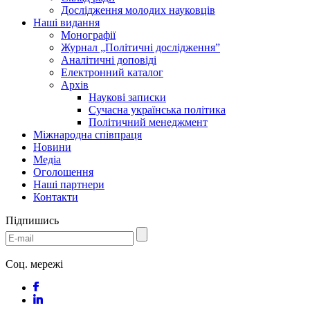
Дослідження молодих науковців
Наші видання
Монографії
Журнал „Політичні дослідження”
Аналітичні доповіді
Електронний каталог
Архів
Наукові записки
Сучасна українська політика
Політичний менеджмент
Міжнародна співпраця
Новини
Медіa
Оголошення
Наші партнери
Контакти
Підпишись
Соц. мережі