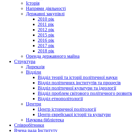
Історія
Напрями діяльності
Державні закупівлі
2010 рік
2011 рік
2012 рік
2015 рік
2016 рік
2017 рік
2018 рік
Оренда державного майна
Структура
Дирекція
Відділи
Відділ теорії та історії політичної науки
Відділ політичних інститутів та процесів
Відділ політичної культури та ідеології
Відділ проблем світового політичного розвит
Відділ етнополітології
Центри
Центр історичної політології
Центр єврейської історії та культури
Наукова бібліотека
Співробітники
Вчена рада Інституту