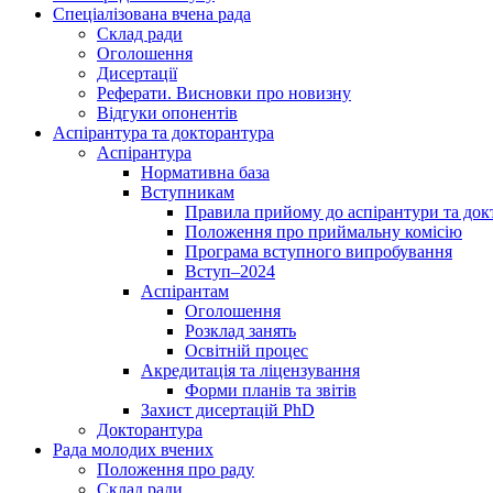
Спеціалізована вчена рада
Склад ради
Оголошення
Дисертації
Реферати. Висновки про новизну
Відгуки опонентів
Аспірантура та докторантура
Аспірантура
Нормативна база
Вступникам
Правила прийому до аспірантури та док
Положення про приймальну комісію
Програма вступного випробування
Вступ–2024
Аспірантам
Оголошення
Розклад занять
Освітній процес
Акредитація та ліцензування
Форми планів та звітів
Захист дисертацій PhD
Докторантура
Рада молодих вчених
Положення про раду
Склад ради