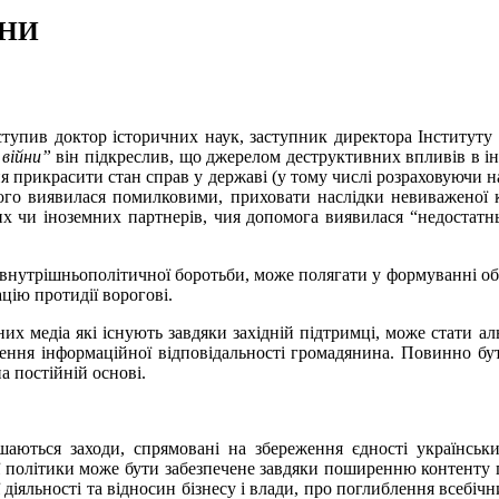
ЇНИ
ступив доктор історичних наук, заступник директора Інституту
 війни”
він підкреслив, що джерелом деструктивних впливів в і
ння прикрасити стан справ у державі (у тому числі розраховуючи н
кого виявилася помилковими, приховати наслідки невиваженої 
кових чи іноземних партнерів, чия допомога виявилася “недост
 внутрішньополітичної боротьби, може полягати у формуванні обс
цію протидії ворогові.
них медіа які існують завдяки західній підтримці, може стати а
щення інформаційної відповідальності громадянина. Повинно бу
а постійній основі.
шаються заходи, спрямовані на збереження єдності українськ
ї політики може бути забезпечене завдяки поширенню контенту п
 діяльності та відносин бізнесу і влади, про поглиблення всебіч