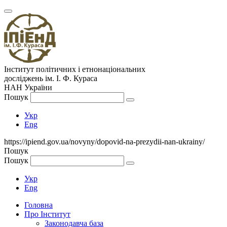
Інститут політичних і етнонаціональних
досліджень
ім.
І. Ф. Кураса
НАН України
Пошук
Укр
Eng
https://ipiend.gov.ua/novyny/dopovid-na-prezydii-nan-ukrainy/
Пошук
Пошук
Укр
Eng
Головна
Про Інститут
Законодавча база