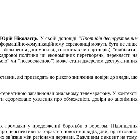
Юрій Ніколаєць.
У своїй доповіді
“Протидія деструктивним
нформаційно-комунікаційному середовищі можуть бути не лише
а збільшення допомоги від союзників чи партнерів), “відбілити”
кадрової політики чи економічних перетворень, перекласти на
атньою” чи “несвоєчасною”) може стати джерелом деструктивних
тавин, які призводять до різкого зниження довіри до влади, що
льтернативою загальнонаціональному телемарафону. У контексті
ти сформоване уявлення про обмеженість довіри до анонімних
их громадян у продовженні боротьби з ворогом. Підвищення
ро перспективи та характер повоєнної відбудови, орієнтованої
них зв’язків між регіонами держави. Важливим є акцент на тому,