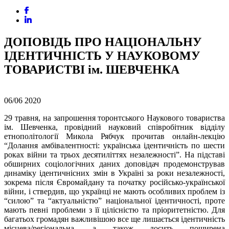
ДОПОВІДЬ ПРО НАЦІОНАЛЬНУ
ІДЕНТИЧНІСТЬ У НАУКОВОМУ
ТОВАРИСТВІ ім. ШЕВЧЕНКА
06/06
2020
29 травня, на запрошення торонтського Наукового товариства
ім. Шевченка, провідний науковий співробітник відділу
етнополітології Микола Рябчук прочитав онлайн-лекцію
“Долання амбівалентності: українська ідентичність по шести
роках війни та трьох десятиліттях незалежності”. На підставі
обширних соціологічних даних доповідач продемонстрував
динаміку ідентичнісних змін в Україні за роки незалежності,
зокрема після Євромайдану та початку російсько-української
війни, і ствердив, що українці не мають особливих проблем із
“силою” та “актуальністю” національної ідентичності, проте
мають певні проблеми з її цілісністю та пріоритетністю. Для
багатьох громадян важливішою все ще лишається ідентичність
місцева/регіональна, а також досить поширена