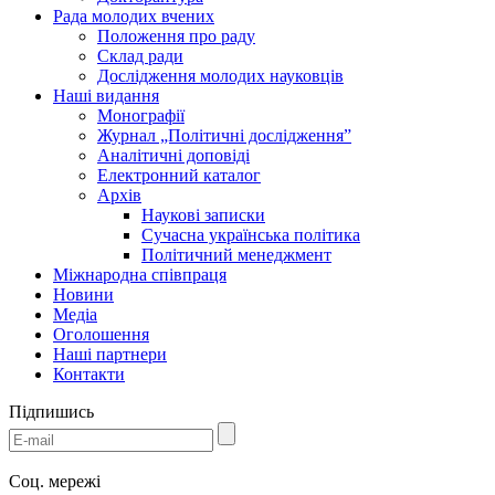
Рада молодих вчених
Положення про раду
Склад ради
Дослідження молодих науковців
Наші видання
Монографії
Журнал „Політичні дослідження”
Аналітичні доповіді
Електронний каталог
Архів
Наукові записки
Сучасна українська політика
Політичний менеджмент
Міжнародна співпраця
Новини
Медіa
Оголошення
Наші партнери
Контакти
Підпишись
Соц. мережі