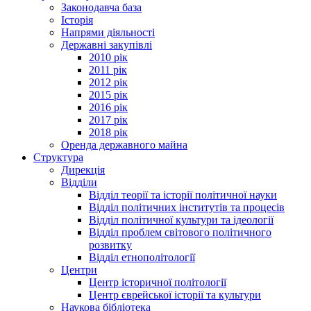
Законодавча база
Історія
Напрями діяльності
Державні закупівлі
2010 рік
2011 рік
2012 рік
2015 рік
2016 рік
2017 рік
2018 рік
Оренда державного майна
Структура
Дирекція
Відділи
Відділ теорії та історії політичної науки
Відділ політичних інститутів та процесів
Відділ політичної культури та ідеології
Відділ проблем світового політичного
розвитку
Відділ етнополітології
Центри
Центр історичної політології
Центр єврейської історії та культури
Наукова бібліотека