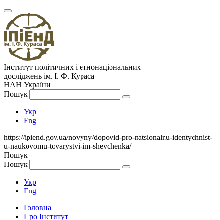
Інститут політичних і етнонаціональних
досліджень
ім.
І. Ф. Кураса
НАН України
Пошук
Укр
Eng
https://ipiend.gov.ua/novyny/dopovid-pro-natsionalnu-identychnist-
u-naukovomu-tovarystvi-im-shevchenka/
Пошук
Пошук
Укр
Eng
Головна
Про Інститут