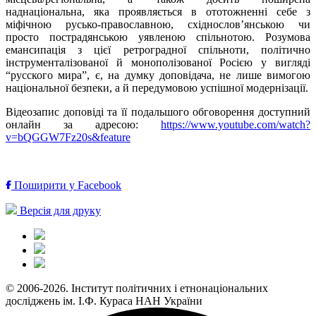
наднаціональна, яка проявляється в ототожненні себе з
міфічною русько-православною, східнослов’янською чи
просто пострадянською уявленою спільнотою. Розумова
емансипація з цієї ретроградної спільноти, політично
інструменталізованої й монополізованої Росією у вигляді
“русского мира”, є, на думку доповідача, не лише вимогою
національної безпеки, а й передумовою успішної модернізації.
Відеозапис доповіді та її подальшого обговорення доступний
онлайн за адресою:
https://www.youtube.com/watch?
v=bQGGW7Fz20s&feature
Поширити у Facebook
Версія для друку
© 2006-2026. Інститут політичних і етнонаціональних
досліджень ім. І.Ф. Кураса НАН України