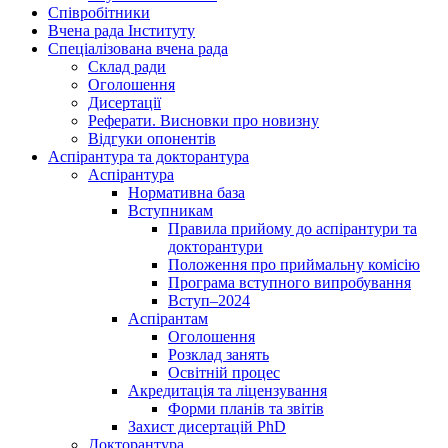
Співробітники
Вчена рада Інституту
Спеціалізована вчена рада
Склад ради
Оголошення
Дисертації
Реферати. Висновки про новизну
Відгуки опонентів
Аспірантура та докторантура
Аспірантура
Нормативна база
Вступникам
Правила прийому до аспірантури та
докторантури
Положення про приймальну комісію
Програма вступного випробування
Вступ–2024
Аспірантам
Оголошення
Розклад занять
Освітній процес
Акредитація та ліцензування
Форми планів та звітів
Захист дисертацій PhD
Докторантура