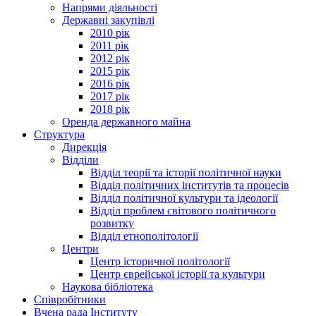
Напрями діяльності
Державні закупівлі
2010 рік
2011 рік
2012 рік
2015 рік
2016 рік
2017 рік
2018 рік
Оренда державного майна
Структура
Дирекція
Відділи
Відділ теорії та історії політичної науки
Відділ політичних інститутів та процесів
Відділ політичної культури та ідеології
Відділ проблем світового політичного
розвитку
Відділ етнополітології
Центри
Центр історичної політології
Центр єврейської історії та культури
Наукова бібліотека
Співробітники
Вчена рада Інституту