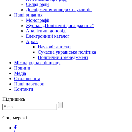
Склад ради
Дослідження молодих науковців
Наші видання
Монографії
Журнал „Політичні дослідження”
Аналітичні доповіді
Електронний каталог
Архів
Наукові записки
Сучасна українська політика
Політичний менеджмент
Міжнародна співпраця
Новини
Медіa
Оголошення
Наші партнери
Контакти
Підпишись
Соц. мережі