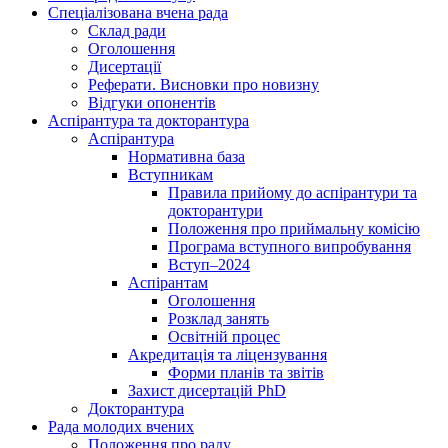
Спеціалізована вчена рада
Склад ради
Оголошення
Дисертації
Реферати. Висновки про новизну
Відгуки опонентів
Аспірантура та докторантура
Аспірантура
Нормативна база
Вступникам
Правила прийому до аспірантури та
докторантури
Положення про приймальну комісію
Програма вступного випробування
Вступ–2024
Аспірантам
Оголошення
Розклад занять
Освітній процес
Акредитація та ліцензування
Форми планів та звітів
Захист дисертацій PhD
Докторантура
Рада молодих вчених
Положення про раду