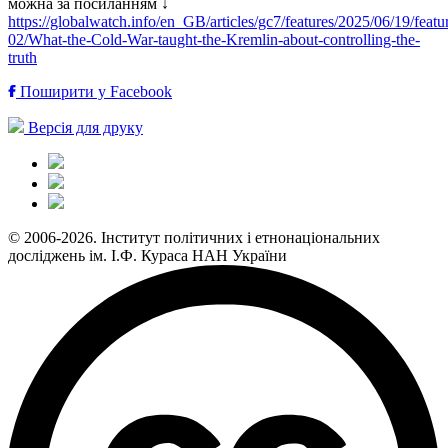
можна за посиланням ↓
https://globalwatch.info/en_GB/articles/gc7/features/2025/06/19/featu
02/What-the-Cold-War-taught-the-Kremlin-about-controlling-the-
truth
Поширити у Facebook
Версія для друку
© 2006-2026. Інститут політичних і етнонаціональних
досліджень ім. І.Ф. Кураса НАН України