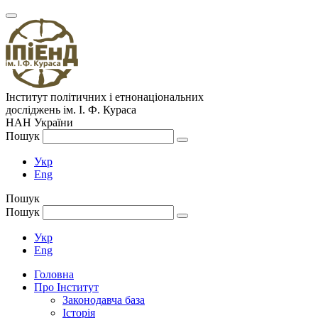
Інститут політичних і етнонаціональних
досліджень
ім.
І. Ф. Кураса
НАН України
Пошук
Укр
Eng
Пошук
Пошук
Укр
Eng
Головна
Про Інститут
Законодавча база
Історія