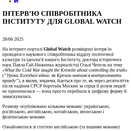
ІНТЕРВ’Ю СПІВРОБІТНИКА
ІНСТИТУТУ ДЛЯ GLOBAL WATCH
28/06
2025
На інтернет-порталі
Global Watch
розміщено інтерв’ю
провідного наукового співробітника відділу політичної
культури та ідеології нашого Інституту, доктора історичних
наук Павла Гай-Нижника журналістці Ользі Чепель на тему
«What the Cold War taught the Kremlin about controlling the truth»
(
“Уроки Холодної війни: як Кремль навчився контролювати
правду”
), в якому, зокрема, йдеться про те, як через десятиліття
після падіння СРСР боротьба Москви за серця й розум людей
не припинилася — вона просто перейшла в цифрову форму й
замаскувалась.
Розмову опубліковано кількома мовами: українською,
російською, англійською, китайською, японською і
філіпінською мовами.
Ознайомитися зі статтею англійською (та іншими мовами)