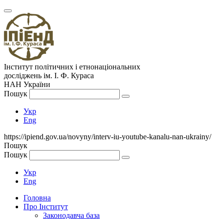
Інститут політичних і етнонаціональних
досліджень
ім.
І. Ф. Кураса
НАН України
Пошук
Укр
Eng
https://ipiend.gov.ua/novyny/interv-iu-youtube-kanalu-nan-ukrainy/
Пошук
Пошук
Укр
Eng
Головна
Про Інститут
Законодавча база