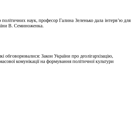
 політичних наук, професор Галина Зеленько дала інтерв’ю для
аїни В. Семиноженка.
 які обговорювалися: Закон України про деолігархізацію,
 масової комунікації на формування політичної культури