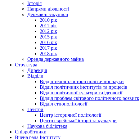
Історія
Напрями діяльності
Державні закупівлі
2010 рік
2011 рік
2012 рік
2015 рік
2016 рік
2017 рік
2018 рік
Оренда державного майна
Структура
Дирекція
Відділи
Відділ теорії та історії політичної науки
Відділ політичних інститутів та процесів
Відділ політичної культури та ідеології
Відділ проблем світового політичного розвит
Відділ етнополітології
Центри
Центр історичної політології
Центр єврейської історії та культури
Наукова бібліотека
Співробітники
Вчена рада Інституту