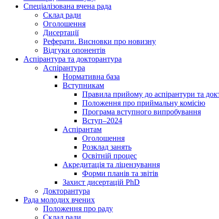
Спеціалізована вчена рада
Склад ради
Оголошення
Дисертації
Реферати. Висновки про новизну
Відгуки опонентів
Аспірантура та докторантура
Аспірантура
Нормативна база
Вступникам
Правила прийому до аспірантури та док
Положення про приймальну комісію
Програма вступного випробування
Вступ–2024
Аспірантам
Оголошення
Розклад занять
Освітній процес
Акредитація та ліцензування
Форми планів та звітів
Захист дисертацій PhD
Докторантура
Рада молодих вчених
Положення про раду
Склад ради