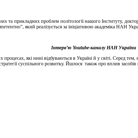
них та прикладних проблем політології нашого Інституту, доктор
етентно”, який реалізується за ініціативою академіка НАН Укр
Інтерв’ю
Youtube
-каналу НАН України
 процесах, які нині відбуваються в Україні й у світі. Серед тем,
стратегії суспільного розвитку. Йшлося також про вплив засобів