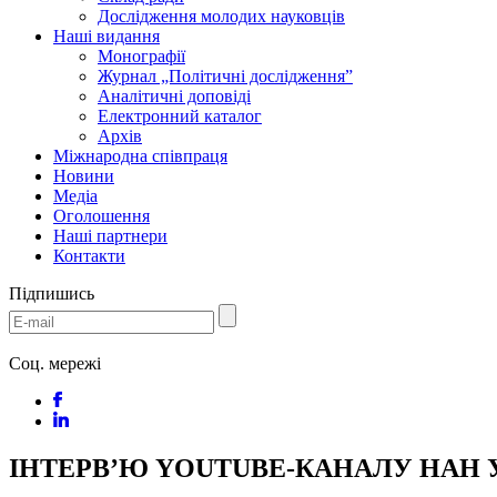
Дослідження молодих науковців
Наші видання
Монографії
Журнал „Політичні дослідження”
Аналітичні доповіді
Електронний каталог
Архів
Міжнародна співпраця
Новини
Медіa
Оголошення
Наші партнери
Контакти
Підпишись
Соц. мережі
ІНТЕРВ’Ю YOUTUBE-КАНАЛУ НАН 