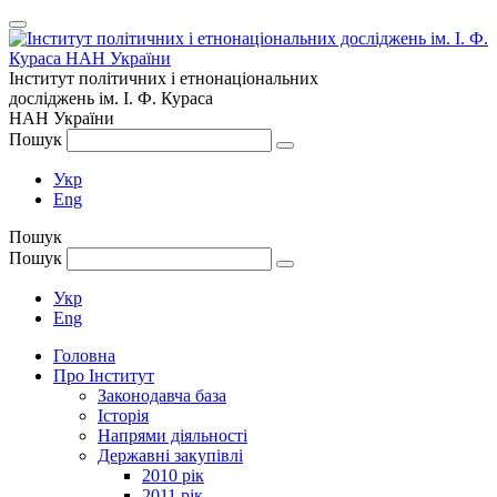
Інститут політичних і етнонаціональних
досліджень
ім.
І. Ф. Кураса
НАН України
Пошук
Укр
Eng
Пошук
Пошук
Укр
Eng
Головна
Про Інститут
Законодавча база
Історія
Напрями діяльності
Державні закупівлі
2010 рік
2011 рік