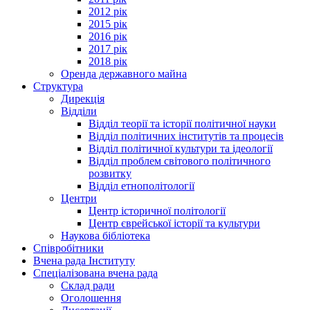
2012 рік
2015 рік
2016 рік
2017 рік
2018 рік
Оренда державного майна
Структура
Дирекція
Відділи
Відділ теорії та історії політичної науки
Відділ політичних інститутів та процесів
Відділ політичної культури та ідеології
Відділ проблем світового політичного
розвитку
Відділ етнополітології
Центри
Центр історичної політології
Центр єврейської історії та культури
Наукова бібліотека
Співробітники
Вчена рада Інституту
Спеціалізована вчена рада
Склад ради
Оголошення