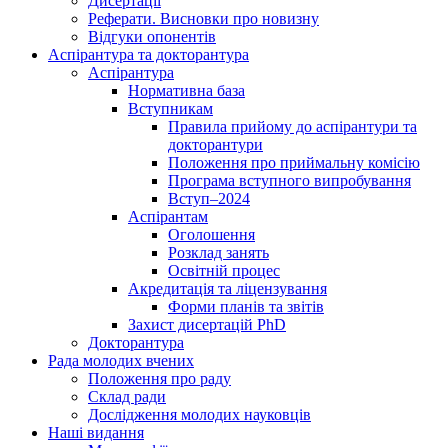
Дисертації
Реферати. Висновки про новизну
Відгуки опонентів
Аспірантура та докторантура
Аспірантура
Нормативна база
Вступникам
Правила прийому до аспірантури та
докторантури
Положення про приймальну комісію
Програма вступного випробування
Вступ–2024
Аспірантам
Оголошення
Розклад занять
Освітній процес
Акредитація та ліцензування
Форми планів та звітів
Захист дисертацій PhD
Докторантура
Рада молодих вчених
Положення про раду
Склад ради
Дослідження молодих науковців
Наші видання