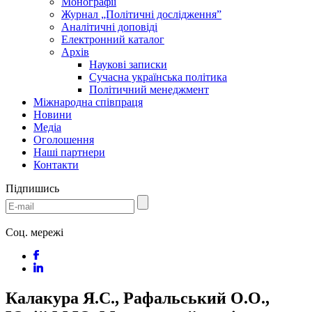
Монографії
Журнал „Політичні дослідження”
Аналітичні доповіді
Електронний каталог
Архів
Наукові записки
Сучасна українська політика
Політичний менеджмент
Міжнародна співпраця
Новини
Медіa
Оголошення
Наші партнери
Контакти
Підпишись
Соц. мережі
Калакура Я.С., Рафальський О.О.,