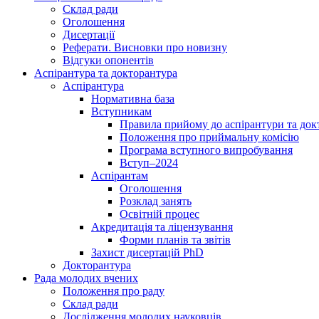
Склад ради
Оголошення
Дисертації
Реферати. Висновки про новизну
Відгуки опонентів
Аспірантура та докторантура
Аспірантура
Нормативна база
Вступникам
Правила прийому до аспірантури та док
Положення про приймальну комісію
Програма вступного випробування
Вступ–2024
Аспірантам
Оголошення
Розклад занять
Освітній процес
Акредитація та ліцензування
Форми планів та звітів
Захист дисертацій PhD
Докторантура
Рада молодих вчених
Положення про раду
Склад ради
Дослідження молодих науковців