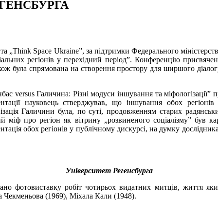
ЕГЕНСБУРГА
 та „Think Space Ukraine”, за підтримки Федерального міністерст
ріальних регіонів у перехідний період”. Конференцію присвяче
кож була спрямована на створення простору для ширшого діалогу
бас versus Галичина: Різні модуси іншування та міфологізації” 
ентації науковець стверджував, що іншування обох регіонів
ізація Галичини була, по суті, продовженням старих радянських
й міф про регіон як вітрину „розвиненого соціалізму” був к
нтація обох регіонів у публічному дискурсі, на думку дослідни
Університет Регенсбурга
овано фотовиставку робіт чотирьох видатних митців, життя як
 Чекменьова (1969), Міхала Кали (1948).