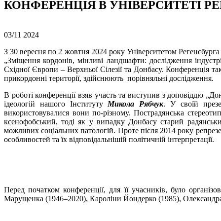
КОНФЕРЕНЦІЯ В УНІВЕРСИТЕТІ Р
03/11
2024
З 30 вересня по 2 жовтня 2024 року Університетом Регенсбурга
„Зміщення кордонів, мінливі ландшафти: дослідження індуст
Східної Європи – Верхньої Сілезії та Донбасу. Конференція та
прикордонні території, здійснюють порівняльні дослідження.
В роботі конференції взяв участь та виступив з доповіддю „Дон
ідеологій нашого Інституту
Микола Рябчук
. У своїй през
використовувалися вони по-різному. Пострадянська стереотип
ксенофобський, тоді як у випадку Донбасу старий радянськи
можливих соціальних патологій. Проте після 2014 року репрезе
особливостей та їх відповідальнішій політичній інтерпретації.
Перед початком конференції, для її учасників, було організ
Марущенка (1946–2020), Кароліни Йондерко (1985), Олександра