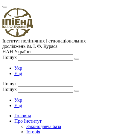
Інститут політичних і етнонаціональних
досліджень
ім.
І. Ф. Кураса
НАН України
Пошук
Укр
Eng
Пошук
Пошук
Укр
Eng
Головна
Про Інститут
Законодавча база
Історія