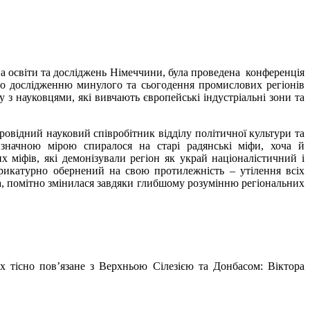
ва освіти та досліджень Німеччини, була проведена конференція
но дослідженню минулого та сьогодення промислових регіонів
 з науковцями, які вивчають європейські індустріальні зони та
провідний науковий співробітник відділу політичної культури та
 значною мірою спиралося на старі радянські міфи, хоча й
 міфів, які демонізували регіон як украй націоналістичний і
арикатурно обернений на свою протилежність – утілення всіх
ка, помітно змінилася завдяки глибшому розумінню регіональних
их тісно пов’язане з Верхньою Сілезією та Донбасом: Віктора