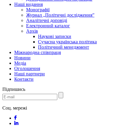
Наші видання
Монографії
Журнал „Політичні дослідження”
Аналітичні доповіді
Електронний каталог
Архів
Наукові записки
Сучасна українська політика
Політичний менеджмент
Міжнародна співпраця
Новини
Медіa
Оголошення
Наші партнери
Контакти
Підпишись
Соц. мережі