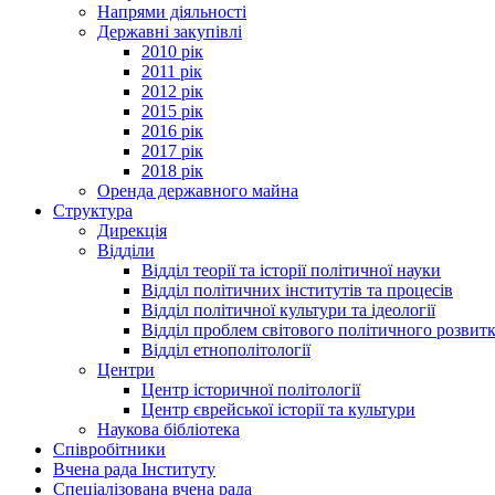
Напрями діяльності
Державні закупівлі
2010 рік
2011 рік
2012 рік
2015 рік
2016 рік
2017 рік
2018 рік
Оренда державного майна
Структура
Дирекція
Відділи
Відділ теорії та історії політичної науки
Відділ політичних інститутів та процесів
Відділ політичної культури та ідеології
Відділ проблем світового політичного розвит
Відділ етнополітології
Центри
Центр історичної політології
Центр єврейської історії та культури
Наукова бібліотека
Співробітники
Вчена рада Інституту
Спеціалізована вчена рада