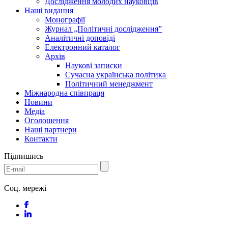
Дослідження молодих науковців
Наші видання
Монографії
Журнал „Політичні дослідження”
Аналітичні доповіді
Електронний каталог
Архів
Наукові записки
Сучасна українська політика
Політичний менеджмент
Міжнародна співпраця
Новини
Медіa
Оголошення
Наші партнери
Контакти
Підпишись
Соц. мережі