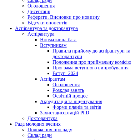
Склад ради
Оголошення
Дисертації
Реферати. Висновки про новизну
Відгуки опонентів
Аспірантура та докторантура
Аспірантура
Нормативна база
Вступникам
Правила прийому до аспірантури та
докторантури
Положення про приймальну комісію
Програма вступного випробування
Вступ–2024
Аспірантам
Оголошення
Розклад занять
Освітній процес
Акредитація та ліцензування
Форми планів та звітів
Захист дисертацій PhD
Докторантура
Рада молодих вчених
Положення про раду
Склад ради