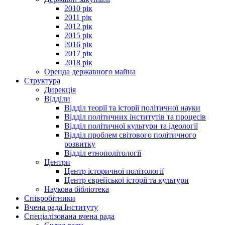
2010 рік
2011 рік
2012 рік
2015 рік
2016 рік
2017 рік
2018 рік
Оренда державного майна
Структура
Дирекція
Відділи
Відділ теорії та історії політичної науки
Відділ політичних інститутів та процесів
Відділ політичної культури та ідеології
Відділ проблем світового політичного
розвитку
Відділ етнополітології
Центри
Центр історичної політології
Центр єврейської історії та культури
Наукова бібліотека
Співробітники
Вчена рада Інституту
Спеціалізована вчена рада