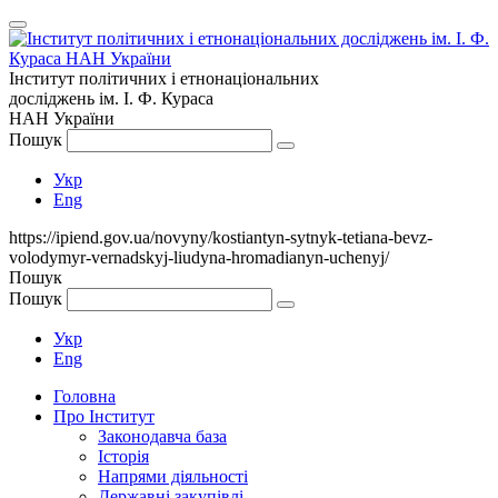
Інститут політичних і етнонаціональних
досліджень
ім.
І. Ф. Кураса
НАН України
Пошук
Укр
Eng
https://ipiend.gov.ua/novyny/kostiantyn-sytnyk-tetiana-bevz-
volodymyr-vernadskyj-liudyna-hromadianyn-uchenyj/
Пошук
Пошук
Укр
Eng
Головна
Про Інститут
Законодавча база
Історія
Напрями діяльності
Державні закупівлі