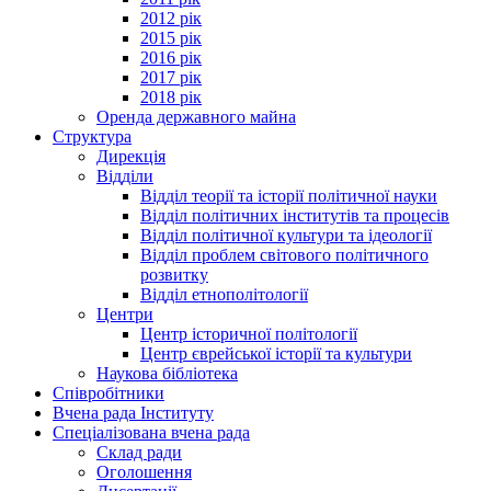
2012 рік
2015 рік
2016 рік
2017 рік
2018 рік
Оренда державного майна
Структура
Дирекція
Відділи
Відділ теорії та історії політичної науки
Відділ політичних інститутів та процесів
Відділ політичної культури та ідеології
Відділ проблем світового політичного
розвитку
Відділ етнополітології
Центри
Центр історичної політології
Центр єврейської історії та культури
Наукова бібліотека
Співробітники
Вчена рада Інституту
Спеціалізована вчена рада
Склад ради
Оголошення