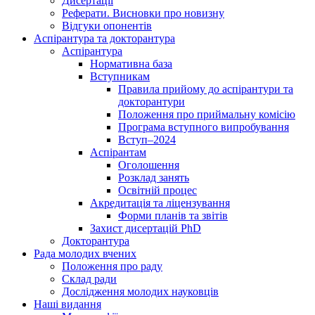
Дисертації
Реферати. Висновки про новизну
Відгуки опонентів
Аспірантура та докторантура
Аспірантура
Нормативна база
Вступникам
Правила прийому до аспірантури та
докторантури
Положення про приймальну комісію
Програма вступного випробування
Вступ–2024
Аспірантам
Оголошення
Розклад занять
Освітній процес
Акредитація та ліцензування
Форми планів та звітів
Захист дисертацій PhD
Докторантура
Рада молодих вчених
Положення про раду
Склад ради
Дослідження молодих науковців
Наші видання