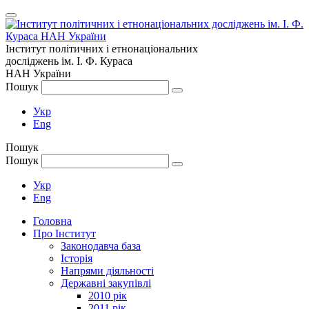
Інститут політичних і етнонаціональних
досліджень
ім.
І. Ф. Кураса
НАН України
Пошук
Укр
Eng
Пошук
Пошук
Укр
Eng
Головна
Про Інститут
Законодавча база
Історія
Напрями діяльності
Державні закупівлі
2010 рік
2011 рік