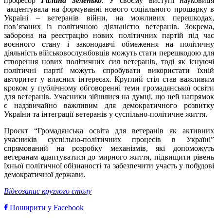
професор
Галина Зеленько
. У своєму виступі науковиця
акцентувала на формуванні нового соціального прошарку в
Україні – ветеранів війни, на можливих перешкодах,
пов’язаних із політичною діяльністю ветеранів. Зокрема,
заборона на реєстрацію нових політичних партій під час
воєнного стану і законодавчі обмеження на політичну
діяльність військовослужбовців можуть стати перешкодою для
створення нових політичних сил ветеранів, тоді як існуючі
політичні партії можуть спробувати використати їхній
авторитет у власних інтересах. Круглий стіл став важливим
кроком у публічному обговоренні теми громадянської освіти
для ветеранів. Учасники зійшлися на думці, що цей напрямок
є надзвичайно важливим для демократичного розвитку
України та інтеграції ветеранів у суспільно-політичне життя.
Проєкт “Громадянська освіта для ветеранів як активних
учасників суспільно-політичних процесів в Україні”
спрямований на розробку механізмів, які допоможуть
ветеранам адаптуватися до мирного життя, підвищити рівень
їхньої політичної обізнаності та забезпечити участь у побудові
демократичної держави.
Відеозапис круглого столу
Поширити у Facebook