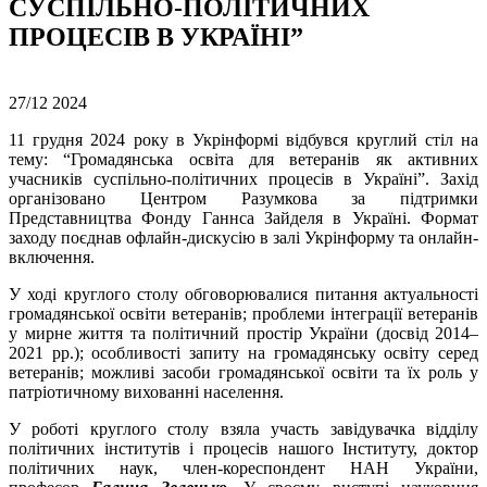
СУСПІЛЬНО-ПОЛІТИЧНИХ
ПРОЦЕСІВ В УКРАЇНІ”
27/12
2024
11 грудня 2024 року в Укрінформі відбувся круглий стіл на
тему: “Громадянська освіта для ветеранів як активних
учасників суспільно-політичних процесів в Україні”. Захід
організовано Центром Разумкова за підтримки
Представництва Фонду Ганнса Зайделя в Україні. Формат
заходу поєднав офлайн-дискусію в залі Укрінформу та онлайн-
включення.
У ході круглого столу обговорювалися питання актуальності
громадянської освіти ветеранів; проблеми інтеграції ветеранів
у мирне життя та політичний простір України (досвід 2014–
2021 рр.); особливості запиту на громадянську освіту серед
ветеранів; можливі засоби громадянської освіти та їх роль у
патріотичному вихованні населення.
У роботі круглого столу взяла участь завідувачка відділу
політичних інститутів і процесів нашого Інституту, доктор
політичних наук, член-кореспондент НАН України,