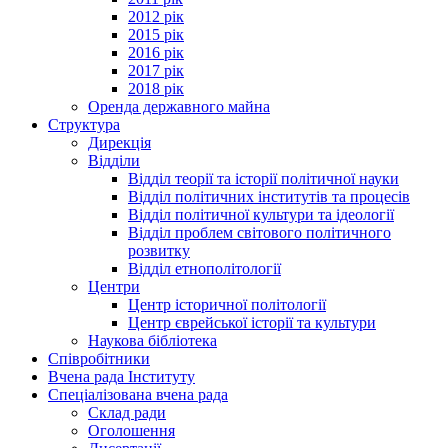
2012 рік
2015 рік
2016 рік
2017 рік
2018 рік
Оренда державного майна
Структура
Дирекція
Відділи
Відділ теорії та історії політичної науки
Відділ політичних інститутів та процесів
Відділ політичної культури та ідеології
Відділ проблем світового політичного
розвитку
Відділ етнополітології
Центри
Центр історичної політології
Центр єврейської історії та культури
Наукова бібліотека
Співробітники
Вчена рада Інституту
Спеціалізована вчена рада
Склад ради
Оголошення