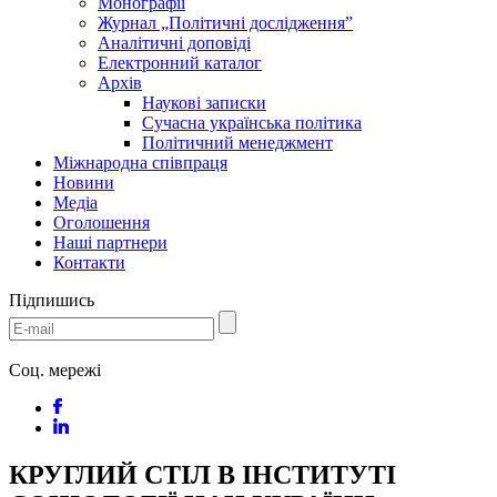
Монографії
Журнал „Політичні дослідження”
Аналітичні доповіді
Електронний каталог
Архів
Наукові записки
Сучасна українська політика
Політичний менеджмент
Міжнародна співпраця
Новини
Медіa
Оголошення
Наші партнери
Контакти
Підпишись
Соц. мережі
КРУГЛИЙ СТІЛ В ІНСТИТУТІ