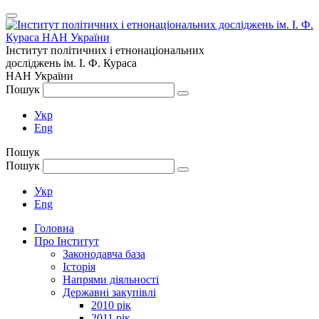
Інститут політичних і етнонаціональних
досліджень
ім.
І. Ф. Кураса
НАН України
Пошук
Укр
Eng
Пошук
Пошук
Укр
Eng
Головна
Про Інститут
Законодавча база
Історія
Напрями діяльності
Державні закупівлі
2010 рік
2011 рік