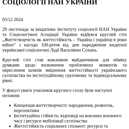
СОЦІОЛОГІЇ НАН УКРАЇНИ
05/12
2024
29 листопада за ініціативи Інституту соціології НАН України
та Соціологічної Асоціації України відбувся круглий стіл
„Життєтворчість як життєстійкість – Україна і українці в роки
війни” з нагоди 100-річчя від дня народження видатної
української соціологині Лідії Василівни Сохань.
Круглий стіл став важливим майданчиком для обміну
думками щодо визначення проблемних моментів та
окреслення шляхів зміцнення життєстійкості українського
суспільства на інституційному, груповому та індивідуальному
рівні.
У фокусі уваги учасників круглого столу були наступні
питання:
Концепція життєтворчості: народження, розвиток,
перспективи
Інституційна стійкість: відповіді на виклики воєнного
часу і ресурси мобілізації суспільства
Життєстійкість соціальних спільнот: ресурси та