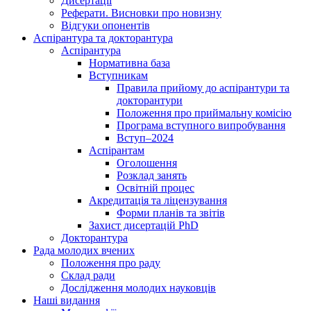
Дисертації
Реферати. Висновки про новизну
Відгуки опонентів
Аспірантура та докторантура
Аспірантура
Нормативна база
Вступникам
Правила прийому до аспірантури та
докторантури
Положення про приймальну комісію
Програма вступного випробування
Вступ–2024
Аспірантам
Оголошення
Розклад занять
Освітній процес
Акредитація та ліцензування
Форми планів та звітів
Захист дисертацій PhD
Докторантура
Рада молодих вчених
Положення про раду
Склад ради
Дослідження молодих науковців
Наші видання