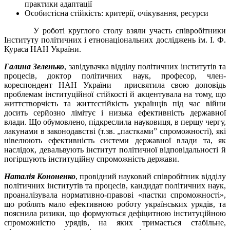
практики адаптації
Особистісна стійкість: критерії, очікування, ресурси
У роботі круглого столу взяли участь співробітники
Інституту політичних і етнонаціональних досліджень ім. І. Ф.
Кураса НАН України.
Галина Зеленько
, завідувачка відділу політичних інститутів та
процесів, доктор політичних наук, професор, член-
кореспондент НАН України присвятила свою доповідь
проблемам інституційної стійкості й акцентувала на тому, що
життєтворчість та життєстійкість українців під час війни
досить серйозно лімітує і низька ефективність державної
влади. Що обумовлено, підкреслила науковиця, в першу чергу,
лакунами в законодавстві (т.зв. „пастками” спроможності), які
нівелюють ефективність системи державної влади та, як
наслідок, девальвують інститут політичної відповідальності й
погіршують інституційну спроможність держави.
Наталія Кононенко
, провідний науковий співробітник відділу
політичних інститутів та процесів, кандидат політичних наук,
проаналізувала нормативно-правові «пастки спроможності»,
що роблять мало ефективною роботу українських урядів, та
пояснила ризики, що формуються дефіцитною інституційною
спроможністю урядів, на яких тримається стабільне,