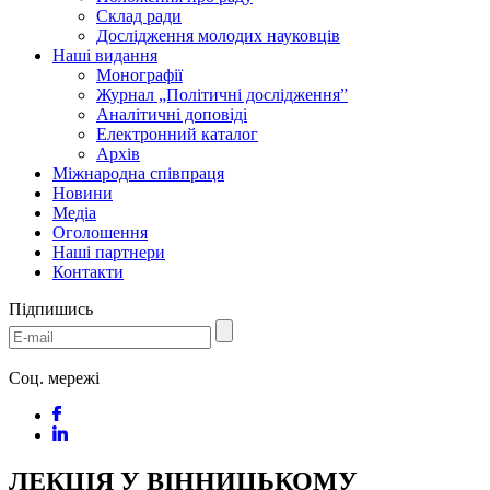
Склад ради
Дослідження молодих науковців
Наші видання
Монографії
Журнал „Політичні дослідження”
Аналітичні доповіді
Електронний каталог
Архів
Міжнародна співпраця
Новини
Медіa
Оголошення
Наші партнери
Контакти
Підпишись
Соц. мережі
ЛЕКЦІЯ У ВІННИЦЬКОМУ