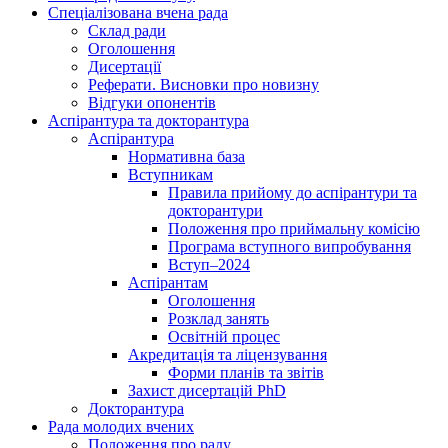
Спеціалізована вчена рада
Склад ради
Оголошення
Дисертації
Реферати. Висновки про новизну
Відгуки опонентів
Аспірантура та докторантура
Аспірантура
Нормативна база
Вступникам
Правила прийому до аспірантури та
докторантури
Положення про приймальну комісію
Програма вступного випробування
Вступ–2024
Аспірантам
Оголошення
Розклад занять
Освітній процес
Акредитація та ліцензування
Форми планів та звітів
Захист дисертацій PhD
Докторантура
Рада молодих вчених
Положення про раду