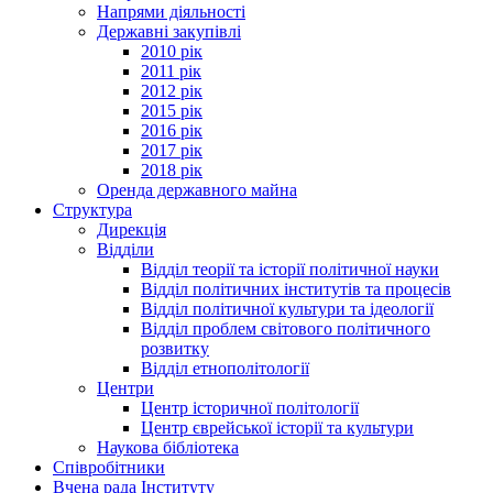
Напрями діяльності
Державні закупівлі
2010 рік
2011 рік
2012 рік
2015 рік
2016 рік
2017 рік
2018 рік
Оренда державного майна
Структура
Дирекція
Відділи
Відділ теорії та історії політичної науки
Відділ політичних інститутів та процесів
Відділ політичної культури та ідеології
Відділ проблем світового політичного
розвитку
Відділ етнополітології
Центри
Центр історичної політології
Центр єврейської історії та культури
Наукова бібліотека
Співробітники
Вчена рада Інституту