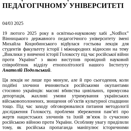
ПЕДАГОГІЧНОМУ УНІВЕРСИТЕТІ
04/03
2025
19 лютого 2025 року в освітньо-науковому хабі „NotBox”
Вінницького державного педагогічного університету імені
Михайла Коцюбинського відбулася гостьова лекція для
студентів факультету історії і міжнародних відносин на тему
„Виклики у вивченні історії Голокосту під час російської війни
проти України” з якою виступив провідний науковий
співробітник відділу етнополітології нашого Інституту
Анатолій Подольський
.
Ця лекція не лише про минуле, але й про сьогодення, коли
подібні злочини вчиняються російськими окупантами
стосовно українців: масові вбивства цивільних, примусова
депортація, жахливі умови утримування українських
військовополонених, знищення об’єктів культурної спадщини
тощо. Під час заходу обговорювалися питання методології
дослідження Голокосту, проблеми збереження пам’яті про
жертв нацистських злочинів та їхній зв’язок із сучасною
російською війною проти України. Особливу увагу приділили
тому, як російська пропаганда маніпулює історичними