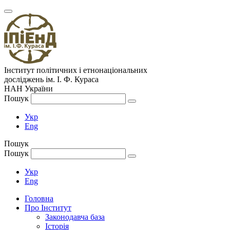
Інститут політичних і етнонаціональних
досліджень
ім.
І. Ф. Кураса
НАН України
Пошук
Укр
Eng
Пошук
Пошук
Укр
Eng
Головна
Про Інститут
Законодавча база
Історія