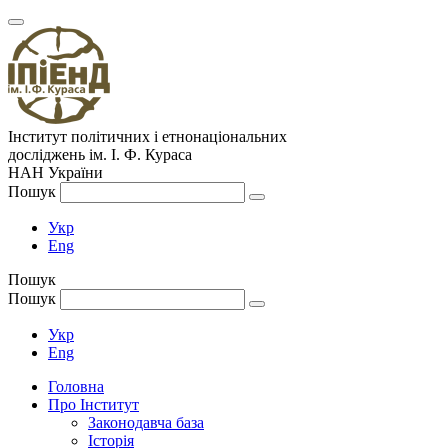
Інститут політичних і етнонаціональних
досліджень
ім.
І. Ф. Кураса
НАН України
Пошук
Укр
Eng
Пошук
Пошук
Укр
Eng
Головна
Про Інститут
Законодавча база
Історія