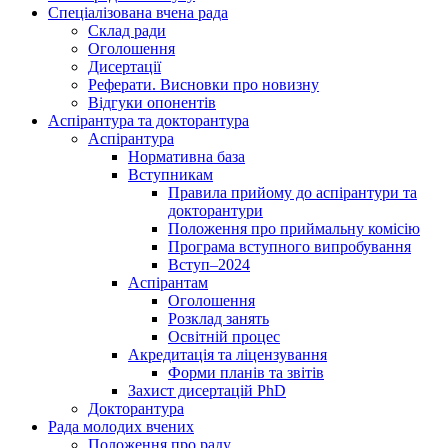
Спеціалізована вчена рада
Склад ради
Оголошення
Дисертації
Реферати. Висновки про новизну
Відгуки опонентів
Аспірантура та докторантура
Аспірантура
Нормативна база
Вступникам
Правила прийому до аспірантури та
докторантури
Положення про приймальну комісію
Програма вступного випробування
Вступ–2024
Аспірантам
Оголошення
Розклад занять
Освітній процес
Акредитація та ліцензування
Форми планів та звітів
Захист дисертацій PhD
Докторантура
Рада молодих вчених
Положення про раду