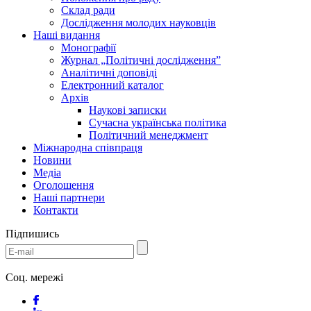
Склад ради
Дослідження молодих науковців
Наші видання
Монографії
Журнал „Політичні дослідження”
Аналітичні доповіді
Електронний каталог
Архів
Наукові записки
Сучасна українська політика
Політичний менеджмент
Міжнародна співпраця
Новини
Медіa
Оголошення
Наші партнери
Контакти
Підпишись
Соц. мережі