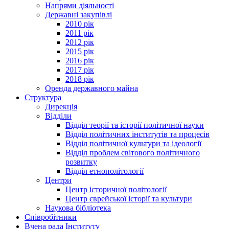
Напрями діяльності
Державні закупівлі
2010 рік
2011 рік
2012 рік
2015 рік
2016 рік
2017 рік
2018 рік
Оренда державного майна
Структура
Дирекція
Відділи
Відділ теорії та історії політичної науки
Відділ політичних інститутів та процесів
Відділ політичної культури та ідеології
Відділ проблем світового політичного
розвитку
Відділ етнополітології
Центри
Центр історичної політології
Центр єврейської історії та культури
Наукова бібліотека
Співробітники
Вчена рада Інституту