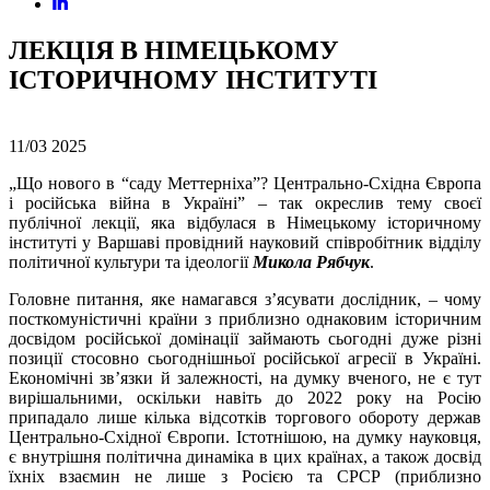
ЛЕКЦІЯ В НІМЕЦЬКОМУ
ІСТОРИЧНОМУ ІНСТИТУТІ
11/03
2025
„Що нового в “саду Меттерніха”? Центрально-Східна Європа
і російська війна в Україні” – так окреслив тему своєї
публічної лекції, яка відбулася в Німецькому історичному
інституті у Варшаві провідний науковий співробітник відділу
політичної культури та ідеології
Микола Рябчук
.
Головне питання, яке намагався з’ясувати дослідник, – чому
посткомуністичні країни з приблизно однаковим історичним
досвідом російської домінації займають сьогодні дуже різні
позиції стосовно сьогоднішньої російської агресії в Україні.
Економічні зв’язки й залежності, на думку вченого, не є тут
вирішальними, оскільки навіть до 2022 року на Росію
припадало лише кілька відсотків торгового обороту держав
Центрально-Східної Європи. Істотнішою, на думку науковця,
є внутрішня політична динаміка в цих країнах, а також досвід
їхніх взаємин не лише з Росією та СРСР (приблизно