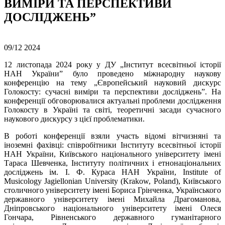
ВИМІРИ ТА ПЕРСПЕКТИВИ
ДОСЛІДЖЕНЬ”
09/12
2024
12 листопада 2024 року у ДУ „Інститут всесвітньої історії
НАН України” було проведено міжнародну наукову
конференцію на тему „Європейський науковий дискурс
Голокосту: сучасні виміри та перспективи досліджень”. На
конференції обговорювалися актуальні проблеми дослідження
Голокосту в Україні та світі, теоретичні засади сучасного
наукового дискурсу з цієї проблематики.
В роботі конференції взяли участь відомі вітчизняні та
іноземні фахівці: співробітники Інституту всесвітньої історії
НАН України, Київського національного університету імені
Тараса Шевченка, Інституту політичних і етнонаціональних
досліджень ім. І. Ф. Кураса НАН України, Institute of
Musicology Jagiellonian University (Krakow, Poland), Київського
столичного університету імені Бориса Грінченка, Українського
державного університету імені Михайла Драгоманова,
Дніпровського національного університету імені Олеся
Гончара, Рівненського державного гуманітарного