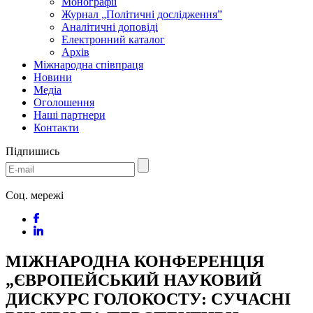
Монографії
Журнал „Політичні дослідження”
Аналітичні доповіді
Електронний каталог
Архів
Міжнародна співпраця
Новини
Медіa
Оголошення
Наші партнери
Контакти
Підпишись
Соц. мережі
МІЖНАРОДНА КОНФЕРЕНЦІЯ
„ЄВРОПЕЙСЬКИЙ НАУКОВИЙ
ДИСКУРС ГОЛОКОСТУ: СУЧАСНІ