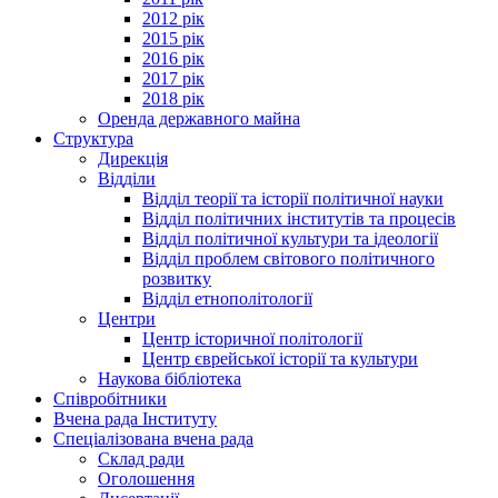
2012 рік
2015 рік
2016 рік
2017 рік
2018 рік
Оренда державного майна
Структура
Дирекція
Відділи
Відділ теорії та історії політичної науки
Відділ політичних інститутів та процесів
Відділ політичної культури та ідеології
Відділ проблем світового політичного
розвитку
Відділ етнополітології
Центри
Центр історичної політології
Центр єврейської історії та культури
Наукова бібліотека
Співробітники
Вчена рада Інституту
Спеціалізована вчена рада
Склад ради
Оголошення