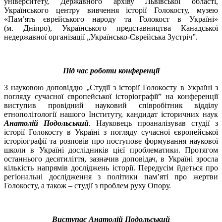
університету, Державного архіву Львівської області,
Українського центру вивчення історії Голокосту, музею
«Пам’ять єврейського народу та Голокост в Україні»
(м. Дніпро), Українського представництва Канадської
недержавної організації „Українсько-Єврейська Зустріч”.
Під час роботи конференції
З науковою доповіддю „Студії з історії Голокосту в Україні з
погляду сучасної європейської історіографії” на конференції
виступив провідний науковий співробітник відділу
етнополітології нашого Інституту, кандидат історичних наук
Анатолій Подольський
. Науковець проаналізував студії з
історії Голокосту в Україні з погляду сучасної європейської
історіографії та розповів про поступове формування наукової
школи в Україні дослідників цієї проблематики. Протягом
останнього десятиліття, зазначив доповідач, в Україні зросла
кількість напрямів досліджень історії. Передусім йдеться про
регіональні дослідження з політики пам’яті про жертви
Голокосту, а також – студії з проблем руху Опору.
Виступає Анатолій Подольський