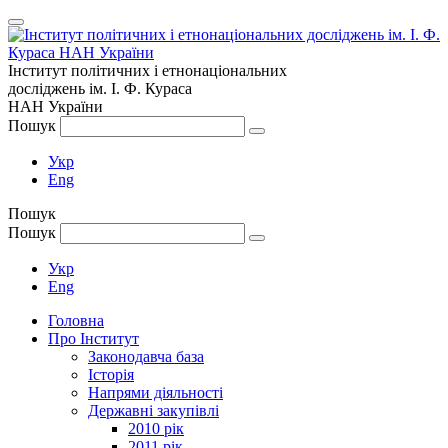
Інститут політичних і етнонаціональних
досліджень
ім.
І. Ф. Кураса
НАН України
Пошук
Укр
Eng
Пошук
Пошук
Укр
Eng
Головна
Про Інститут
Законодавча база
Історія
Напрями діяльності
Державні закупівлі
2010 рік
2011 рік