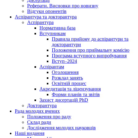
Дисертації
Реферати. Висновки про новизну
Відгуки опонентів
Аспірантура та докторантура
Аспірантура
Нормативна база
Вступникам
Правила прийому до аспірантури та
докторантури
Положення про приймальну комісію
Програма вступного випробування
Вступ–2024
Аспірантам
Оголошення
Розклад занять
Освітній процес
Акредитація та ліцензування
Форми планів та звітів
Захист дисертацій PhD
Докторантура
Рада молодих вчених
Положення про раду
Склад ради
Дослідження молодих науковців
Наші видання