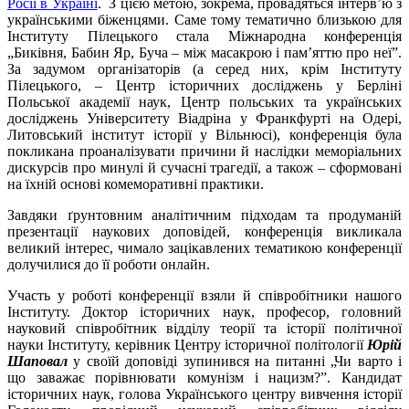
Росії в Україні
. З цією метою, зокрема, провадяться інтерв’ю з
українськими біженцями. Саме тому тематично близькою для
Інституту Пілецького стала Міжнародна конференція
„Биківня, Бабин Яр, Буча – між масакрою і пам’яттю про неї”.
За задумом організаторів (а серед них, крім Інституту
Пілецького, – Центр історичних досліджень у Берліні
Польської академії наук, Центр польських та українських
досліджень Університету Віадріна у Франкфурті на Одері,
Литовський інститут історії у Вільнюсі), конференція була
покликана проаналізувати причини й наслідки меморіальних
дискурсів про минулі й сучасні трагедії, а також – сформовані
на їхній основі комеморативні практики.
Завдяки ґрунтовним аналітичним підходам та продуманій
презентації наукових доповідей, конференція викликала
великий інтерес, чимало зацікавлених тематикою конференції
долучилися до її роботи онлайн.
Участь у роботі конференції взяли й співробітники нашого
Інституту. Доктор історичних наук, професор, головний
науковий співробітник відділу теорії та історії політичної
науки Інституту, керівник Центру історичної політології
Юрій
Шаповал
у своїй доповіді зупинився на питанні „Чи варто і
що заважає порівнювати комунізм і нацизм?”. Кандидат
історичних наук, голова Українського центру вивчення історії