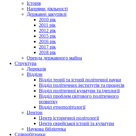
Історія
Напрями діяльності
Державні закупівлі
2010 рік
2011 рік
2012 рік
2015 рік
2016 рік
2017 рік
2018 рік
Оренда державного майна
Структура
Дирекція
Відділи
Відділ теорії та історії політичної науки
Відділ політичних інститутів та процесів
Відділ політичної культури та ідеології
Відділ проблем світового політичного
розвитку
Відділ етнополітології
Центри
Центр історичної політології
Центр єврейської історії та культури
Наукова бібліотека
Співробітники