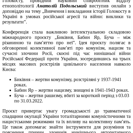
Голокосту, провідний науковий співробітник відділу
етнополітології
Анатолій Подольський
виступив онлайн з
доповіддю на тему „Вивчення і викладання історії Голокосту в
Україні в умовах російської агресії та війни: виклики та
результати”.
Конференція стала важливою інтелектуальною складовою
міжнародного проєкту „Биківня, Бабин Яр, Буча – між
різаниною та пам’яттю про неї”. Ідея проєкту полягає в
обговоренні колективної пам’яті про комунізм, нацизм та
сучасні злочини Росії, скоєні під час нинішньої війни
Російської Федерації проти України, зосередившись на трьох
місцях масових розстрілів цивільного населення навколо
Києва:
Биківня – жертви комунізму, розстріляні у 1937-1941
роках.
Бабин Яр – жертви нацизму, знищені в 1941-1943 роках.
Буча – жертви рашизму, вбиті за короткий період з 03.03
по 31.03.2022.
Проєкт привертає увагу громадськості до травматичної
спадщини окупації України тоталітарними комуністичними та
нацистськими режимами та їх впливу на колективну пам’ять.
Це також допомагає знайти інструменти для розуміння та
пояснення причин злочинів нинішнього авторитарного