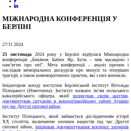
МІЖНАРОДНА КОНФЕРЕНЦІЯ У
БЕРЛІНІ
27/11
2024
25 листопада
2024 року у Берліні відбулася Міжнародна
конференція „Биківня, Бабин Яр, Буча – між масакрою і
пам’яттю про неї”. Мета конференції – аналіз причин і
наслідків меморіальних дискурсів про минулі та теперішні
трагедії, а також комеморативних практик, які з них виникли.
Ініціатором заходу виступив Берлінський інститут Вітольда
Пілецького (Німеччина). Інститут названо ім’ям польського
кавалерійського офіцера, який
ризикував своїм життям,
документував ситуацію в концентраційному таборі Аушвіц
під час Другої світової війни
.
Інститут Пілецького, який займається дослідженням історії
ХХ століття, включаючи злочини нацистів під час Другої
світової війни,
ініціював документування воєнних злочинів