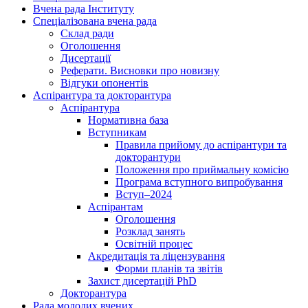
Вчена рада Інституту
Спеціалізована вчена рада
Склад ради
Оголошення
Дисертації
Реферати. Висновки про новизну
Відгуки опонентів
Аспірантура та докторантура
Аспірантура
Нормативна база
Вступникам
Правила прийому до аспірантури та
докторантури
Положення про приймальну комісію
Програма вступного випробування
Вступ–2024
Аспірантам
Оголошення
Розклад занять
Освітній процес
Акредитація та ліцензування
Форми планів та звітів
Захист дисертацій PhD
Докторантура
Рада молодих вчених