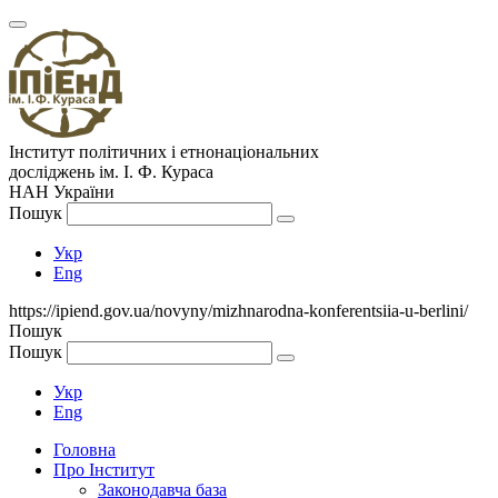
Інститут політичних і етнонаціональних
досліджень
ім.
І. Ф. Кураса
НАН України
Пошук
Укр
Eng
https://ipiend.gov.ua/novyny/mizhnarodna-konferentsiia-u-berlini/
Пошук
Пошук
Укр
Eng
Головна
Про Інститут
Законодавча база