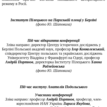
режиму в Росії.
Інститут Пілецького на Паризькій площі у Берліні
(фото Ю. Шаповала)
Під час відкриття конференції
Зліва направо: директор Центру історичних досліджень у
Берліні Польської академії наук, професор
Ігор Конколєвський
,
співдиректор Центру польських та українських досліджень
Університету Віадріна у Франкфурті на Одері, професор
Андрій Портнов
, директорка Інституту Пілецького
Ханна
Радзейовська
(ф
ото Ю. Шаповала)
Під час виступу Анатолія Подольського
Учасники конференції
Зліва направо: професор
Андрій Портнов
, професор, член-
кореспондент НАН України
Лариса Якубова
,