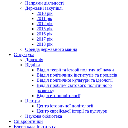
Напрями діяльності
Державні закупівлі
2010 рік
2011 рік
2012 рік
2015 рік
2016 рік
2017 рік
2018 рік
Оренда державного майна
Структура
Дирекція
Відділи
Відділ теорії та історії політичної науки
Відділ політичних інститутів та процесів
Відділ політичної культури та ідеології
Відділ проблем світового політичного
розвитку
Відділ етнополітології
Центри
Центр історичної політології
Центр єврейської історії та культури
Наукова бібліотека
Співробітники
Вчена рада Інституту