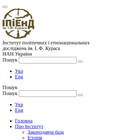
Інститут політичних і етнонаціональних
досліджень
ім.
І. Ф. Кураса
НАН України
Пошук
Укр
Eng
Пошук
Пошук
Укр
Eng
Головна
Про Інститут
Законодавча база
Історія