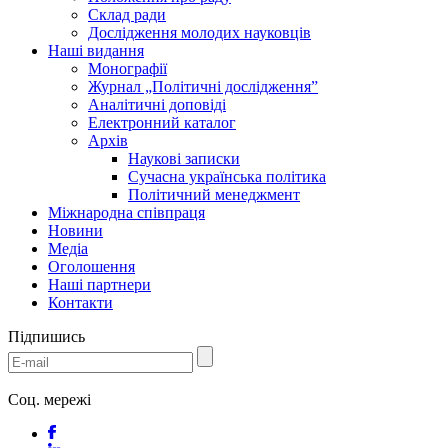
Склад ради
Дослідження молодих науковців
Наші видання
Монографії
Журнал „Політичні дослідження”
Аналітичні доповіді
Електронний каталог
Архів
Наукові записки
Сучасна українська політика
Політичний менеджмент
Міжнародна співпраця
Новини
Медіa
Оголошення
Наші партнери
Контакти
Підпишись
Соц. мережі