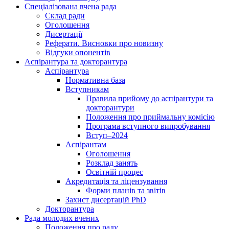
Спеціалізована вчена рада
Склад ради
Оголошення
Дисертації
Реферати. Висновки про новизну
Відгуки опонентів
Аспірантура та докторантура
Аспірантура
Нормативна база
Вступникам
Правила прийому до аспірантури та
докторантури
Положення про приймальну комісію
Програма вступного випробування
Вступ–2024
Аспірантам
Оголошення
Розклад занять
Освітній процес
Акредитація та ліцензування
Форми планів та звітів
Захист дисертацій PhD
Докторантура
Рада молодих вчених
Положення про раду