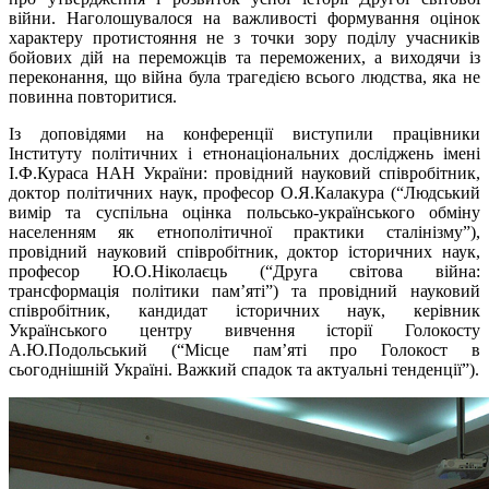
війни. Наголошувалося на важливості формування оцінок
характеру протистояння не з точки зору поділу учасників
бойових дій на переможців та переможених, а виходячи із
переконання, що війна була трагедією всього людства, яка не
повинна повторитися.
Із доповідями на конференції виступили працівники
Інституту політичних і етнонаціональних досліджень імені
І.Ф.Кураса НАН України: провідний науковий співробітник,
доктор політичних наук, професор О.Я.Калакура (“Людський
вимір та суспільна оцінка польсько-українського обміну
населенням як етнополітичної практики сталінізму”),
провідний науковий співробітник, доктор історичних наук,
професор Ю.О.Ніколаєць (“Друга світова війна:
трансформація політики пам’яті”) та провідний науковий
співробітник, кандидат історичних наук, керівник
Українського центру вивчення історії Голокосту
А.Ю.Подольський (“Місце пам’яті про Голокост в
сьогоднішній Україні. Важкий спадок та актуальні тенденції”).