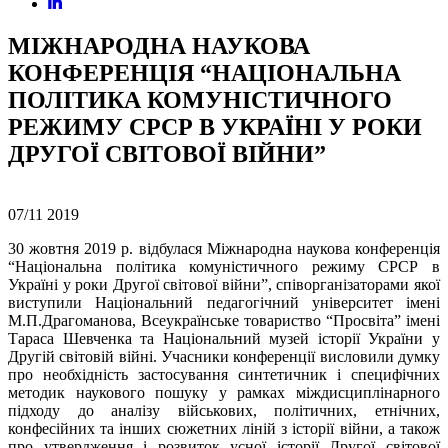
МІЖНАРОДНА НАУКОВА
КОНФЕРЕНЦІЯ “НАЦІОНАЛЬНА
ПОЛІТИКА КОМУНІСТИЧНОГО
РЕЖИМУ СРСР В УКРАЇНІ У РОКИ
ДРУГОЇ СВІТОВОЇ ВІЙНИ”
07/11
2019
30 жовтня 2019 р. відбулася Міжнародна наукова конференція
“Національна політика комуністичного режиму СРСР в
Україні у роки Другої світової війни”, співорганізаторами якої
виступили Національний педагогічний університет імені
М.П.Драгоманова, Всеукраїнське товариство “Просвіта” імені
Тараса Шевченка та Національний музей історії України у
Другій світовій війні. Учасники конференції висловили думку
про необхідність застосування синтетичник і специфічних
методик наукового пошуку у рамках міждисциплінарного
підходу до аналізу військових, політичних, етнічних,
конфесійних та інших сюжетних ліній з історії війни, а також
про утвердження і розвиток усної історії Другої світової